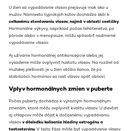
U žien sa vypadávanie vlasov prejavuje inak ako u
mužov. Namiesto typických kútov dochádza skôr k
celkovému stenčovaniu vlasov, najmä v oblasti cestičky
.
Hormonálne výkyvy, napríklad počas tehotenstva, po
pôrode alebo v menopauze, môžu spôsobiť nadmerné
vypadávanie vlasov.
Aj užívanie hormonálnej antikoncepcie alebo jej
vysadenie môže ovplyvniť hustotu vlasov. Na rozdiel od
mužskej plešivosti je u žien väčšia šanca, že po
stabilizácii hormónov sa rast vlasov opäť obnoví.
Vplyv hormonálnych zmien v puberte
Počas puberty dochádza k výrazným hormonálnym
zmenám, ktoré môžu ovplyvniť kvalitu vlasov. U dievčat
aj chlapcov môže dôjsť k dočasnému vypadávaniu
v dôsledku kolísania hladiny estrogénu a
vlasov
testosterónu
. V tejto fáze môže byť vypadávanie vlasov