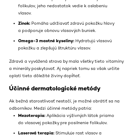
folikulov, jeho nedostatok vedie k oslabeniu
vlasov.
Zinok:
Pomáha udržiavať zdravú pokožku hlavy
a podporuje obnovu vlasových buniek.
Omega-3 mastné kyseliny:
Hydratujú vlasovú
pokožku a zlepšujú štruktúru vlasov.
Zdravá a vyvážená strava by mala všetky tieto vitamíny
a minerály poskytovať. Aj napriek tomu sa však určite
oplatí tieto dôležité živiny dopĺňať.
Účinné dermatologické metódy
Ak bežná starostlivosť nestačí, je možné obrátiť sa na
odborníkov. Medzi účinné metódy patria:
Mezoterapia:
Aplikácia výživných látok priamo
do vlasovej pokožky pre posilnenie folikulov.
Laserová terapia:
Stimuluje rast vlasov a