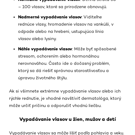
– 100 vlasov, ktoré sa prirodzene obnovujú.
Nadmerné vypadávanie vlasov
: Viditeľne
rednúce vlasy, hromadenie vlasov na vankúši, v
odpade alebo na hrebeni, ustupujúca línia
vlasov alebo lysiny.
Náhle vypadávanie vlasov
: Môže byť spôsobené
stresom, ochorením alebo hormonálnou
nerovnováhou. Často ide o dočasný problém,
ktorý sa dá riešiť správnou starostlivosťou a
úpravou životného štýlu.
Ak si všimnete extrémne vypadávanie vlasov alebo ich
rýchle rednutie, je vhodné navštíviť dermatológa, ktorý
môže určiť príčinu a odporučiť vhodnú liečbu.
Vypadávanie vlasov u žien, mužov a detí
Vypadávanie vlasov sa môže líšiť podľa pohlavia a veku.