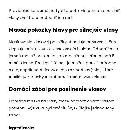
Pravidelná konzumácia týchto potravín pomáha posilniť
vlasy zvnútra a podporiť ich rast.
Masáž pokožky hlavy pre silnejšie vlasy
Masírovanie vlasovej pokožky stimuluje prekrvenie, čím
zlepšuje prísun živín k vlasovým folikulom. Odporúča sa
jemná masáž prstami alebo masážnou kefou aspoň 5
minút denne. Pre lepší účinok je možné použiť prírodné
oleje, napríklad ricínový alebo rozmarínový olej, ktoré
posilňujú korienky a podporujú rast nových vlasov.
Domáci zábal pre posilnenie vlasov
Domáca maska na vlasy môže pomôcť dodať vlasom
potrebnú výživu a hydratáciu. Vyskúšajte jednoduchý
zábal:
Ingrediencie: