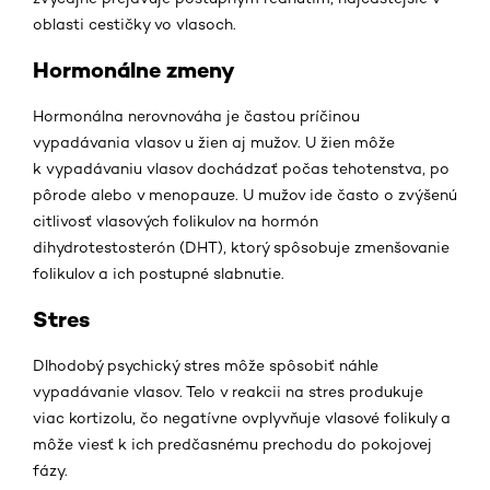
oblasti cestičky vo vlasoch.
Hormonálne zmeny
Hormonálna nerovnováha je častou príčinou
vypadávania vlasov u žien aj mužov. U žien môže
k vypadávaniu vlasov dochádzať počas tehotenstva, po
pôrode alebo v menopauze. U mužov ide často o zvýšenú
citlivosť vlasových folikulov na hormón
dihydrotestosterón (DHT), ktorý spôsobuje zmenšovanie
folikulov a ich postupné slabnutie.
Stres
Dlhodobý psychický stres môže spôsobiť náhle
vypadávanie vlasov. Telo v reakcii na stres produkuje
viac kortizolu, čo negatívne ovplyvňuje vlasové folikuly a
môže viesť k ich predčasnému prechodu do pokojovej
fázy.