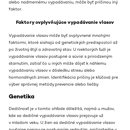
alebo nadmernému vypadávaniu, môže byť príčinou iný
faktor.
Faktory ovplyvňujúce vypadávanie vlasov
Vypadávanie vlasov môže byť ovplyvnené mnohými
faktormi, ktoré siahajú od genetických predispozícií až
po životný štýl a zdravotný stav. U niektorých ľudí je
vypadávanie vlasov postupné a súvisí s prirodzeným
starnutím, zatiaľ čo u iných môže dôjsť k náhlemu
vypadávaniu vlasov v dôsledku stresu alebo
hormonálnych zmien. Identifikácia príčiny je kľúčová pre
výber správnej metódy prevencie alebo liečby.
Genetika
Dedičnosť je v tomto ohľade dôležitá, najmä u mužov,
kde sa dedičné vypadávanie vlasov prejavuje už
v mladom veku. U žien sa dedičné vypadávanie vlasov
zvyčajne prejavuje postupným rednutím, najčastejšie v