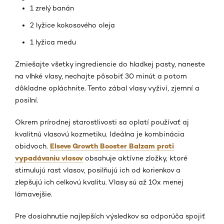
1 zrelý banán
2 lyžice kokosového oleja
1 lyžica medu
Zmiešajte všetky ingrediencie do hladkej pasty, naneste
na vlhké vlasy, nechajte pôsobiť 30 minút a potom
dôkladne opláchnite. Tento zábal vlasy vyživí, zjemní a
posilní.
Okrem prírodnej starostlivosti sa oplatí používať aj
kvalitnú vlasovú kozmetiku. Ideálna je kombinácia
Elseve Growth Booster Balzam proti
obidvoch.
vypadávaniu vlasov
obsahuje aktívne zložky, ktoré
stimulujú rast vlasov, posilňujú ich od korienkov a
zlepšujú ich celkovú kvalitu. Vlasy sú až 10x menej
lámavejšie.
Pre dosiahnutie najlepších výsledkov sa odporúča spojiť