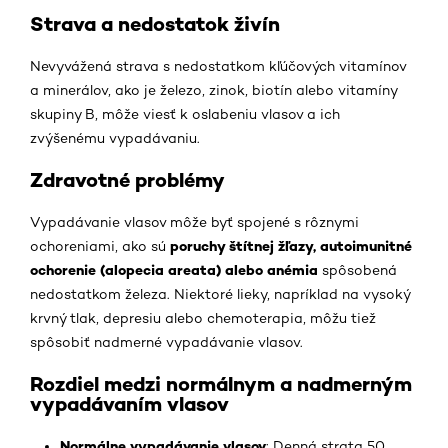
Strava a nedostatok živín
Nevyvážená strava s nedostatkom kľúčových vitamínov
a minerálov, ako je železo, zinok, biotín alebo vitamíny
skupiny B, môže viesť k oslabeniu vlasov a ich
zvýšenému vypadávaniu.
Zdravotné problémy
Vypadávanie vlasov môže byť spojené s rôznymi
poruchy štítnej žľazy, autoimunitné
ochoreniami, ako sú
ochorenie (alopecia areata) alebo anémia
spôsobená
nedostatkom železa. Niektoré lieky, napríklad na vysoký
krvný tlak, depresiu alebo chemoterapia, môžu tiež
spôsobiť nadmerné vypadávanie vlasov.
Rozdiel medzi normálnym a nadmerným
vypadávaním vlasov
Normálne vypadávanie vlasov
: Denná strata 50