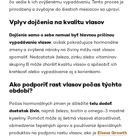
čo vedie k ich zvýšenému vypadávaniu. Tento proces je
prirodzený a zvyčajne do šiestich mesiacov sa upraví.
Vplyv dojčenia na kvalitu vlasov
Dojčenie samo o sebe nemusí byť hlavnou príčinou
vypadávania vlasov
, avšak pokračujúce hormonálne
zmeny a zvýšené nároky na živiny môžu rast vlasov
spomaliť. Nedostatok železa, zinku alebo vitamínov
skupiny B môže zhoršiť kvalitu vlasov a spôsobiť ich
krehkosť alebo vypadávanie aj s korienkami.
Ako podporiť rast vlasov počas týchto
období?
telu dodať
Počas hormonálnych zmien je dôležité
dostatok živín
, najmä železo, biotín a omega-3 mastné
kyseliny. Pomôcť môže aj šetrná vlasová starostlivosť,
obmedzenie tepelných úprav a používanie špeciálnych
Elseve Growth
produktov na podporu rastu vlasov, ako je