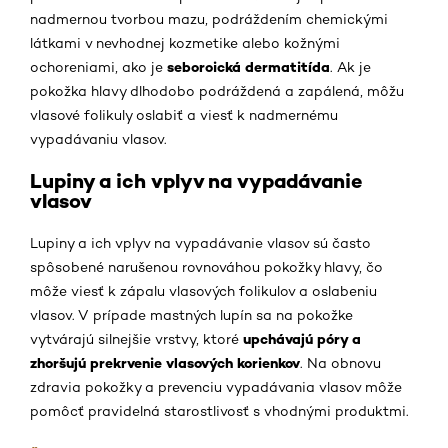
nadmernou tvorbou mazu, podráždením chemickými
látkami v nevhodnej kozmetike alebo kožnými
seboroická dermatitída
ochoreniami, ako je
. Ak je
pokožka hlavy dlhodobo podráždená a zapálená, môžu
vlasové folikuly oslabiť a viesť k nadmernému
vypadávaniu vlasov.
Lupiny a ich vplyv na vypadávanie
vlasov
Lupiny a ich vplyv na vypadávanie vlasov sú často
spôsobené narušenou rovnováhou pokožky hlavy, čo
môže viesť k zápalu vlasových folikulov a oslabeniu
vlasov. V prípade mastných lupín sa na pokožke
upchávajú póry a
vytvárajú silnejšie vrstvy, ktoré
zhoršujú prekrvenie vlasových korienkov
. Na obnovu
zdravia pokožky a prevenciu vypadávania vlasov môže
pomôcť pravidelná starostlivosť s vhodnými produktmi.