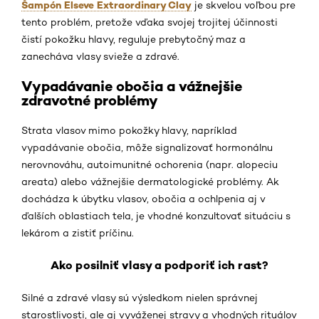
Šampón Elseve Extraordinary Clay
je skvelou voľbou pre
tento problém, pretože vďaka svojej trojitej účinnosti
čistí pokožku hlavy, reguluje prebytočný maz a
zanecháva vlasy svieže a zdravé.
Vypadávanie obočia a vážnejšie
zdravotné problémy
Strata vlasov mimo pokožky hlavy, napríklad
vypadávanie obočia, môže signalizovať hormonálnu
nerovnováhu, autoimunitné ochorenia (napr. alopeciu
areata) alebo vážnejšie dermatologické problémy. Ak
dochádza k úbytku vlasov, obočia a ochlpenia aj v
ďalších oblastiach tela, je vhodné konzultovať situáciu s
lekárom a zistiť príčinu.
Ako posilniť vlasy a podporiť ich rast?
Silné a zdravé vlasy sú výsledkom nielen správnej
starostlivosti, ale aj vyváženej stravy a vhodných rituálov