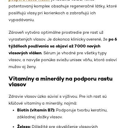
patentovaný komplex obsahuje regeneračné látky, ktoré
posilňujú vlasy pri korienkoch a zabraňujú ich
vypadávaniu.
Zároveň vytvára optimálne prostredie pre rast už
po 6
vyrastených vlasov. Je dokonca klinicky overené, že
týždňoch používania sa objaví až 7 000 nových
vlasových vláken
. Sérum je vhodné pre všetky typy
vlasov, a navyše ponúka sviežu unisex vôňu, ktorá osloví
mužov aj ženy.
Vitamíny a minerály na podporu rastu
vlasov
Zdravie vlasov úzko súvisí s výživou. Pre ich rast sú
kľúčové vitamíny a minerály, najmä:
Biotín (vitamín B7):
Podporuje tvorbu keratínu,
základnej zložky vlasov.
Železo:
Dôležité pre okysličenie vlasových