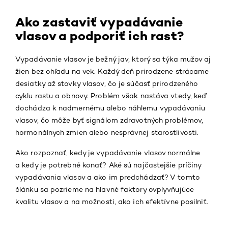
Ako zastaviť vypadávanie
vlasov a podporiť ich rast?
Vypadávanie vlasov je bežný jav, ktorý sa týka mužov aj
žien bez ohľadu na vek. Každý deň prirodzene strácame
desiatky až stovky vlasov, čo je súčasť prirodzeného
cyklu rastu a obnovy. Problém však nastáva vtedy, keď
dochádza k nadmernému alebo náhlemu vypadávaniu
vlasov, čo môže byť signálom zdravotných problémov,
hormonálnych zmien alebo nesprávnej starostlivosti.
Ako rozpoznať, kedy je vypadávanie vlasov normálne
a kedy je potrebné konať? Aké sú najčastejšie príčiny
vypadávania vlasov a ako im predchádzať? V tomto
článku sa pozrieme na hlavné faktory ovplyvňujúce
kvalitu vlasov a na možnosti, ako ich efektívne posilniť.