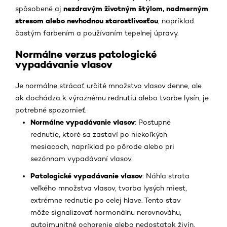
nezdravým životným štýlom, nadmerným
spôsobené aj
stresom alebo nevhodnou starostlivosťou
, napríklad
častým farbením a používaním tepelnej úpravy.
Normálne verzus patologické
vypadávanie vlasov
Je normálne strácať určité množstvo vlasov denne, ale
ak dochádza k výraznému rednutiu alebo tvorbe lysín, je
potrebné spozornieť.
Normálne vypadávanie vlasov
: Postupné
rednutie, ktoré sa zastaví po niekoľkých
mesiacoch, napríklad po pôrode alebo pri
sezónnom vypadávaní vlasov.
Patologické vypadávanie vlasov
: Náhla strata
veľkého množstva vlasov, tvorba lysých miest,
extrémne rednutie po celej hlave. Tento stav
môže signalizovať hormonálnu nerovnováhu,
autoimunitné ochorenie alebo nedostatok živín.