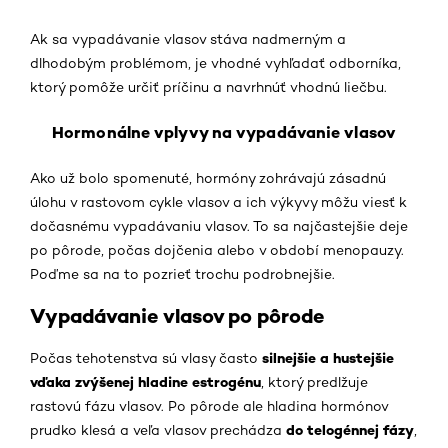
Ak sa vypadávanie vlasov stáva nadmerným a
dlhodobým problémom, je vhodné vyhľadať odborníka,
ktorý pomôže určiť príčinu a navrhnúť vhodnú liečbu.
Hormonálne vplyvy na vypadávanie vlasov
Ako už bolo spomenuté, hormóny zohrávajú zásadnú
úlohu v rastovom cykle vlasov a ich výkyvy môžu viesť k
dočasnému vypadávaniu vlasov. To sa najčastejšie deje
po pôrode, počas dojčenia alebo v období menopauzy.
Poďme sa na to pozrieť trochu podrobnejšie.
Vypadávanie vlasov po pôrode
silnejšie a hustejšie
Počas tehotenstva sú vlasy často
vďaka zvýšenej hladine estrogénu
, ktorý predlžuje
rastovú fázu vlasov. Po pôrode ale hladina hormónov
do telogénnej fázy
prudko klesá a veľa vlasov prechádza
,