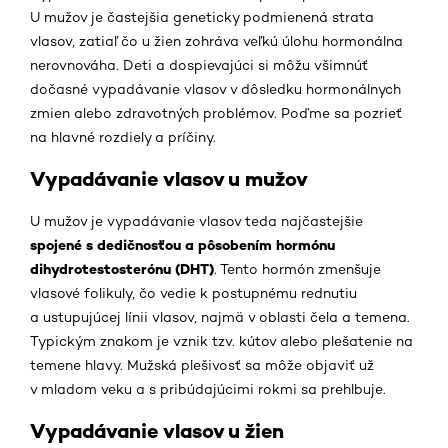
U mužov je častejšia geneticky podmienená strata
vlasov, zatiaľ čo u žien zohráva veľkú úlohu hormonálna
nerovnováha. Deti a dospievajúci si môžu všimnúť
dočasné vypadávanie vlasov v dôsledku hormonálnych
zmien alebo zdravotných problémov. Poďme sa pozrieť
na hlavné rozdiely a príčiny.
Vypadávanie vlasov u mužov
U mužov je vypadávanie vlasov teda najčastejšie
spojené s dedičnosťou a pôsobením hormónu
dihydrotestosterónu (DHT)
. Tento hormón zmenšuje
vlasové folikuly, čo vedie k postupnému rednutiu
a ustupujúcej línii vlasov, najmä v oblasti čela a temena.
Typickým znakom je vznik tzv. kútov alebo plešatenie na
temene hlavy. Mužská plešivosť sa môže objaviť už
v mladom veku a s pribúdajúcimi rokmi sa prehlbuje.
Vypadávanie vlasov u žien