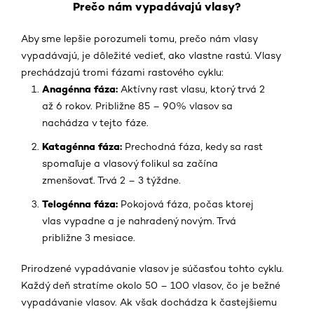
Prečo nám vypadávajú vlasy?
Aby sme lepšie porozumeli tomu, prečo nám vlasy
vypadávajú, je dôležité vedieť, ako vlastne rastú. Vlasy
prechádzajú tromi fázami rastového cyklu:
Anagénna fáza:
Aktívny rast vlasu, ktorý trvá 2
až 6 rokov. Približne 85 – 90% vlasov sa
nachádza v tejto fáze.
Katagénna fáza:
Prechodná fáza, kedy sa rast
spomaľuje a vlasový folikul sa začína
zmenšovať. Trvá 2 – 3 týždne.
Telogénna fáza:
Pokojová fáza, počas ktorej
vlas vypadne a je nahradený novým. Trvá
približne 3 mesiace.
Prirodzené vypadávanie vlasov je súčasťou tohto cyklu.
Každý deň stratíme okolo 50 – 100 vlasov, čo je bežné
vypadávanie vlasov. Ak však dochádza k častejšiemu