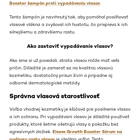
Booster šampón proti vypadávaniu vlasov
.
Tento šampón je navrhnutý tak, aby pomáhal posilňovať
vlasové vlákna a zvyšoval ich hustotu, čo prispieva k ich
silnejšiemu a zdravšiemu rastu.
Ako zastaviť vypadávanie vlasov?
Ako sme si už povedali, strata vlasov môže mať veľa
príčin. Dôležité je zamerať sa na kvalitnú vlasovú
kozmetiku, dostatočný prísun živín a prípadne aj
odborné dermatologické metódy.
Správna vlasová starostlivosť
Voľba vhodnej kozmetiky je kľúčová pre posilnenie vlasov
a ich ochranu. Pri vypadávaní vlasov je dôležité používať
produkty, ktoré šetrne ošetrujú vlasy a pokožku bez
Elseve Growth Booster Sérum na
agresívnych zložiek.
podporu rastu vlasov
je ideálna voľba. Tento