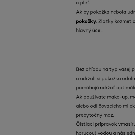
o pleť.
Ak by pokožka nebola udrž
pokožky
. Zložky kozmetic
hlavný účel.
Bez ohľadu na typ vašej p
a udržali si pokožku odol
pomáhajú udržať optimál
Ak používate make-up, mal
alebo odličovacieho mliek
prebytočný maz.
Čistiaci prípravok vmasír
horúcou) vodou a následn