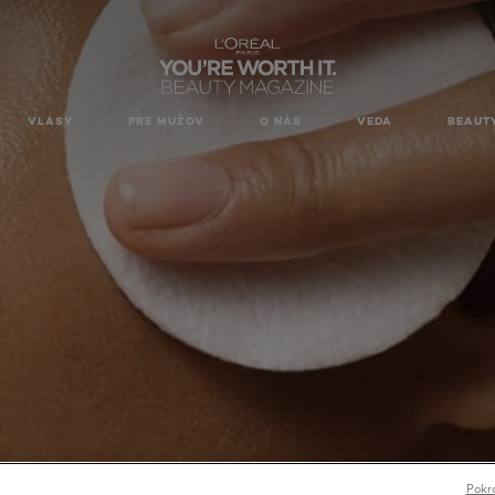
VLASY
PRE MUŽOV
O NÁS
VEDA
BEAUT
Pokra