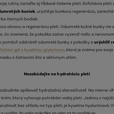
ej rutiny zaraďte aj hĺbkové čistenie pleti. Exfoliácia pleti
dumretých buniek
, urýchľuje bunkovú regeneráciu, zanecháv
be čiernych bodiek.
ovú obnovu a regeneráciu pleti. Odumreté kožné bunky nie
o, čo znamená, že pokožka začne vyzerať mdlo a nerovnom
urýchliť 
o pomôcť odstrániť odumreté bunky z pokožky a
čistiaci gél s kyselinou glykolovou
, ktorá je známa pre svoje
masku s čistiacimi ílmi a aktívnym uhlím.
Nezabúdajte na hydratáciu pleti
ezabudnite aplikovať hydratačnú starostlivosť. Na mierne vl
krém, ktorý vyhovuje potrebám vašej pleti. Jednou z najúčin
pružnosť bez ohľadu na typ pleti, je kyselina hyalurónová. V
, a uvidíte, že vaša pokožka sa vám za to poďakuje.