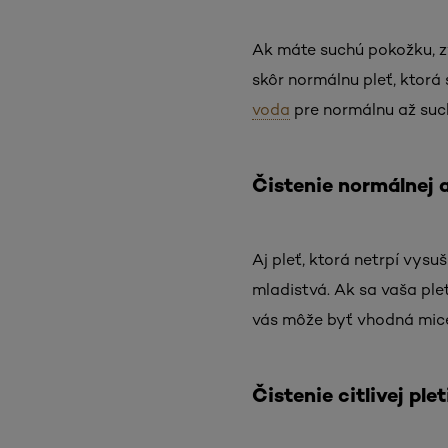
Ak máte suchú pokožku, zv
skôr normálnu pleť, ktorá 
voda
pre normálnu až such
Čistenie normálnej a
Aj pleť, ktorá netrpí vysu
mladistvá. Ak sa vaša ple
vás môže byť vhodná mice
Čistenie citlivej plet