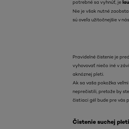
la
potrebné sa vyhnúť, je
Nie je však nutné zaobsta
sú oveľa užitočnejšie v ná
Pravidelné čistenie je pr
vyhovovať niečo iné v závi
aknóznej pleti.
Ak sa vaša pokožka veľmi 
neprečistili, pretože by s
čistiaci gél bude pre vás
Čistenie suchej plet