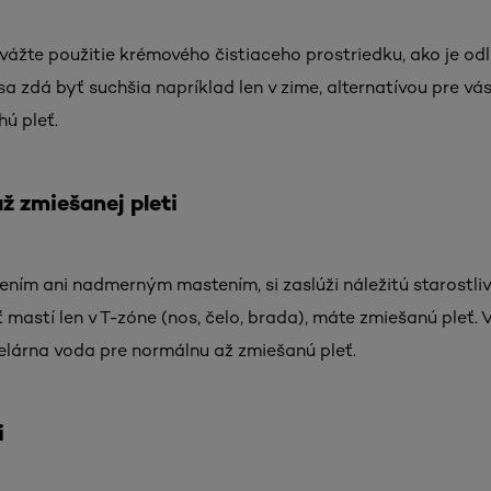
ážte použitie krémového čistiaceho prostriedku, ako je odl
sa zdá byť suchšia napríklad len v zime, alternatívou pre v
ú pleť.
ž zmiešanej pleti
šením ani nadmerným mastením, si zaslúži náležitú starostli
ť mastí len v T-zóne (nos, čelo, brada), máte zmiešanú pleť.
lárna voda pre normálnu až zmiešanú pleť.
i