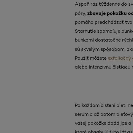
Aspoň raz týždenne do svoj
zbavuje pokožku o
póry,
pomáha predchádzať tvor
Starnutie spomaľuje bunk
bunkami dostatočne rýchl
sú skvelým spôsobom, ak
Použiť môžete
exfoliačný 
alebo intenzívnu čistiacu 
Po každom čistení pleti n
sérum a až potom pleťový 
vašej pokožke dodá jas a 
ktoré obsahujú túto látku