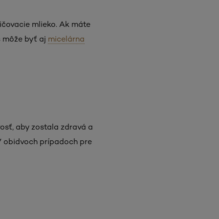
ičovacie mlieko. Ak máte
ás môže byť aj
micelárna
vosť, aby zostala zdravá a
 V obidvoch prípadoch pre