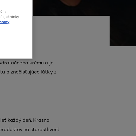
lám,
ašej stránky
hrany
 pleť každého v
ydratačného krému a je
tu a znečisťujúce látky z
 pleť každý deň. Krásna
produktov na starostlivosť