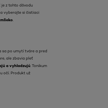
ť je z tohto dôvodu
 vyberajte si čistiaci
 mlieko
.
 sa po umytí tváre a pred
re, ale zbavia pleť
ajú a vyhladzujú
. Tonikum
iu očí. Produkt už