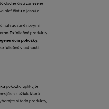
 dôkladne čistí zanesené
a pleť čistú a jasnú a
 sú nahrádzané novými
erne. Exfoliačné produkty
regeneráciu pokožky
.
 exfoliačné vlastnosti,
hkú pokožku aplikujte
nejších zložiek, ktorá
yberajte si teda produkty,