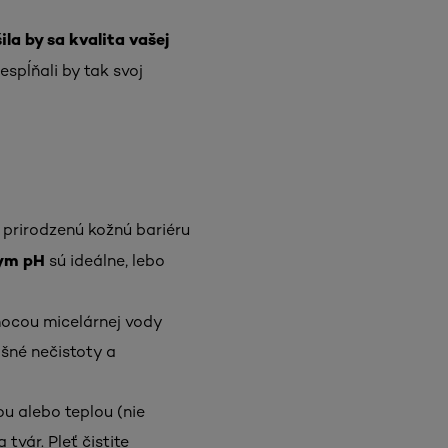
ila by sa kvalita vašej
spĺňali by tak svoj
li prirodzenú kožnú bariéru
ym pH
sú ideálne, lebo
mocou micelárnej vody
yšné nečistoty a
u alebo teplou (nie
vár. Pleť čistite