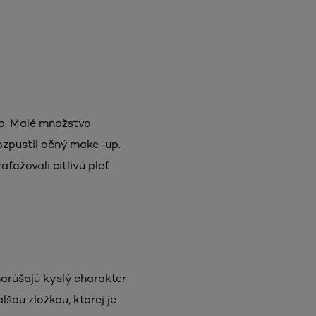
up. Malé množstvo
rozpustil očný make-up.
ťažovali citlivú pleť
narúšajú kyslý charakter
šou zložkou, ktorej je