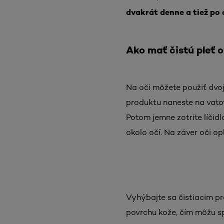
dvakrát denne a tiež po 
Ako mať čistú pleť o
Na oči môžete použiť dvo
produktu naneste na vatov
Potom jemne zotrite líčid
okolo očí. Na záver oči o
Vyhýbajte sa čistiacim p
povrchu kože, čím môžu sp