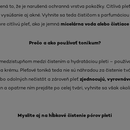
ená to, že je narušená ochranná vrstva pokožky. Citlivá ple
vysúšanie aj akné. Vyhnite sa teda čističom s parfumáciou a
micelárna voda alebo čistiace
e citlivú pleť, ako je jemná
Prečo a ako používať tonikum?
medzistupňom medzi čistením a hydratáciou pleti – používa
a krému. Pleťové toniká teda nie sú náhradou za čistenie tvá
zjednocujú, vyrovnáv
bo odolných nečistôt a zároveň pleť
 a opatrne ním prejdite po celej tvári, vyhnite sa však okol
Myslite aj na hĺbkové čistenie pórov pleti