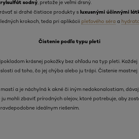
urylsulfát sodný
, pretože je veľmi drsný.
luxusnými účinnými lát
rávať si drahé čistiace produkty s
sledných krokoch, teda pri aplikácii
pleťového séra
a
hydrat
Čistenie podľa typu pleti
edpokladom krásnej pokožky bez ohľadu na typ pleti. Každej
slosti od toho, čo jej chýba alebo ju trápi. Čistenie mastne
mastí a je náchylná k akné či iným nedokonalostiam, dávajte
te ju mohli zbaviť prírodných olejov, ktoré potrebuje, aby zo
 pravdepodobne ideálnym riešením.
i