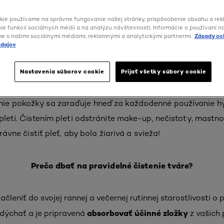
kie používame na správne fungovanie našej stránky, prispôsobenie obsahu a rek
e funkcií sociálnych médií a na analýzu návštevnosti. Informácie o používaní n
me s našimi sociálnymi médiami, reklamnými a analytickými partnermi.
Zásady oc
dajov
 čistiť pleť?
Nastavenia súborov cookie
Prijať všetky súbory cookie
e dôležité a malo by byť súčasťou rutinnej starostlivosti o
ie pokožky sa zaraďuje hneď za každodenné používanie h
pleti. Čistením pleti odstránite make-up, nečistoty, mastno
rávne čistiť pleť, aby bola žiarivá a svieža!
Prečo dbať na pravidelné čistenie tváre?
začleniť do svojej rannej a večernej rutinnej starostlivosti o
absorbovať účinné zložky
e dýchať a je pripravená
z vašich 