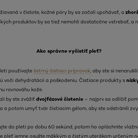
zhorš
iavaná v čistote, kožné póry by sa začali upchávať, a
kých produktov by sa tiež nemohli dostatočne vstrebať, a ne
Ako správne vyčistiť pleť?
leti používajte
šetrný čistiaci prípravok
, aby ste si nenaruši
nízk
nú voči dehydratácii a poškodeniu. Čistiace produkty s
nu rovnováhu kože.
dvojfázové čistenie
i by ste zvážiť
– najprv sa odlíčiť po
a a potom umyť tvár čistiacim gélom, aby ste odstránili zv
ujte do pleti po dobu 60 sekúnd, potom ho opláchnite vlažno
e pleť jemne osušte mäkkým a čistým uterákom určeným na t