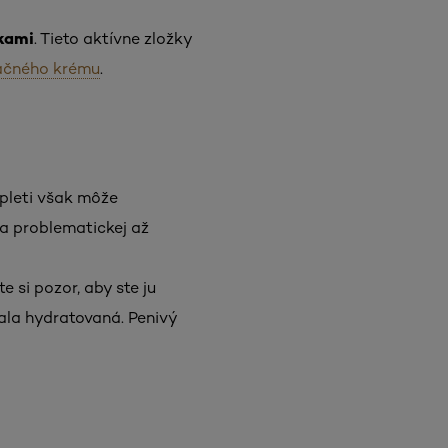
kami
. Tieto aktívne zložky
ačného krému
.
 pleti však môže
j a problematickej až
 si pozor, aby ste ju
stala hydratovaná. Penivý