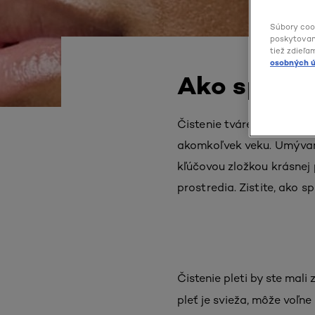
Súbory coo
poskytovani
tiež zdieľa
osobných ú
Ako správne
Čistenie tváre je nesmiern
akomkoľvek veku. Umývan
kľúčovou zložkou krásnej 
prostredia. Zistite, ako sp
Čistenie pleti by ste mali 
pleť je svieža, môže voľn