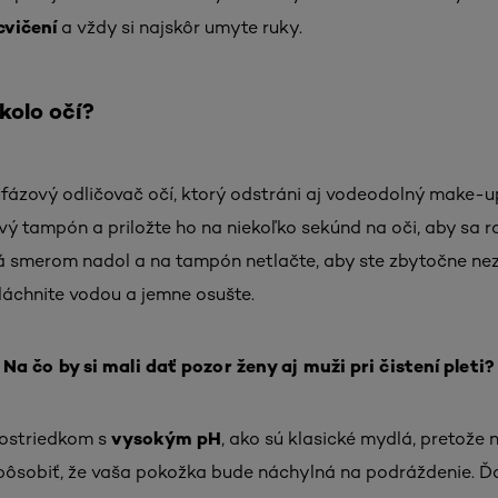
cvičení
a vždy si najskôr umyte ruky.
kolo očí?
jfázový odličovač očí, ktorý odstráni aj vodeodolný make-
ý tampón a priložte ho na niekoľko sekúnd na oči, aby sa 
lá smerom nadol a na tampón netlačte, aby ste zbytočne neza
pláchnite vodou a jemne osušte.
Na čo by si mali dať pozor ženy aj muži pri čistení pleti?
vysokým pH
rostriedkom s
, ako sú klasické mydlá, pretože 
ôsobiť, že vaša pokožka bude náchylná na podráždenie. Ďal