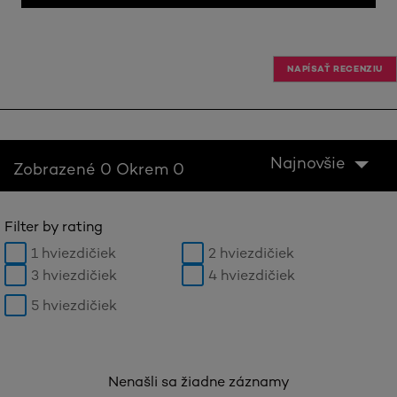
NAPÍSAŤ RECENZIU
Najnovšie
Zobrazené 0 Okrem 0
Filter by rating
1 hviezdičiek
2 hviezdičiek
3 hviezdičiek
4 hviezdičiek
5 hviezdičiek
Nenašli sa žiadne záznamy