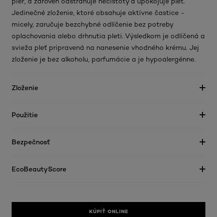
pier, a zároveň odstraňuje nečistoty a upokojuje pleť.
Jedinečné zloženie, ktoré obsahuje aktívne častice -
micely, zaručuje bezchybné odlíčenie bez potreby
oplachovania alebo drhnutia pleti. Výsledkom je odlíčená a
svieža pleť pripravená na nanesenie vhodného krému. Jej
zloženie je bez alkoholu, parfumácie a je hypoalergénne.
Zloženie
Použitie
Bezpečnosť
EcoBeautyScore
KÚPIŤ ONLINE