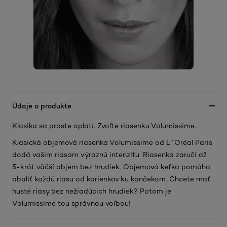
Údaje o produkte
Klasika sa proste oplatí. Zvoľte riasenku Volumissime.
Klasická objemová riasenka Volumissime od L´Oréal Paris
dodá vašim riasam výraznú intenzitu. Riasenka zaručí až
5-krát väčší objem bez hrudiek. Objemová kefka pomáha
obaliť každú riasu od korienkov ku končekom. Chcete mať
husté riasy bez nežiadúcich hrudiek? Potom je
Volumissime tou správnou voľbou!