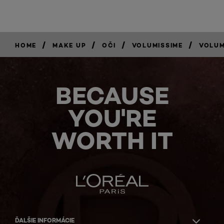
/
/
/
/
HOME
MAKE UP
OČI
VOLUMISSIME
VOLUM
BECAUSE
YOU'RE
WORTH IT
ĎALŠIE INFORMÁCIE