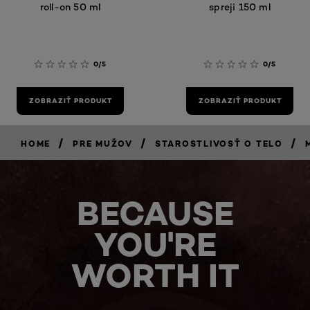
roll-on 50 ml
spreji 150 ml
0/5
0/5
ZOBRAZIŤ PRODUKT
ZOBRAZIŤ PRODUKT
/
/
/
HOME
PRE MUŽOV
STAROSTLIVOSŤ O TELO
BECAUSE
YOU'RE
WORTH IT