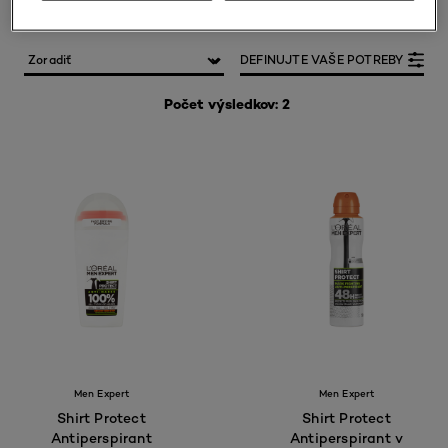
DEFINUJTE VAŠE POTREBY
Počet výsledkov: 2
Men Expert
Men Expert
Shirt Protect
Shirt Protect
Antiperspirant
Antiperspirant v