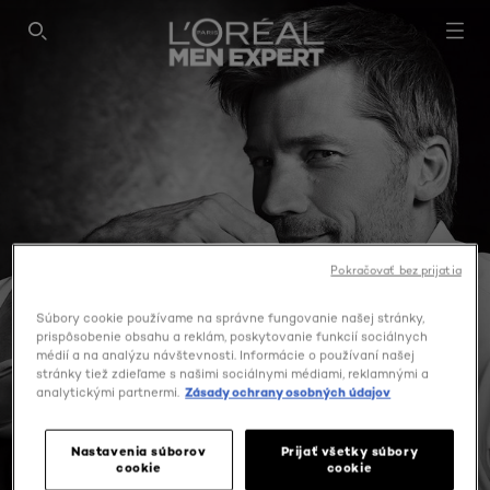
SEARCH THIS SITE
Pokračovať bez prijatia
Súbory cookie používame na správne fungovanie našej stránky,
prispôsobenie obsahu a reklám, poskytovanie funkcií sociálnych
médií a na analýzu návštevnosti. Informácie o používaní našej
stránky tiež zdieľame s našimi sociálnymi médiami, reklamnými a
analytickými partnermi.
Zásady ochrany osobných údajov
SHIRT PROTECT
Nastavenia súborov
Prijať všetky súbory
cookie
cookie