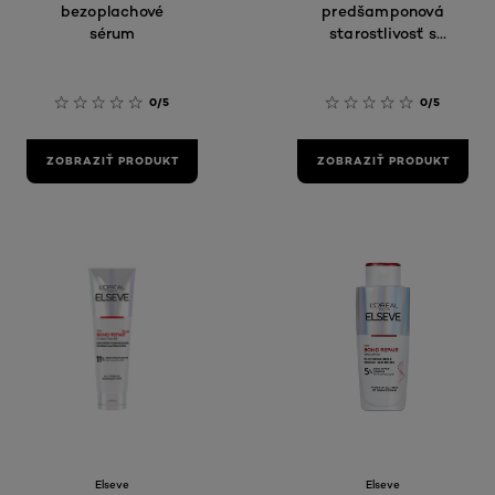
bezoplachové
predšamponová
sérum
starostlivosť s
kyselinou
citrónovou
0/5
0/5
ZOBRAZIŤ PRODUKT
ZOBRAZIŤ PRODUKT
Elseve
Elseve