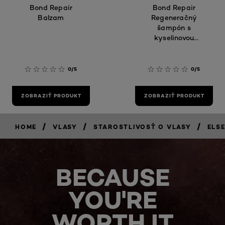
Bond Repair
Bond Repair
Balzam
Regeneračný
šampón s
kyselinovou
citrónovou
0/5
0/5
ZOBRAZIŤ PRODUKT
ZOBRAZIŤ PRODUKT
/
/
/
HOME
VLASY
STAROSTLIVOSŤ O VLASY
ELS
BECAUSE
YOU'RE
WORTH IT