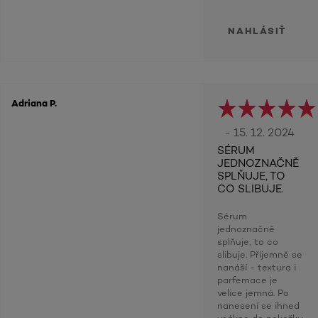
NAHLÁSIŤ
Adriana P.
- 15. 12. 2024
SÉRUM
JEDNOZNAČNĚ
SPLŇUJE, TO
CO SLIBUJE.
Sérum
jednoznačně
splňuje, to co
slibuje. Příjemně se
nanáší - textura i
parfemace je
velice jemná. Po
nanesení se ihned