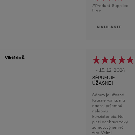
#Product Supplied
Free
NAHLÁSIŤ
Viktória Š.
- 15. 12. 2024
SÉRUM JE
ÚŽASNÉ !
Sérum je úžasné !
Krásne vonia, má
naozaj príjemnú
nelepivú
konzistenciu. Na
pleti necháva taký
zamatový jemný
film. Veľmi