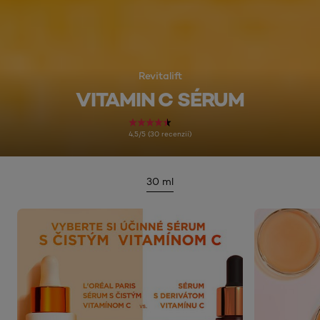
Revitalift
VITAMIN C SÉRUM
4,5/5 (30 recenzií)
30 ml