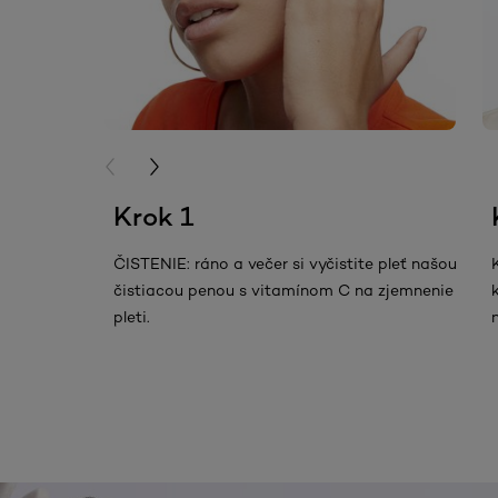
1
PREVIOUS CARD
NEXT CARD
Krok 1
ČISTENIE: ráno a večer si vyčistite pleť našou
čistiacou penou s vitamínom C na zjemnenie
pleti.