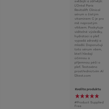
svěžejší a zářivější.
L'Oréal Paris
Revitalift Clinical
sérum s čistým
vitaminem C je pro
mě naprostým
vítězem. Poskytuje
viditelné výsledky,
hydrataci a pleť
vypadá zdravěji a
mladší. Doporučuji
toto sérum všem,
kteří hledají
účinnou a
příjemnou péči o
pleť. Testováno
prostřednictvím Al
l2test.com
Kvalita produktu
#Product Supplied
Free