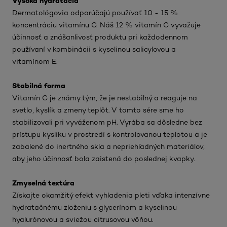
Vysoká hydratácia
Dermatológovia odporúčajú používať 10 - 15 %
koncentráciu vitamínu C. Náš 12 % vitamín C vyvažuje
účinnosť a znášanlivosť produktu pri každodennom
používaní v kombinácii s kyselinou salicylovou a
vitamínom E.
Stabilná forma
Vitamín C je známy tým, že je nestabilný a reaguje na
svetlo, kyslík a zmeny teplôt. V tomto sére sme ho
stabilizovali pri vyváženom pH. Vyrába sa dôsledne bez
prístupu kyslíku v prostredí s kontrolovanou teplotou a je
zabalené do inertného skla a nepriehľadných materiálov,
aby jeho účinnosť bola zaistená do poslednej kvapky.
Zmyselná textúra
Získajte okamžitý efekt vyhladenia pleti vďaka intenzívne
hydratačnému zloženiu s glycerínom a kyselinou
hyalurónovou a sviežou citrusovou vôňou.