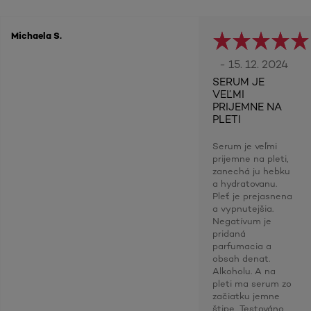
Michaela S.
- 15. 12. 2024
SERUM JE
VEĽMI
PRIJEMNE NA
PLETI
Serum je veľmi
prijemne na pleti,
zanechá ju hebku
a hydratovanu.
Pleť je prejasnena
a vypnutejšia.
Negatívum je
pridaná
parfumacia a
obsah denat.
Alkoholu. A na
pleti ma serum zo
začiatku jemne
štipe Testováno