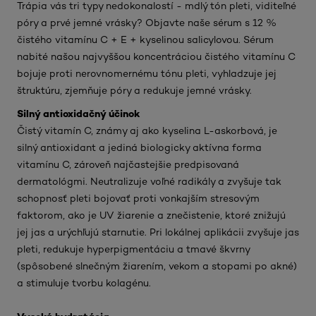
Trápia vás tri typy nedokonalostí - mdlý tón pleti, viditeľné
póry a prvé jemné vrásky? Objavte naše sérum s 12 %
čistého vitamínu C + E + kyselinou salicylovou. Sérum
nabité našou najvyššou koncentráciou čistého vitamínu C
bojuje proti nerovnomernému tónu pleti, vyhladzuje jej
štruktúru, zjemňuje póry a redukuje jemné vrásky.
Silný antioxidačný účinok
Čistý vitamín C, známy aj ako kyselina L-askorbová, je
silný antioxidant a jediná biologicky aktívna forma
vitamínu C, zároveň najčastejšie predpisovaná
dermatológmi. Neutralizuje voľné radikály a zvyšuje tak
schopnosť pleti bojovať proti vonkajším stresovým
faktorom, ako je UV žiarenie a znečistenie, ktoré znižujú
jej jas a urýchľujú starnutie. Pri lokálnej aplikácii zvyšuje jas
pleti, redukuje hyperpigmentáciu a tmavé škvrny
(spôsobené slnečným žiarením, vekom a stopami po akné)
a stimuluje tvorbu kolagénu.