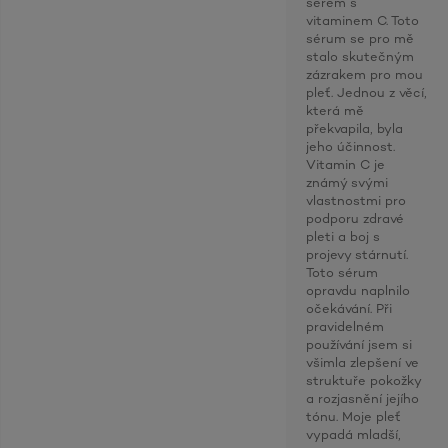
sérem s
vitaminem C. Toto
sérum se pro mě
stalo skutečným
zázrakem pro mou
pleť. Jednou z věcí,
která mě
překvapila, byla
jeho účinnost.
Vitamin C je
známý svými
vlastnostmi pro
podporu zdravé
pleti a boj s
projevy stárnutí.
Toto sérum
opravdu naplnilo
očekávání. Při
pravidelném
používání jsem si
všimla zlepšení ve
struktuře pokožky
a rozjasnění jejího
tónu. Moje pleť
vypadá mladší,