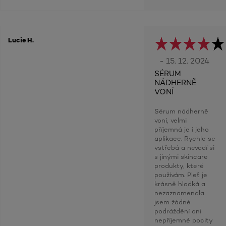
Lucie H.
- 15. 12. 2024
SÉRUM
NÁDHERNĚ
VONÍ
Sérum nádherně
voní, velmi
příjemná je i jeho
aplikace. Rychle se
vstřebá a nevadí si
s jinými skincare
produkty, které
používám. Pleť je
krásně hladká a
nezaznamenala
jsem žádné
podráždění ani
nepříjemné pocity