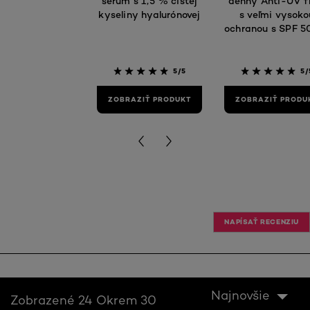
sérum s 1,5 % čistej
denný Anti-UV f
kyseliny hyalurónovej
s veľmi vysoko
ochranou s SPF 5
vitamínom C
5/5
5/
ZOBRAZIŤ PRODUKT
ZOBRAZIŤ PRODU
NAPÍSAŤ RECENZIU
Najnovšie
Zobrazené 24 Okrem 30