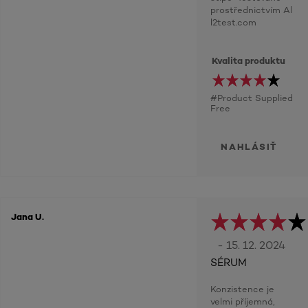
prostřednictvím Al
l2test.com
Kvalita produktu
#Product Supplied
Free
NAHLÁSIŤ
Jana U.
- 15. 12. 2024
SÉRUM
Konzistence je
velmi příjemná,