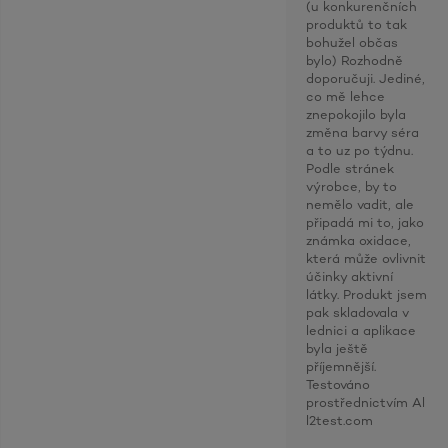
(u konkurenčních
produktů to tak
bohužel občas
bylo) Rozhodně
doporučuji. Jediné,
co mě lehce
znepokojilo byla
změna barvy séra
a to uz po týdnu.
Podle stránek
výrobce, by to
nemělo vadit, ale
připadá mi to, jako
známka oxidace,
která může ovlivnit
účinky aktivní
látky. Produkt jsem
pak skladovala v
lednici a aplikace
byla ještě
příjemnější.
Testováno
prostřednictvím Al
l2test.com