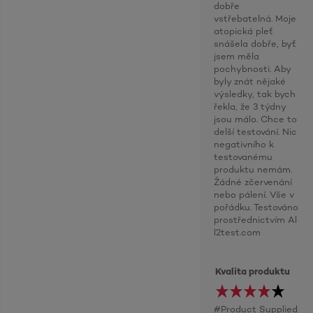
dobře
vstřebatelná. Moje
atopická pleť
snášela dobře, byť
jsem měla
pochybnosti. Aby
byly znát nějaké
výsledky, tak bych
řekla, že 3 týdny
jsou málo. Chce to
delší testování. Nic
negativního k
testovanému
produktu nemám.
Žádné zčervenání
nebo pálení. Vše v
pořádku. Testováno
prostřednictvím Al
l2test.com
Kvalita produktu
#Product Supplied