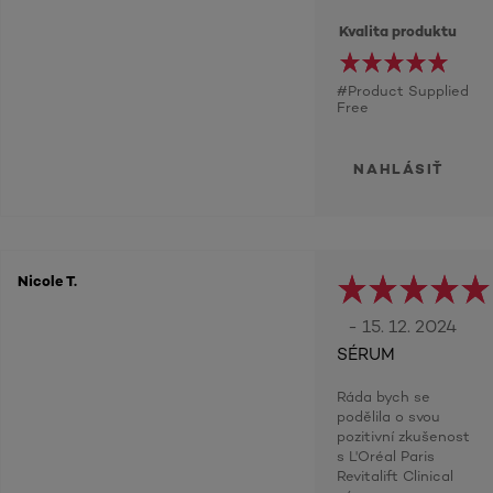
Kvalita produktu
#Product Supplied
Free
NAHLÁSIŤ
Nicole T.
- 15. 12. 2024
SÉRUM
Ráda bych se
podělila o svou
pozitivní zkušenost
s L'Oréal Paris
Revitalift Clinical