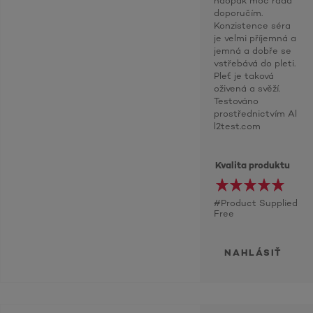
naopak moc ráda
doporučím.
Konzistence séra
je velmi příjemná a
jemná a dobře se
vstřebává do pleti.
Pleť je taková
oživená a svěží.
Testováno
prostřednictvím Al
l2test.com
Kvalita produktu
#Product Supplied
Free
NAHLÁSIŤ