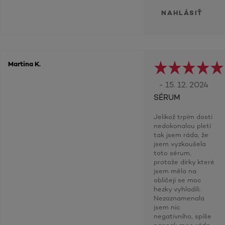
NAHLÁSIŤ
Martina K.
- 15. 12. 2024
SÉRUM
Jelikož trpím dosti
nedokonalou pletí
tak jsem ráda, že
jsem vyzkoušela
toto sérum,
protože dírky které
jsem měla na
obličeji se moc
hezky vyhladili.
Nezaznamenala
jsem nic
negativního, spíše