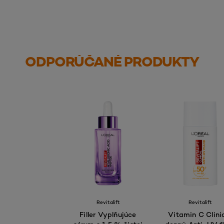
ODPORÚČANÉ PRODUKTY
Revitalift
Revitalift
Filler Vyplňujúce
Vitamin C Clini