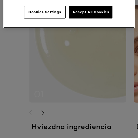
skip slider
Cookies Settings
Accept All Cookies
01
PREVIOUS CARD
NEXT CARD
Hviezdna ingrediencia