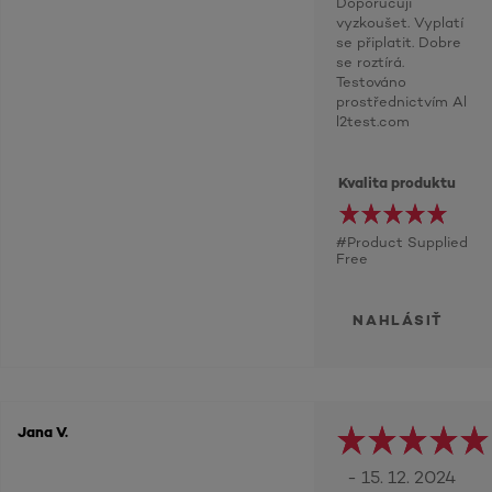
Doporučuji
vyzkoušet. Vyplatí
se připlatit. Dobre
se roztírá.
Testováno
prostřednictvím Al
l2test.com
Kvalita produktu
#Product Supplied
Free
NAHLÁSIŤ
Jana V.
- 15. 12. 2024