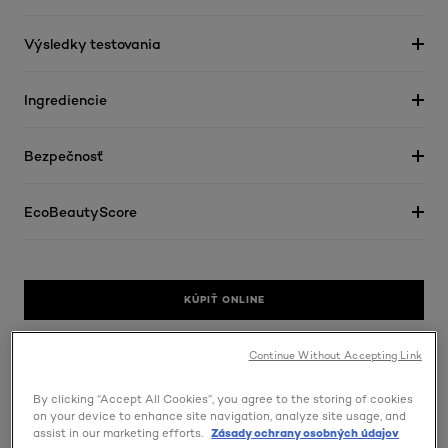
Výsledky testovania
Ingrediencie
Bezpečnosť
EcoBeautyScore
KÚPIŤ ONLINE
Continue Without Accepting Link
By clicking “Accept All Cookies”, you agree to the storing of cookies
NÁŠ VÝSKUM
on your device to enhance site navigation, analyze site usage, and
assist in our marketing efforts.
Zásady ochrany osobných údajov