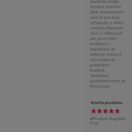
používání může
zamezit stárnutí
pleti. Konzistence
séra je pro mne
vyhovující a velice
oceňuji příjemnou
vůni. U některých
sér jsem měla
problém s
kapátkem, že
balónek netěsnil,
toto balení je
provedeno
kvalitně.
Testováno
prostřednictvím Al
l2test.com
Kvalita produktu
#Product Supplied
Free