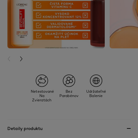
PREVIOUS CARD
NEXT CARD
Netestované
Bez
Udržateľné
Na
Parabénov
Balenie
Zvieratách
Detaily produktu