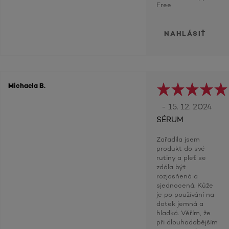
Free
NAHLÁSIŤ
Michaela B.
- 15. 12. 2024
SÉRUM
Zařadila jsem
produkt do své
rutiny a pleť se
zdála být
rozjasňená a
sjednocená. Kůže
je po používání na
dotek jemná a
hladká. Věřím, že
při dlouhodobějším