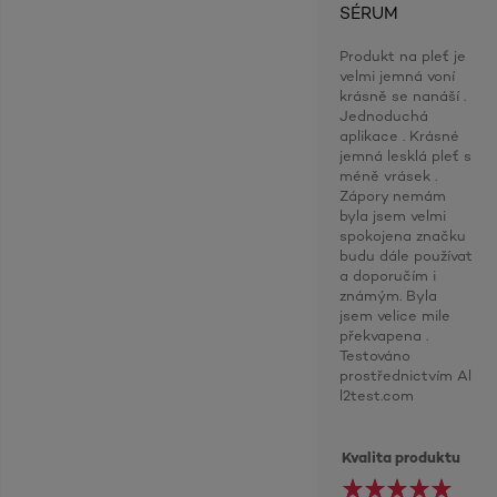
SÉRUM
Produkt na pleť je
velmi jemná voní
krásně se nanáší .
Jednoduchá
aplikace . Krásné
jemná lesklá pleť s
méně vrásek .
Zápory nemám
byla jsem velmi
spokojena značku
budu dále používat
a doporučím i
známým. Byla
jsem velice mile
překvapena .
Testováno
prostřednictvím Al
l2test.com
Kvalita produktu