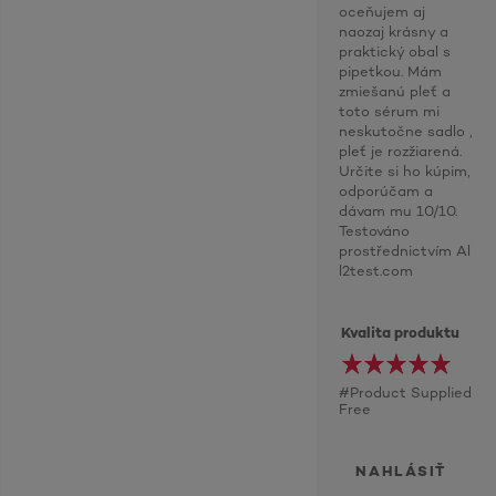
oceňujem aj
naozaj krásny a
praktický obal s
pipetkou. Mám
zmiešanú pleť a
toto sérum mi
neskutočne sadlo ,
pleť je rozžiarená.
Určite si ho kúpim,
odporúčam a
dávam mu 10/10.
Testováno
prostřednictvím Al
l2test.com
Kvalita produktu
#Product Supplied
Free
NAHLÁSIŤ