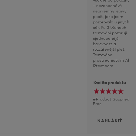
vsákne do pokožky
- nezanechává
nepříjemný lepivý
pocit, jako jsem
pozorovala u jiných
sér. Po 3 týdnech
testování pozoruji
sjednocenější
barevnost a
rozzářenější pleť.
Testováno
prostřednictvím Al
l2test.com
Kvalita produktu
#Product Supplied
Free
NAHLÁSIŤ