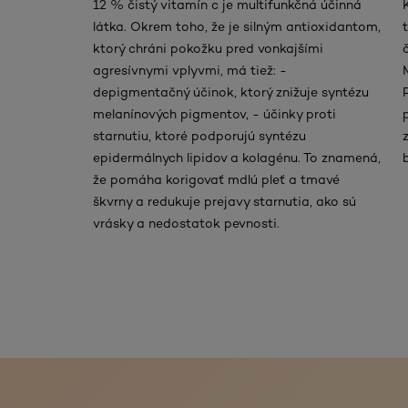
12 % čistý vitamín c je multifunkčná účinná
látka. Okrem toho, že je silným antioxidantom,
ktorý chráni pokožku pred vonkajšími
agresívnymi vplyvmi, má tiež: -
depigmentačný účinok, ktorý znižuje syntézu
melanínových pigmentov, - účinky proti
starnutiu, ktoré podporujú syntézu
epidermálnych lipidov a kolagénu. To znamená,
že pomáha korigovať mdlú pleť a tmavé
škvrny a redukuje prejavy starnutia, ako sú
vrásky a nedostatok pevnosti.
skip slider