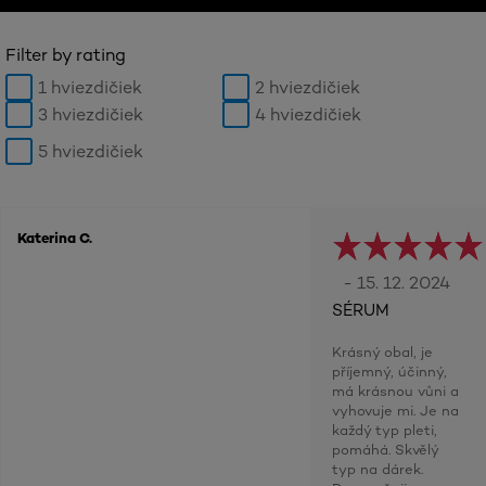
Filter by rating
1 hviezdičiek
2 hviezdičiek
3 hviezdičiek
4 hviezdičiek
5 hviezdičiek
Katerina C.
- 15. 12. 2024
SÉRUM
Krásný obal, je
příjemný, účinný,
má krásnou vůni a
vyhovuje mi. Je na
každý typ pleti,
pomáhá. Skvělý
typ na dárek.