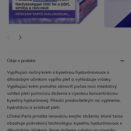
PREVIOUS CARD
NEXT CARD
Údaje o produkte
Vyplňujúci nočný krém s kyselinou hyalurónovoucx s
dlhodobým účinkom vypĺňa pleť a vyhladzuje vrásky.
Vyplňujúci krém pomáha obnoviť počas noci mladistvý
vzhľad pleti pomocou zloženia s vysokou koncentráciou
kyseliny hyalurónovej. Pôsobí predovšetkým na vyplnenie,
hydratáciu a sviežosť pleti.
L'Oréal Paris prináša renováciu svojho zloženia, ktoré teraz
obsahuje pokrokovú technológiu: kyselinu hyalurónovúcx s
dlhodobým účinkom. Nové zloženie vytvára na povrchu