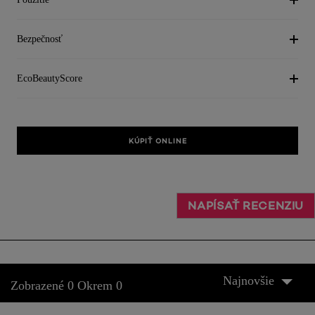
Bezpečnosť
EcoBeautyScore
KÚPIŤ ONLINE
NAPÍSAŤ RECENZIU
Najnovšie
Zobrazené 0 Okrem 0