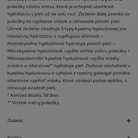
pokožky odolnú vrstvu, ktorá je schopná uzamknúť
hydratáciu v pleti až na celú noc*. Zloženie ďalej preniká do
pokožky na vyplnenie vrások a obnovenie plnosti pleti.
Účinné zloženie obsahuje 3 typy kyseliny hyalurónovej pre
intenzívnu hydratáciu a vyplňujúcu účinnosť: •
Makrokyselina hyalurónová: hydratuje povrch pleti. •
Mikrokyselina hyalurónová: vypĺňa vrchnú vrstvu pokožky. •
Mikroepidermální kyselina hyalurónová: vypĺňa vrásky
zvnútra a intenzívne** hydratuje pleť. Zloženie obohatené o
kyselinu hyalurónovú a výťažok z rastliny galangal pomáha
intenzívne vypĺňať vrásky, ktoré vznikajú počas spánku, a
obnovuje sviežosť pleti.
* Klinická štúdia, 58 žien.
** Vrchné vrstvy pokožky.
Zloženie
Použitie