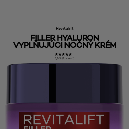
Revitalift
FILLER HYALURON
VYPLŇUJÚCI NOČNÝ KRÉM
0,0/5 (0 recenzií)