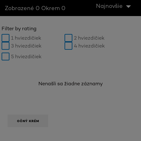
Najnovšie
Zobrazené 0 Okrem 0
Filter by rating
1 hviezdičiek
2 hviezdičiek
3 hviezdičiek
4 hviezdičiek
5 hviezdičiek
Nenašli sa žiadne záznamy
OČNÝ KRÉM