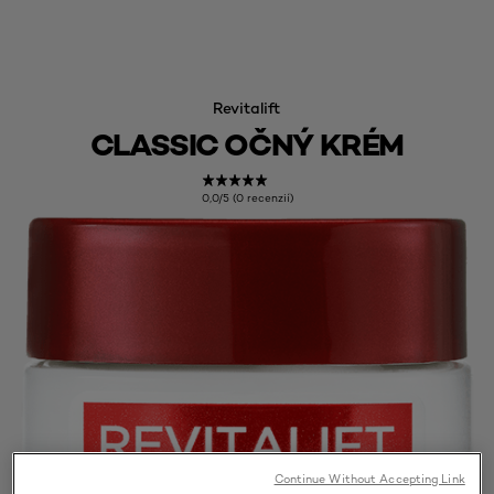
Revitalift
CLASSIC OČNÝ KRÉM
0,0/5 (0 recenzií)
Continue Without Accepting Link