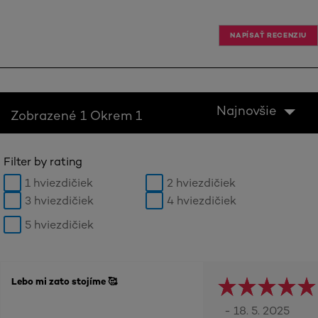
NAPÍSAŤ RECENZIU
Najnovšie
Zobrazené 1 Okrem 1
Filter by rating
1 hviezdičiek
2 hviezdičiek
3 hviezdičiek
4 hviezdičiek
5 hviezdičiek
Lebo mi zato stojíme 🥰
- 18. 5. 2025