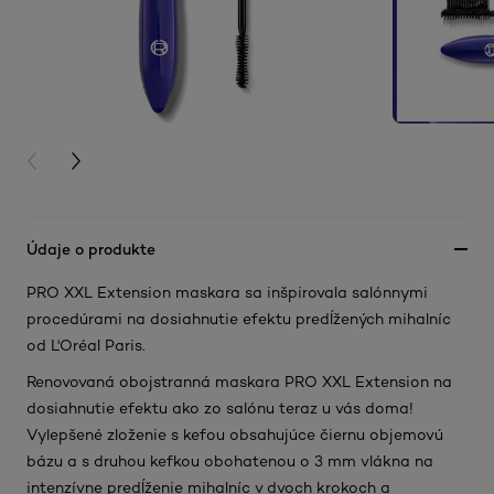
PREVIOUS CARD
NEXT CARD
Údaje o produkte
PRO XXL Extension maskara sa inšpirovala salónnymi
procedúrami na dosiahnutie efektu predĺžených mihalníc
od L'Oréal Paris.
Renovovaná obojstranná maskara PRO XXL Extension na
dosiahnutie efektu ako zo salónu teraz u vás doma!
Vylepšené zloženie s kefou obsahujúce čiernu objemovú
bázu a s druhou kefkou obohatenou o 3 mm vlákna na
intenzívne predĺženie mihalníc v dvoch krokoch a