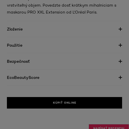
vrstviteľný objem. Povedzte dosť krátkym mihalniciam s
maskarou PRO XXL Extension od L'Oréal Paris.
Zloženie
Použitie
Bezpečnosť
EcoBeautyScore
KÚPIŤ ONLINE
NAPÍSAŤ RECENZIU