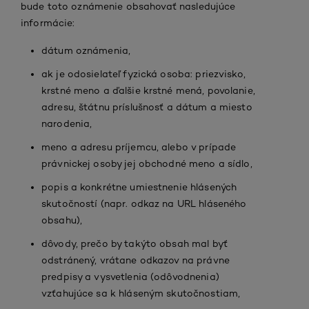
bude toto oznámenie obsahovať nasledujúce
informácie:
dátum oznámenia,
ak je odosielateľ fyzická osoba: priezvisko,
krstné meno a ďalšie krstné mená, povolanie,
adresu, štátnu príslušnosť a dátum a miesto
narodenia,
meno a adresu príjemcu, alebo v prípade
právnickej osoby jej obchodné meno a sídlo,
popis a konkrétne umiestnenie hlásených
skutočností (napr. odkaz na URL hláseného
obsahu),
dôvody, prečo by takýto obsah mal byť
odstránený, vrátane odkazov na právne
predpisy a vysvetlenia (odôvodnenia)
vzťahujúce sa k hláseným skutočnostiam,