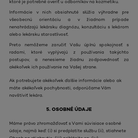
ktoré je potrebné overiť u odborníkov na kozmetiku.
Informácie v nich obsiahnuté slúžia výhradne pre
všeobecnú orientáciu a v žiadnom prípade
nenahrádzajú lekársku diagnózu, konzultáciu s lekárom
alebo lekársku starostlivosť.
Preto nemôžeme zaručiť Vašu úplnú spokojnosť s
radami, ktoré vyplývajú z používania takýchto
postupov, a nenesieme žiadnu zodpovednosť za
akékoľvek ich používanie na Vašej strane.
Ak potrebujete akékoľvek ďalšie informácie alebo ak
máte akékoľvek pochybnosti, odporúčame Vám
navštíviť lekára.
5. OSOBNÉ ÚDAJE
Máme právo zhromažďovať s Vami súvisiace osobné
údaje, najmä keď: (i) si predplatíte službu (ii), stiahnete