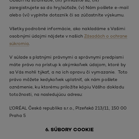
Obsah na stiahnutie, (iii) prihlásite sa, (iv)
zaregistrujete sa do hry/súťaže, (v) Nám pošlete e-mail
alebo (vi) vyplníte dotazník či sa zúčastníte výskumu.
Všetky podrobné informácie, ako nakladáme s Vašimi
osobnými údajmi nájdete v našich
Zásadách o ochrane
súkromia
.
V súlade s platnými právnymi a správnymi predpismi
máte právo na prístup k akýmkoľvek údajom, ktoré by
sa Vás mohli týkať, a na ich opravu či vymazanie. Toto
právo môžete kedykoľvek uplatniť, ak nám pošlete
oznámenie, ku ktorému priložíte kópiu Vášho dokladu
totožnosti, na nasledujúcu adresu:
L'ORÉAL Česká republika s.r.o., Plzeňská 213/11, 150 00
Praha 5
6. SÚBORY COOKIE