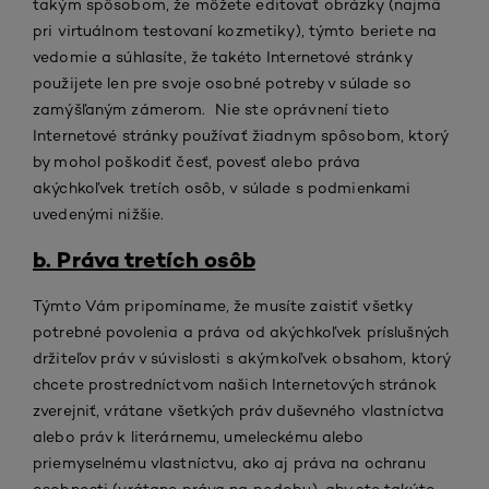
takým spôsobom, že môžete editovať obrázky (najmä
pri virtuálnom testovaní kozmetiky), týmto beriete na
vedomie a súhlasíte, že takéto Internetové stránky
použijete len pre svoje osobné potreby v súlade so
zamýšľaným zámerom. Nie ste oprávnení tieto
Internetové stránky používať žiadnym spôsobom, ktorý
by mohol poškodiť česť, povesť alebo práva
akýchkoľvek tretích osôb, v súlade s podmienkami
uvedenými nižšie.
b. Práva tretích osôb
Týmto Vám pripomíname, že musíte zaistiť všetky
potrebné povolenia a práva od akýchkoľvek príslušných
držiteľov práv v súvislosti s akýmkoľvek obsahom, ktorý
chcete prostredníctvom našich Internetových stránok
zverejniť, vrátane všetkých práv duševného vlastníctva
alebo práv k literárnemu, umeleckému alebo
priemyselnému vlastníctvu, ako aj práva na ochranu