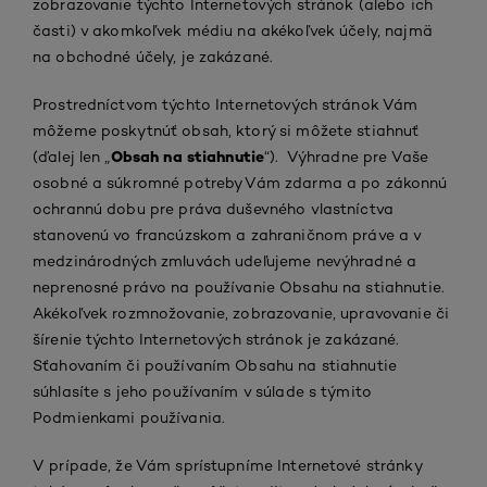
zobrazovanie týchto Internetových stránok (alebo ich
časti) v akomkoľvek médiu na akékoľvek účely, najmä
na obchodné účely, je zakázané.
Prostredníctvom týchto Internetových stránok Vám
môžeme poskytnúť obsah, ktorý si môžete stiahnuť
Obsah na stiahnutie
(ďalej len „
“). Výhradne pre Vaše
osobné a súkromné potreby Vám zdarma a po zákonnú
ochrannú dobu pre práva duševného vlastníctva
stanovenú vo francúzskom a zahraničnom práve a v
medzinárodných zmluvách udeľujeme nevýhradné a
neprenosné právo na používanie Obsahu na stiahnutie.
Akékoľvek rozmnožovanie, zobrazovanie, upravovanie či
šírenie týchto Internetových stránok je zakázané.
Sťahovaním či používaním Obsahu na stiahnutie
súhlasíte s jeho používaním v súlade s týmito
Podmienkami používania.
V prípade, že Vám sprístupníme Internetové stránky