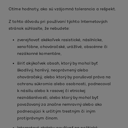
Ctíme hodnoty, ako sú vzájomná tolerancia a rešpekt.
Z tohto dôvodu pri používaní týchto Internetových
stránok súhlasíte, že nebudete:
zverejňovať akékoľvek rasistické, násilnícke,
xenofóbne, ohováračské, urážlivé, obscénne či
nezákonné komentáre,
šíriť akýkoľvek obsah, ktorý by mohol byť
škodlivý, hanlivý, neoprávnený alebo
ohováračský, alebo ktorý by porušoval práva na
ochranu súkromia alebo osobnosti, podnecoval
k násiliu alebo k rasovej či etnickej
neznášanlivosti, alebo ktorý by mohol byť
považovaný za značne nemravný alebo ako
podnecujúci k určitým trestným či iným
protiprávnym činom.
Internetové stránky používať na politické,