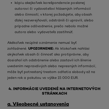
kópiu akejkoľvek korešpondencie poslanej
autorovi či vydavateľovi hlásených informácií
alebo činností, v ktorej požadujete, aby obsah
ďalej nezverejňovali, odstránili či upravili, alebo
prípadne odôvodnenie, prečo nebolo možné
autora alebo vydavateľa zastihnúť.
Akékoľvek neúplné oznámenie nemusí byť
UPOZORNENIE:
zohľadnené.
Ak ktokoľvek nahlási
akýkoľvek obsah či činnosť ako protiprávne, aby
dosiahol ich odstránenie alebo zastavil ich šírenie
uvedením nepravdivých alebo nepresných informácií,
môže byť potrestaný trestom odňatia slobody až na
jeden rok a pokutou vo výške 15 000 EUR.
4. INFORMÁCIE UVEDENÉ NA INTERNETOVÝCH
STRÁNKACH
a. Všeobecné ustanovenia