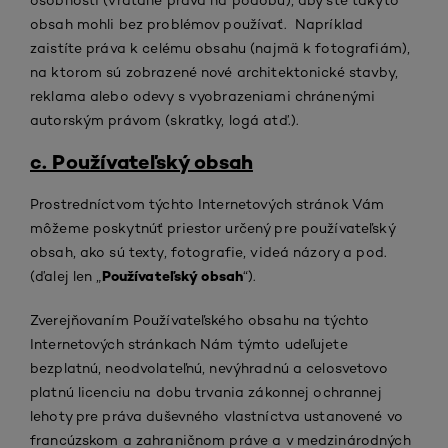
osobnosti (vrátane práva na podobu), aby ste takýto
obsah mohli bez problémov používať. Napríklad
zaistíte práva k celému obsahu (najmä k fotografiám),
na ktorom sú zobrazené nové architektonické stavby,
reklama alebo odevy s vyobrazeniami chránenými
autorským právom (skratky, logá atď.).
c. Používateľský obsah
Prostredníctvom týchto Internetových stránok Vám
môžeme poskytnúť priestor určený pre používateľský
obsah, ako sú texty, fotografie, videá názory a pod.
Používateľský obsah
(ďalej len „
“).
Zverejňovaním Používateľského obsahu na týchto
Internetových stránkach Nám týmto udeľujete
bezplatnú, neodvolateľnú, nevýhradnú a celosvetovo
platnú licenciu na dobu trvania zákonnej ochrannej
lehoty pre práva duševného vlastníctva ustanovené vo
francúzskom a zahraničnom práve a v medzinárodných