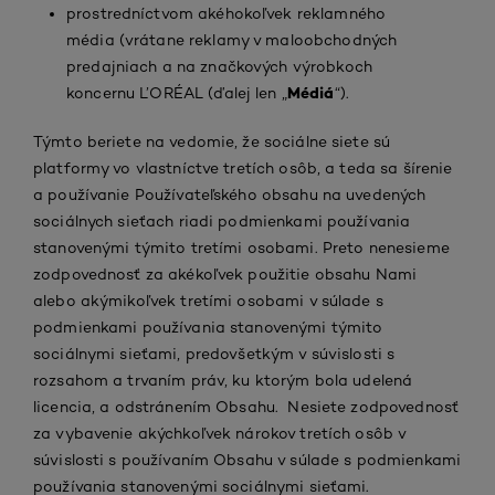
prostredníctvom akéhokoľvek reklamného
média (vrátane reklamy v maloobchodných
predajniach a na značkových výrobkoch
Médiá
koncernu L’ORÉAL (ďalej len „
“).
Týmto beriete na vedomie, že sociálne siete sú
platformy vo vlastníctve tretích osôb, a teda sa šírenie
a používanie Používateľského obsahu na uvedených
sociálnych sieťach riadi podmienkami používania
stanovenými týmito tretími osobami. Preto nenesieme
zodpovednosť za akékoľvek použitie obsahu Nami
alebo akýmikoľvek tretími osobami v súlade s
podmienkami používania stanovenými týmito
sociálnymi sieťami, predovšetkým v súvislosti s
rozsahom a trvaním práv, ku ktorým bola udelená
licencia, a odstránením Obsahu. Nesiete zodpovednosť
za vybavenie akýchkoľvek nárokov tretích osôb v
súvislosti s používaním Obsahu v súlade s podmienkami
používania stanovenými sociálnymi sieťami.