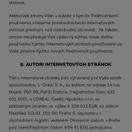
stránok.
Akékoľvek zmeny Vám v súlade s týmito Podmienkami
používania ohlásime prostredníctvom Internetových
stránok predtým, než nadobudnú účinnosť. Ak takáto
zmena nevyžaduje Váš výslovný súhlas, bude ďalšie
používanie týchto Internetových stránok považované za
Vaše prijatie týchto nových Podmienok používania.
8. AUTORI INTERNETOVÝCH STRÁNOK
Tieto Internetové stránky boli vytvorené pre Vydavateľa
spoločnosťou L´Oréal S. A., so sídlom na adrese 14 rue
Royale, 750 08, Paříž, Francie, (registračné číslo: 632
012 100), a L'ORÉAL Česká republika s.r.o. so
základným imaním vo výške 4 108 012 EUR, so sídlom
Plzeňská 213/11, 150 00, Praha 5, zapísanou v
obchodnom registri vedeném Okresním súdom v Prahe
pod identifikačným číslom 604 91 850, jednajúcou