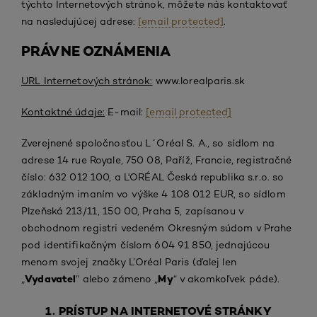
týchto Internetových stránok, môžete nás kontaktovať
na nasledujúcej adrese:
[email protected]
.
PRÁVNE OZNÁMENIA
URL Internetových stránok:
www.lorealparis.sk
Kontaktné údaje:
E-mail:
[email protected]
Zverejnené spoločnosťou L´Oréal S. A., so sídlom na
adrese 14 rue Royale, 750 08, Paříž, Francie, registračné
číslo: 632 012 100, a L'ORÉAL Česká republika s.r.o. so
základným imaním vo výške 4 108 012 EUR, so sídlom
Plzeňská 213/11, 150 00, Praha 5, zapísanou v
obchodnom registri vedeném Okresným súdom v Prahe
pod identifikačným číslom 604 91 850, jednajúcou
menom svojej značky L’Oréal Paris (ďalej len
Vydavatel
My
„
“ alebo zámeno „
“ v akomkoľvek páde).
1. PRÍSTUP NA INTERNETOVÉ STRÁNKY