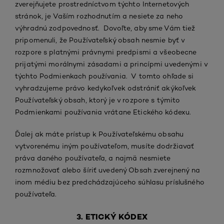
zverejňujete prostredníctvom týchto Internetových
stránok, je Vaším rozhodnutím a nesiete za neho
výhradnú zodpovednosť. Dovoľte, aby sme Vám tiež
pripomenuli, že Používateľský obsah nesmie byť v
rozpore s platnými právnymi predpismi a všeobecne
prijatými morálnymi zásadami a princípmi uvedenými v
týchto Podmienkach používania. V tomto ohľade si
vyhradzujeme právo kedykoľvek odstrániť akýkoľvek
Používateľský obsah, ktorý je v rozpore s týmito
Podmienkami používania vrátane Etického kódexu.
Ďalej ak máte prístup k Používateľskému obsahu
vytvorenému iným používateľom, musíte dodržiavať
práva daného používateľa, a najmä nesmiete
rozmnožovať alebo šíriť uvedený Obsah zverejnený na
inom médiu bez predchádzajúceho súhlasu príslušného
používateľa.
3. ETICKÝ KÓDEX