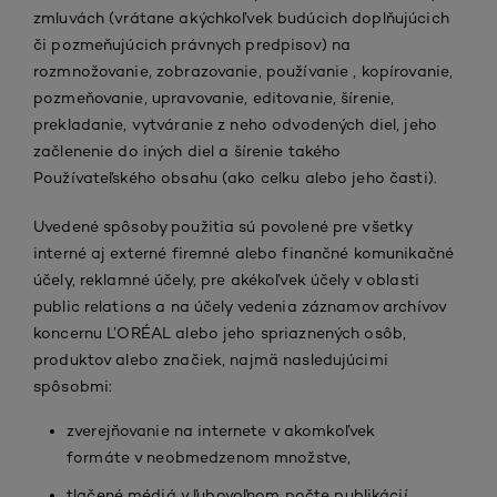
zmluvách (vrátane akýchkoľvek budúcich doplňujúcich
či pozmeňujúcich právnych predpisov) na
rozmnožovanie, zobrazovanie, používanie , kopírovanie,
pozmeňovanie, upravovanie, editovanie, šírenie,
prekladanie, vytváranie z neho odvodených diel, jeho
začlenenie do iných diel a šírenie takého
Používateľského obsahu (ako celku alebo jeho časti).
Uvedené spôsoby použitia sú povolené pre všetky
interné aj externé firemné alebo finančné komunikačné
účely, reklamné účely, pre akékoľvek účely v oblasti
public relations a na účely vedenia záznamov archívov
koncernu L’ORÉAL alebo jeho spriaznených osôb,
produktov alebo značiek, najmä nasledujúcimi
spôsobmi:
zverejňovanie na internete v akomkoľvek
formáte v neobmedzenom množstve,
tlačené médiá v ľubovoľnom počte publikácií,