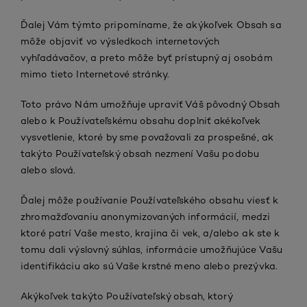
Ďalej Vám týmto pripomíname, že akýkoľvek Obsah sa
môže objaviť vo výsledkoch internetových
vyhľadávačov, a preto môže byť prístupný aj osobám
mimo tieto Internetové stránky.
Toto právo Nám umožňuje upraviť Váš pôvodný Obsah
alebo k Používateľskému obsahu doplniť akékoľvek
vysvetlenie, ktoré by sme považovali za prospešné, ak
takýto Používateľský obsah nezmení Vašu podobu
alebo slová.
Ďalej môže používanie Používateľského obsahu viesť k
zhromažďovaniu anonymizovaných informácií, medzi
ktoré patrí Vaše mesto, krajina či vek, a/alebo ak ste k
tomu dali výslovný súhlas, informácie umožňujúce Vašu
identifikáciu ako sú Vaše krstné meno alebo prezývka.
Akýkoľvek takýto Používateľský obsah, ktorý