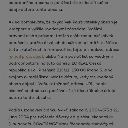
napadaného obsahu a používateľské identifikačné
údaje autora tohto obsahu.
Ak sa domnievate, že akýkoľvek Používateľský obsah je
v rozpore s vyššie uvedenými zásadami, Vašimi
právami alebo právami tretích osôb (napr. akékoľvek
porušenie, urážka či zásah do súkromia), môžete Nás o
tejto skutočnosti informovať na tejto e-mailovej adrese
[email protected]
, alebo Nám poslať list so všetkými
podrobnosťami na túto adresu: L'ORÉAL Česká
republika s.r.o., Plzeňská 213/11, 150 00 Praha 5, a vo
svojom e-maili/liste uveďte dátum, kedy ste uvedený
obsah objavili, Vašu totožnosť, adresu URL, popis
hláseného obsahu a používateľské identifikačné údaje
autora tohto obsahu.
Podľa ustanovení článku 6-I-5 zákona č. 2004-575 z 21.
júna 2004 pre zvýšenie dôvery v digitálnu ekonomiku
(
Loi pour la CONFIANCE dans l'économie numérique
)