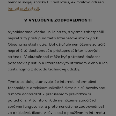
menom svojej značky L’Oréal Paris, e- mailová adresa:
[email protected]
.
9. VYLÚČENIE ZODPOVEDNOSTI
Vynakladáme všetko úsilie na to, aby sme zabezpečili
nepretržitý prístup na tieto Internetové stránky a k
Obsahu na stiahnutie. Bohužiaľ ale nemôžeme zaručiť
nepretržitú dostupnosť a prístupnosť Internetových
stránok. V skutočnosti môže byť potrebné dočasne
pozastaviť prístup k Internetovým stránkam alebo k ich
časti, najmä z dôvodu technickej údržby.
Týmto sa ďalej stanovuje, že internet, informačné
technológie a telekomunikačné siete nie sú bezchybné,
a môže dochádzať k prerušeniam prevádzky či
poruchám. V tomto ohľade nemôžeme zaručiť ich
správne fungovanie, a preto nenesieme zodpovednosť
za akúkoľvek škodu v súvislosti s používaním internetu,