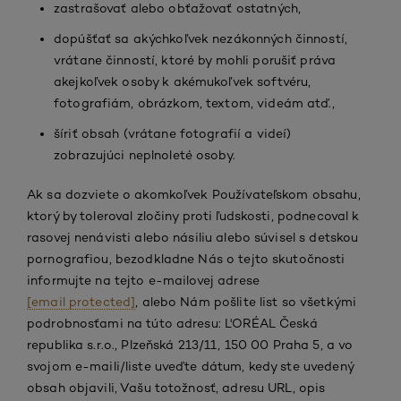
zastrašovať alebo obťažovať ostatných,
dopúšťať sa akýchkoľvek nezákonných činností,
vrátane činností, ktoré by mohli porušiť práva
akejkoľvek osoby k akémukoľvek softvéru,
fotografiám, obrázkom, textom, videám atď.,
šíriť obsah (vrátane fotografií a videí)
zobrazujúci neplnoleté osoby.
Ak sa dozviete o akomkoľvek Používateľskom obsahu,
ktorý by toleroval zločiny proti ľudskosti, podnecoval k
rasovej nenávisti alebo násiliu alebo súvisel s detskou
pornografiou, bezodkladne Nás o tejto skutočnosti
informujte na tejto e-mailovej adrese
[email protected]
, alebo Nám pošlite list so všetkými
podrobnosťami na túto adresu: L'ORÉAL Česká
republika s.r.o., Plzeňská 213/11, 150 00 Praha 5, a vo
svojom e-maili/liste uveďte dátum, kedy ste uvedený
obsah objavili, Vašu totožnosť, adresu URL, opis