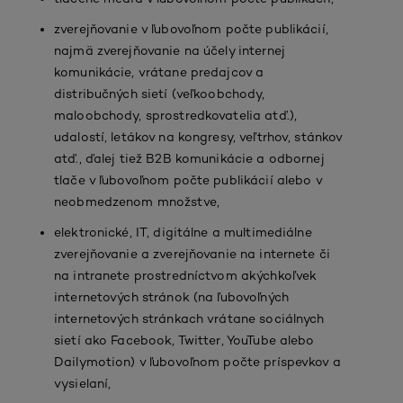
zverejňovanie v ľubovoľnom počte publikácií,
najmä zverejňovanie na účely internej
komunikácie, vrátane predajcov a
distribučných sietí (veľkoobchody,
maloobchody, sprostredkovatelia atď.),
udalostí, letákov na kongresy, veľtrhov, stánkov
atď., ďalej tiež B2B komunikácie a odbornej
tlače v ľubovoľnom počte publikácií alebo v
neobmedzenom množstve,
elektronické, IT, digitálne a multimediálne
zverejňovanie a zverejňovanie na internete či
na intranete prostredníctvom akýchkoľvek
internetových stránok (na ľubovoľných
internetových stránkach vrátane sociálnych
sietí ako Facebook, Twitter, YouTube alebo
Dailymotion) v ľubovoľnom počte príspevkov a
vysielaní,