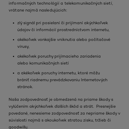
informačných technológií a telekomunikačných sietí,
vrátane najmä nasledujúcich:
zlý signál pri posielaní či prijímaní akýchkoľvek
údajov či informácií prostredníctvom internetu,
akékoľvek vonkajšie vniknutia alebo počítačové
vírusy,
akékoľvek poruchy prijímacieho zariadenia
alebo komunikačných sietí
a akékoľvek poruchy internetu, ktoré môžu
brániť riadnemu prevádzkovaniu Internetových
stránok.
Naša zodpovednosť je obmedzená na priame škody s
vylúčením akýchkoľvek ďalších škôd a strát. Presnejšie
povedané, nenesieme zodpovednosť za nepriame škody v
súvislosti najmä s akoukoľvek stratou zisku, tržieb či
goodwillu.