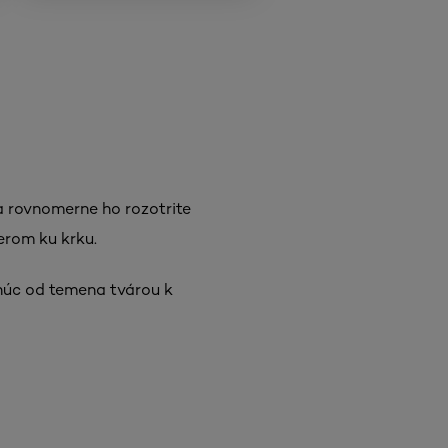
 rovnomerne ho rozotrite
erom ku krku.
núc od temena tvárou k