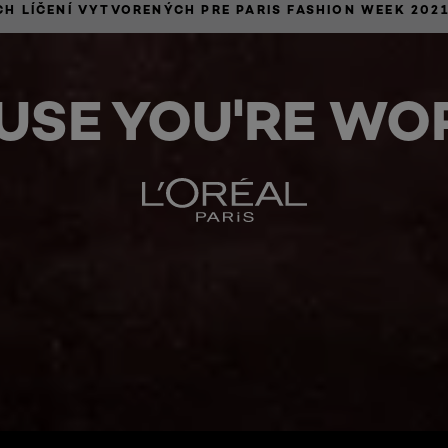
CH LÍČENÍ VYTVORENÝCH PRE PARIS FASHION WEEK 202
USE YOU'RE WOR