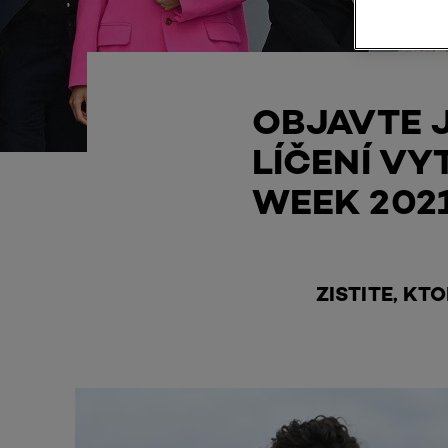
OBJAVTE 
LÍČENÍ VY
WEEK 202
ZISTITE, KT
Skip the slider: PFW Cindy Bruna