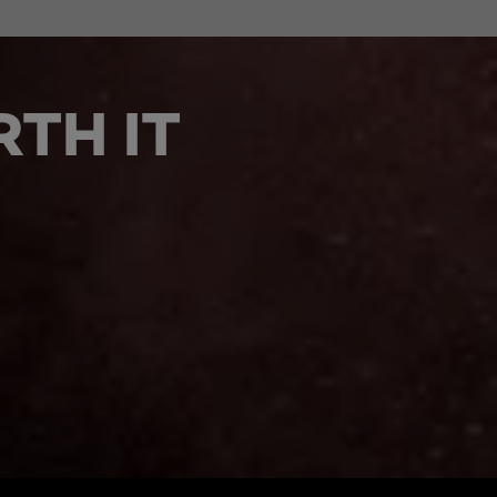
1
TH IT