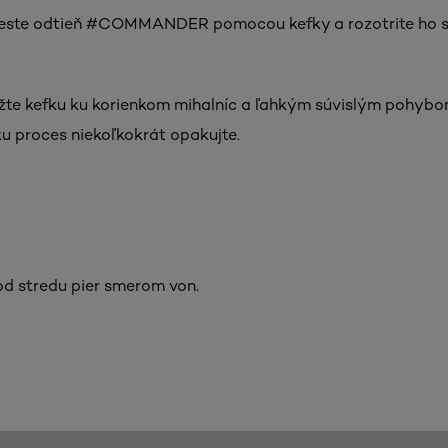
ste odtieň #COMMANDER pomocou kefky a rozotrite ho sm
ožte kefku ku korienkom mihalníc a ľahkým súvislým pohyb
ku proces niekoľkokrát opakujte.
od stredu pier smerom von.