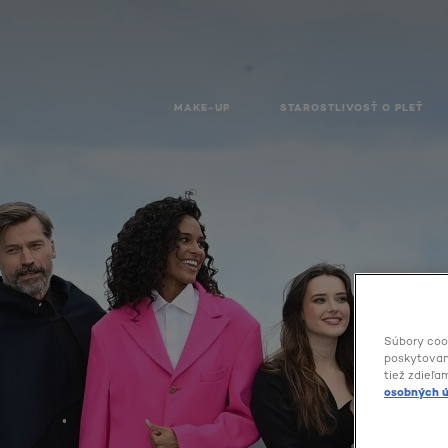
MAKE-UP
STAROSTLIVOSŤ O PLEŤ
Súbory coo
poskytovani
tiež zdieľa
osobných ú