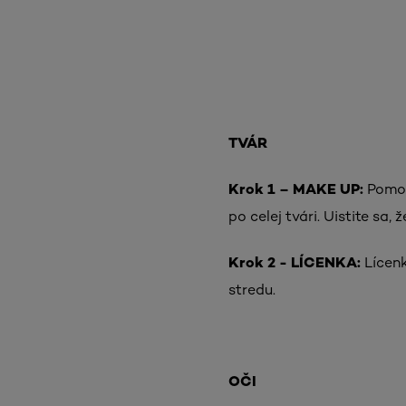
TVÁR
Krok 1 – MAKE UP:
Pomoc
po celej tvári. Uistite s
Krok 2 - LÍCENKA:
Lícenk
stredu.
OČI