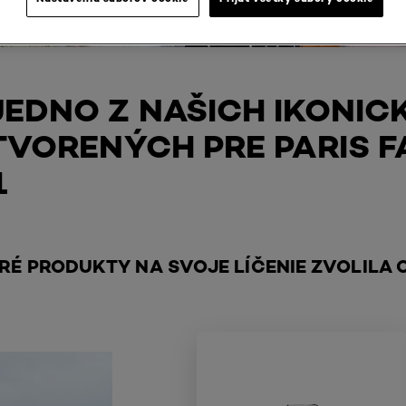
JEDNO Z NAŠICH IKONIC
TVORENÝCH PRE PARIS F
1
ORÉ PRODUKTY NA SVOJE LÍČENIE ZVOLILA