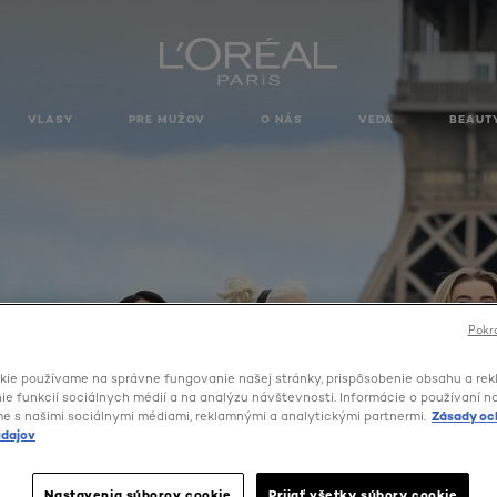
VLASY
PRE MUŽOV
O NÁS
VEDA
BEAUT
Pokra
kie používame na správne fungovanie našej stránky, prispôsobenie obsahu a rek
e funkcií sociálnych médií a na analýzu návštevnosti. Informácie o používaní n
me s našimi sociálnymi médiami, reklamnými a analytickými partnermi.
Zásady oc
dajov
Nastavenia súborov cookie
Prijať všetky súbory cookie