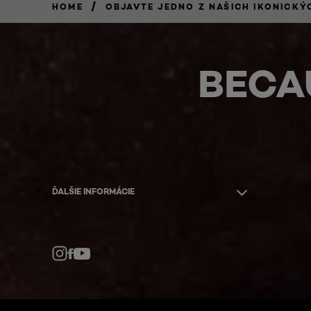
/
HOME
OBJAVTE JEDNO Z NAŠICH IKONICKÝ
BECA
ĎALŠIE INFORMÁCIE
Facebook
YouTube
Instagram