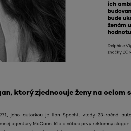
ich ambí
budovan
bude uk
ženám u
hodnotu 
Delphine Vi
značky L’Or
an, ktorý zjednocuje ženy na celom 
971, jeho autorkou je Ilon Specht, vtedy 23-ročná aut
mnej agentúry McCann. Išlo o vôbec prvý reklamný slogan