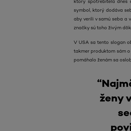
ktorý spotrebiteľa dnes 
symbol, ktorý dodáva se
aby verili v samú seba a 
značky sú toho živým dô
V USA sa tento slogan obj
takmer produktom sám o s
pomáhalo ženám sa oslobo
“Najmä
ženy 
se
pov