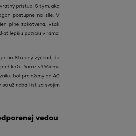
vratný prístup. S tým, ako
logan postupne na sile. V
ien plne zakotvená, však
skať lepšiu pozíciu v rámci
apr. na Stredný východ, do
e" pod kožu čoraz väčšiemu
 vzniku bol preložený do 40
sa už nebáli ísť za svojím
odporenej vedou