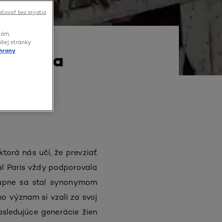
čovať bez prijatia
lám,
ašej stránky
hrany
vedomia
ktorá nás učí, že prevziať
al Paris vždy podporovala
stupne sa stal synonymom
o význam si vzali za svoj
asledujúce generácie žien