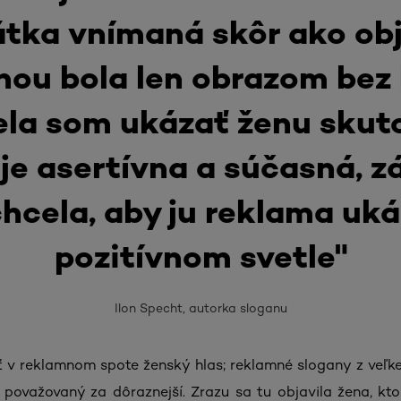
átka vnímaná skôr ako obj
nou bola len obrazom bez 
la som ukázať ženu skut
 je asertívna a súčasná, z
hcela, aby ju reklama uká
pozitívnom svetle"
Ilon Specht, autorka sloganu
ť v reklamnom spote ženský hlas; reklamné slogany z veľkej
 považovaný za dôraznejší. Zrazu sa tu objavila žena, kto