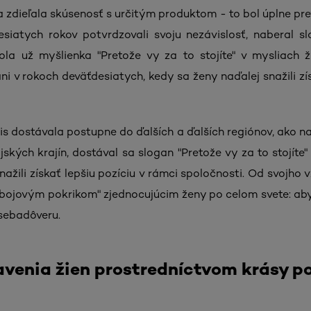
a zdieľala skúsenosť s určitým produktom - to bol úplne pre
iatych rokov potvrdzovali svoju nezávislosť, naberal s
la už myšlienka "Pretože vy za to stojíte" v mysliach ž
ani v rokoch deväťdesiatych, kedy sa ženy naďalej snažili zí
is dostávala postupne do ďalších a ďalších regiónov, ako n
ijských krajín, dostával sa slogan "Pretože vy za to stojít
snažili získať lepšiu pozíciu v rámci spoločnosti. Od svojho
"bojovým pokrikom" zjednocujúcim ženy po celom svete: aby 
 sebadôveru.
avenia žien prostredníctvom krásy p