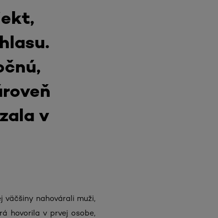
ekt,
hlasu.
očnú,
ároveň
zala v
 väčšiny nahovárali muži,
rá hovorila v prvej osobe,