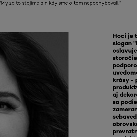
My za to stojíme a nikdy sme o tom nepochybovali.“
Hoci je 
slogan "
oslavuje
storočie
podporo
uvedome
krásy -
produkty
aj deko
sa podi
zameran
sebaved
obrovsk
prevrat