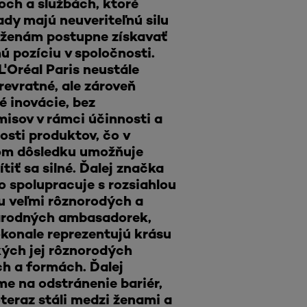
och a službách, ktoré
dy majú neuveriteľnú silu
ženám postupne získavať
ú pozíciu v spoločnosti.
'Oréal Paris neustále
revratné, ale zároveň
 inovácie, bez
isov v rámci účinnosti a
sti produktov, čo v
m dôsledku umožňuje
tiť sa silné. Ďalej značka
 spolupracuje s rozsiahlou
u veľmi rôznorodých a
rodných ambasadorek,
konale reprezentujú krásu
kých jej rôznorodých
h a formách. Ďalej
e na odstránenie bariér,
teraz stáli medzi ženami a