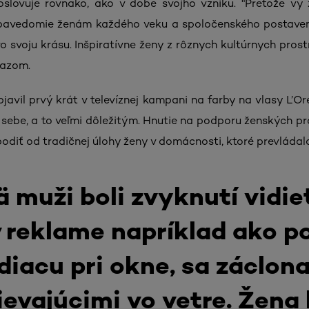
oslovuje rovnako, ako v dobe svojho vzniku. "Pretože vy z
bavedomie ženám každého veku a spoločenského postaveni
vo svoju krásu. Inšpiratívne ženy z rôznych kultúrnych pro
kazom.
avil prvý krát v televíznej kampani na farby na vlasy L’Oré
ebe, a to veľmi dôležitým. Hnutie na podporu ženských práv
diť od tradičnej úlohy ženy v domácnosti, ktoré prevládal
 muži boli zvyknutí vidie
v reklame napríklad ako p
diacu pri okne, sa záclon
ievajúcimi vo vetre. Žena 