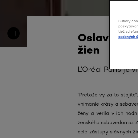
Súbory coo
poskytovani
tiež zdieľa
Oslavujem
osobných ú
žien
L’Oréal Paris je
"Pretože vy za to stojíte
vnímanie krásy a sebaved
ženy a verila v ich hod
ženského sebavedomia. Za
celé zástupy slávnych ži