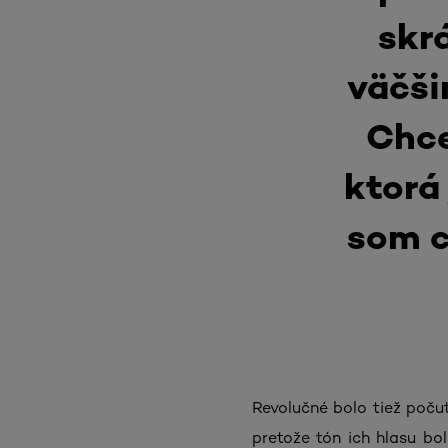
skr
väčši
Chce
ktorá
som c
Revolučné bolo tiež poču
pretože tón ich hlasu bol