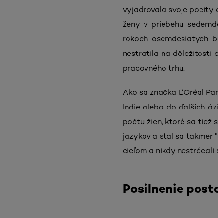
vyjadrovala svoje pocity 
ženy v priebehu sedemdes
rokoch osemdesiatych bo
nestratila na dôležitosti 
pracovného trhu.
Ako sa značka L'Oréal Par
Indie alebo do ďalších áz
počtu žien, ktoré sa tiež 
jazykov a stal sa takmer 
cieľom a nikdy nestrácali
Posilnenie post