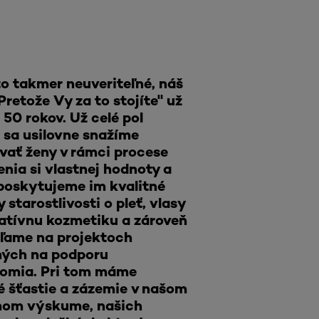
to takmer neuveriteľné, náš
Pretože Vy za to stojíte" už
 50 rokov. Už celé pol
 sa usilovne snažíme
vať ženy v rámci procese
nia si vlastnej hodnoty a
 poskytujeme im kvalitné
 starostlivosti o pleť, vlasy
ratívnu kozmetiku a zároveň
eľame na projektoch
ých na podporu
omia. Pri tom máme
é šťastie a zázemie v našom
nom výskume, našich