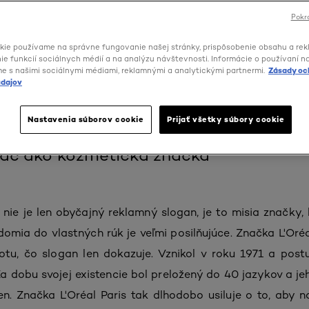
Pokra
kie používame na správne fungovanie našej stránky, prispôsobenie obsahu a rek
e funkcií sociálnych médií a na analýzu návštevnosti. Informácie o používaní n
me s našimi sociálnymi médiami, reklamnými a analytickými partnermi.
Zásady oc
e 50 rokov podpory seba
dajov
Nastavenia súborov cookie
Prijať všetky súbory cookie
 viac ako kozmetická značka
", nie je len obyčajný reklamný slogan, je to misia značky, 
omia do vlastných rúk je veľmi posilňujúce. Značka L'Oré
notu, čo slogan len dokazuje. Vznikol v roku 1971 a po
 dobu svojej existencie bol preložený do 40 jazykov a jeh
en. Značka L'Oréal Paris tak dlhodobo usiluje o to, aby n