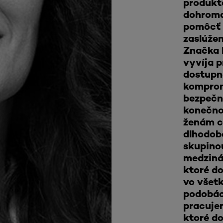
produkt
dohroma
pomôcť 
zaslúžen
Značka L
vyvíja p
dostupné
komprom
bezpečno
konečno
ženám cí
dlhodobo
skupino
medziná
ktoré do
vo všet
podobác
pracujem
ktoré do