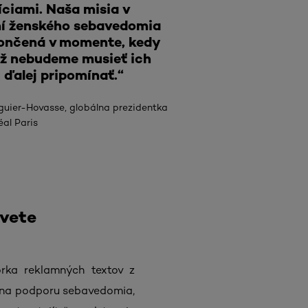
ciami. Naša misia v
í ženského sebavedomia
ončená v momente, kedy
ž nebudeme musieť ich
ďalej pripomínať.“
guier-Hovasse, globálna prezidentka
éal Paris
svete
orka reklamných textov z
 na podporu sebavedomia,