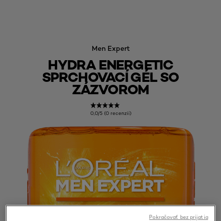
Men Expert
HYDRA ENERGETIC
SPRCHOVACÍ GÉL SO
ZÁZVOROM
0,0/5 (0 recenzií)
Pokračovať bez prijatia