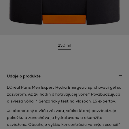
250 ml
Údaje o produkte
L'Oréal Paris Men Expert Hydra Energetic sprchovací gél so
zázvorom. Až 24 hodín dlhotrvajúcej vône.* Povzbudzujúca
a svieža vôňa. * Senzorický test na vlasoch, 15 expertov.
Je obohatený o vôňu zázvoru, vďaka ktorej povzbudzuje
pokožku a zanecháva ju hydratovanú a okamžite
osvieženú. Obsahuje vyššiu koncentráciu vonných esencií*