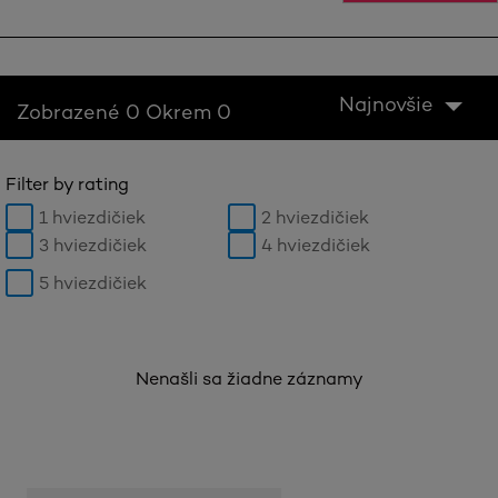
Najnovšie
Zobrazené 0 Okrem 0
Filter by rating
1 hviezdičiek
2 hviezdičiek
3 hviezdičiek
4 hviezdičiek
5 hviezdičiek
Nenašli sa žiadne záznamy