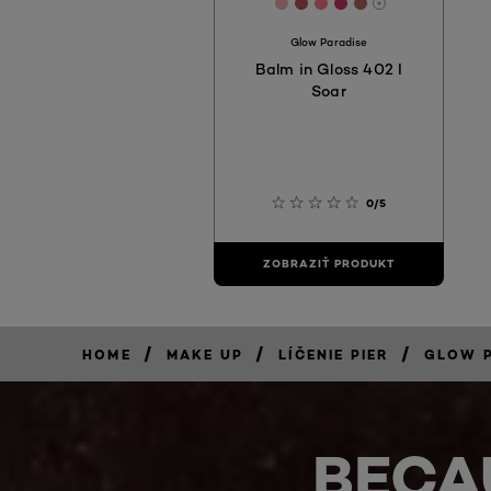
[Color]: #ecafae
[Color]: #b15661
[Color]: #f57b8c
[Color]: #cc3760
[Color]: #b5676
More shades 
Glow Paradise
Balm in Gloss 402 I
Soar
0/5
ZOBRAZIŤ PRODUKT
/
/
/
HOME
MAKE UP
LÍČENIE PIER
GLOW P
BECA