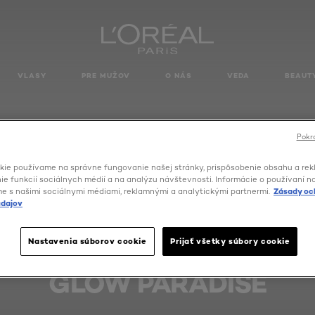
VLASY
PRE MUŽOV
O NÁS
VEDA
BEAUT
Pokra
kie používame na správne fungovanie našej stránky, prispôsobenie obsahu a rek
e funkcií sociálnych médií a na analýzu návštevnosti. Informácie o používaní n
me s našimi sociálnymi médiami, reklamnými a analytickými partnermi.
Zásady oc
dajov
Nastavenia súborov cookie
Prijať všetky súbory cookie
GLOW PARADISE