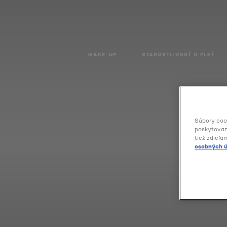
MAKE-UP
STAROSTLIVOSŤ O PLEŤ
Súbory coo
poskytovani
tiež zdieľa
osobných ú