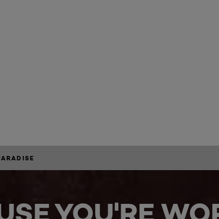
7
are available
ARADISE
USE YOU'RE WOR