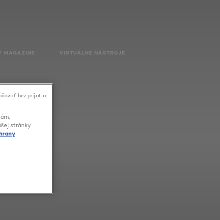
Y MAGAZINE
VIRTUÁLNE NÁSTROJE
čovať bez prijatia
lám,
ašej stránky
hrany