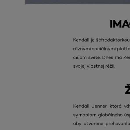
IM
Kendall je šéfredaktorkou 
rôznymi sociálnymi platfo
celom svete. Dnes má Ken
svojej vlastnej réžii.
Kendall Jenner, ktorá v
symbolom globálneho úspe
aby otvorene prehovoril