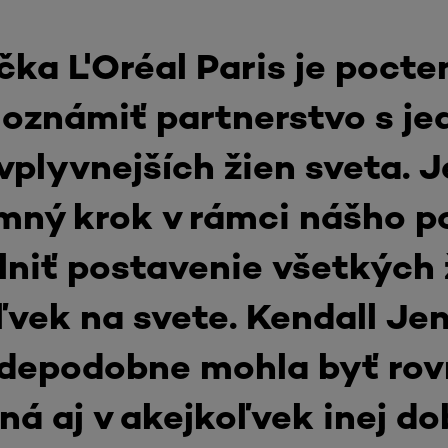
ka L'Oréal Paris je pocte
oznámiť partnerstvo s je
vplyvnejších žien sveta. J
ný krok v rámci nášho p
lniť postavenie všetkých 
vek na svete. Kendall Je
depodobne mohla byť ro
á aj v akejkoľvek inej do