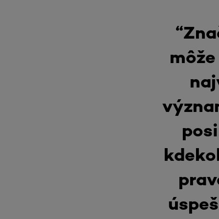
“Znač
môže 
naj
význam
posi
kdekoľ
prav
úspešn