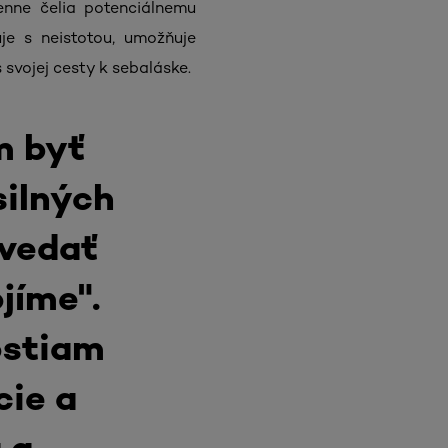
enne čelia potenciálnemu
je s neistotou, umožňuje
svojej cesty k sebaláske.
m byť
silných
ovedať
ojíme".
ostiam
cie a
 a