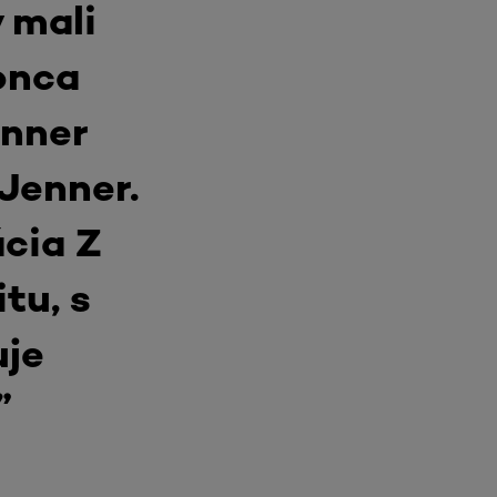
y mali
onca
enner
 Jenner.
cia Z
tu, s
uje
”