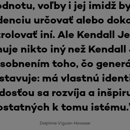
odnotu, voľby i jej imidž b
denciu určovať alebo dok
rolovať iní. Ale Kendall J
uje nikto iný než Kendall
osobnením toho, čo generá
stavuje: má vlastnú identi
dosťou sa rozvíja a inšpir
ostatných k tomu istému.
Delphine Viguier-Hovasse