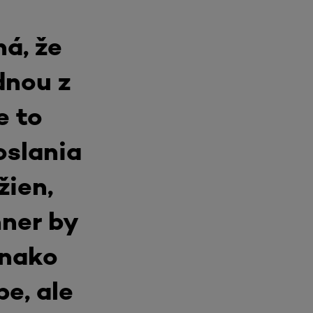
ná, že
dnou z
e to
oslania
žien,
nner by
vnako
be, ale