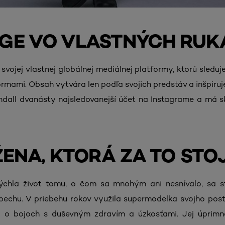
AGE VO VLASTNÝCH RUK
svojej vlastnej globálnej mediálnej platformy, ktorú sleduj
rmami. Obsah vytvára len podľa svojich predstáv a inšpiruje
dall dvanásty najsledovanejší účet na Instagrame a má 
ŽENA, KTORÁ ZA TO STOJ
dýchla život tomu, o čom sa mnohým ani nesnívalo, sa 
chu. V priebehu rokov využila supermodelka svojho post
a o bojoch s duševným zdravím a úzkosťami. Jej úprim