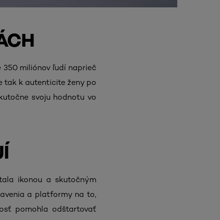
ÁCH
e 350 miliónov ľudí naprieč
 tak k autenticite ženy po
skutočne svoju hodnotu vo
Í
stala ikonou a skutočným
avenia a platformy na to,
nosť pomohla odštartovať