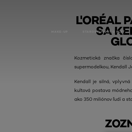
L'ORÉAL 
SA KE
MAKE-UP
STAROSTLIVOSŤ O PLEŤ
GL
Kozmetická značka čísl
supermodelkou, Kendall Je
Kendall je silná, vplyvn
kultová postava módneho 
ako 350 miliónov ľudí a st
ZOZN