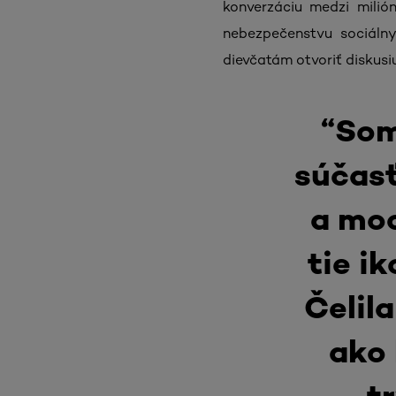
konverzáciu medzi milió
nebezpečenstvu sociálny
dievčatám otvoriť diskus
“Som
súčasť
a moc
tie ik
Čelil
ako 
t