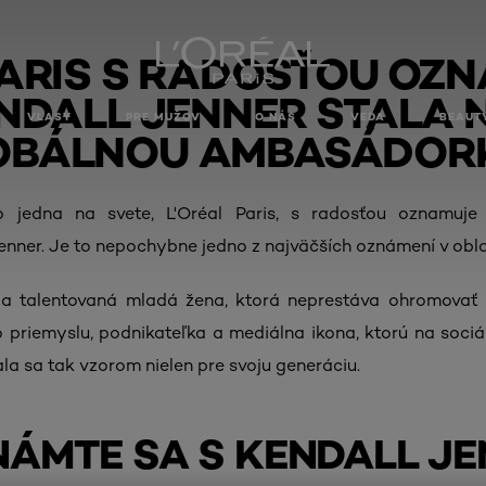
PARIS S RADOSŤOU OZN
NDALL JENNER STALA
VLASY
PRE MUŽOV
O NÁS
VEDA
BEAUT
OBÁLNOU AMBASÁDOR
o jedna na svete, L'Oréal Paris, s radosťou oznamuje
nner. Je to nepochybne jedno z najväčších oznámení v obla
á a talentovaná mladá žena, ktorá neprestáva ohromovať 
priemyslu, podnikateľka a mediálna ikona, ktorú na sociál
ala sa tak vzorom nielen pre svoju generáciu.
ÁMTE SA S KENDALL J