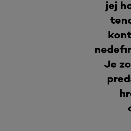
jej h
ten
kont
nedefin
Je z
pred
hr