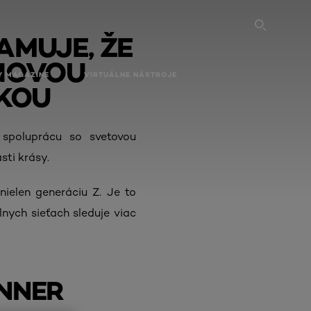
SEARC
AMUJE, ŽE
 NOVOU
Y MAGAZINE
VIRTUÁLNE NÁSTROJE
KOU
 spoluprácu so svetovou
sti krásy.
nielen generáciu Z. Je to
nych sieťach sleduje viac
ENNER