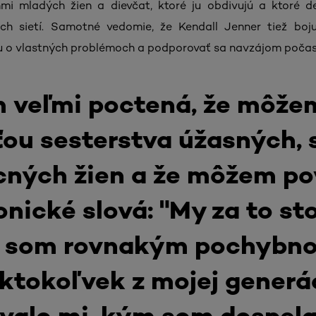
nmi mladých žien a dievčat, ktoré ju obdivujú a ktoré d
ch sietí. Samotné vedomie, že Kendall Jenner tiež boju
iu o vlastných problémoch a podporovať sa navzájom počas 
 veľmi poctená, že môže
ou sesterstva úžasných, 
ných žien a že môžem p
onické slová: "My za to st
a som rovnakým pochybn
ktokoľvek z mojej generá
rvalo mi, kým som dospela