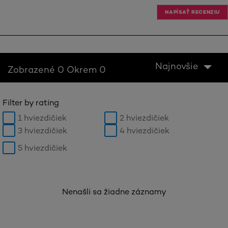
NAPÍSAŤ RECENZIU
Najnovšie
Zobrazené 0 Okrem 0
Filter by rating
1 hviezdičiek
2 hviezdičiek
3 hviezdičiek
4 hviezdičiek
5 hviezdičiek
Nenašli sa žiadne záznamy