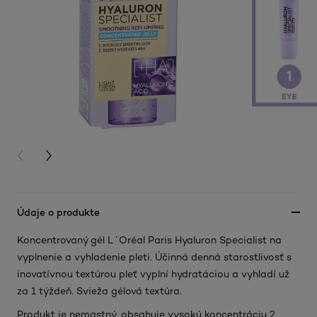
PREVIOUS CARD
NEXT CARD
Údaje o produkte
Koncentrovaný gél L´Oréal Paris Hyaluron Specialist na
vyplnenie a vyhladenie pleti. Účinná denná starostlivosť s
inovatívnou textúrou pleť vyplní hydratáciou a vyhladí už
za 1 týždeň. Svieža gélová textúra.
Produkt je nemastný, obsahuje vysokú koncentráciu 2