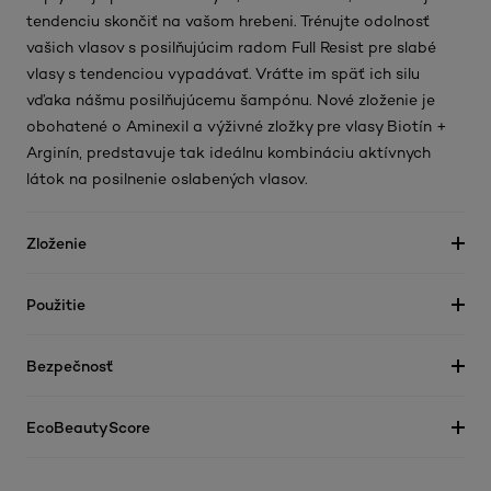
tendenciu skončiť na vašom hrebeni. Trénujte odolnosť
vašich vlasov s posilňujúcim radom Full Resist pre slabé
vlasy s tendenciou vypadávať. Vráťte im späť ich silu
vďaka nášmu posilňujúcemu šampónu. Nové zloženie je
obohatené o Aminexil a výživné zložky pre vlasy Biotín +
Arginín, predstavuje tak ideálnu kombináciu aktívnych
látok na posilnenie oslabených vlasov.
Zloženie
Použitie
Bezpečnosť
EcoBeautyScore