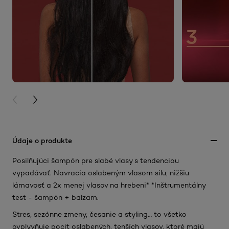
PREVIOUS CARD
NEXT CARD
Údaje o produkte
Posilňujúci šampón pre slabé vlasy s tendenciou
vypadávať. Navracia oslabeným vlasom silu, nižšiu
lámavosť a 2x menej vlasov na hrebeni* *Inštrumentálny
test - šampón + balzam.
Stres, sezónne zmeny, česanie a styling… to všetko
ovplyvňuje pocit oslabených, tenších vlasov, ktoré majú