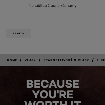
Nenašli sa žiadne záznamy
ŠAMPÓN
/
/
/
HOME
VLASY
STAROSTLIVOSŤ O VLASY
ELS
BECAUSE
YOU'RE
WORTH IT