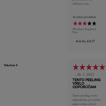
All2test.com
Kvalita produktu
#Product Supplied
Free
NAHLÁSIŤ
Nikoleta F.
- 26. 1. 2025
TENTO PEELING
VRELO
ODPORÚČAM
Tento peeling vrelo
odporúčam, ja osobne
mám veľmi citlivú