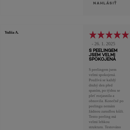
NAHLÁSIŤ
Yuliia A.
- 26. 1. 2025
S PEELINGEM
JSEM VELMI
SPOKOJENÁ
S peelingem jsem
velmi spokojená.
Používá se každý
druhý den před
spaním, po týdnu se
pleť rozjasnila a
obnovila. Konečně po
peelingu nemám
žádnou zarudlou kůži.
Tento peeling má
velmi lehkou
strukturu. Testováno