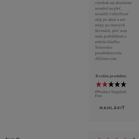
výrobok mi absolutne
nesadol na pleť,
neznížil viditeľnosť
stôp po akné a ani
stopy po tmavých
škvrnách, pleť som
mala podráždenú a
nebola hladšia.
Testováno
prostřednictvím
All2test.com
Kvalita produktu
#Product Supplied
Free
NAHLÁSIŤ