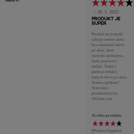
Aneta O.
- 26. 1. 2025
PRODUKT JE
SUPER
Produkt mi pomohl
zahojit cerstve akne,
bez zanechani skrvn
po akne. Jsem
opravdu spokojena,
budu pouzivat i
nadale. Vidim i
patrnou redukci
starych skrvn po akne.
Snadna aplikace!
Testováno
prostřednictvím
All2test.com
Kvalita produktu
#Product Supplied