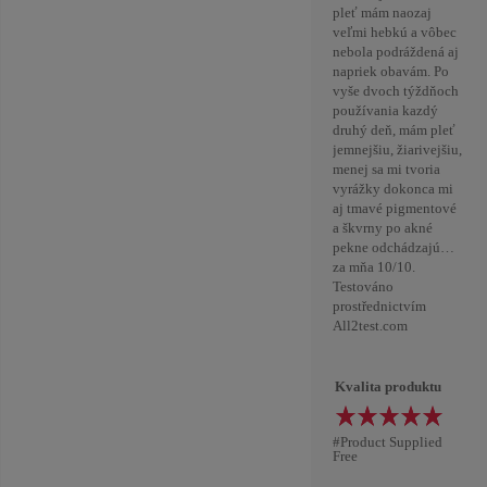
pleť mám naozaj
veľmi hebkú a vôbec
nebola podráždená aj
napriek obavám. Po
vyše dvoch týždňoch
používania kazdý
druhý deň, mám pleť
jemnejšiu, žiarivejšiu,
menej sa mi tvoria
vyrážky dokonca mi
aj tmavé pigmentové
a škvrny po akné
pekne odchádzajú…
za mňa 10/10.
Testováno
prostřednictvím
All2test.com
Kvalita produktu
#Product Supplied
Free