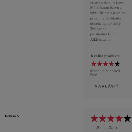
černých skvrn a jizev.
Má krásnou barvu a
vůni. Na pleti je velmi
příjemný. Aplikátor
docela nepraktický.
Testováno
prostřednictvím
All2test.com
Kvalita produktu
#Product Supplied
Free
NAHLÁSIŤ
Denisa Š.
- 26. 1. 2025