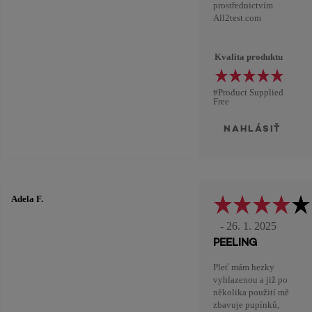
prostřednictvím
All2test.com
Kvalita produktu
#Product Supplied
Free
NAHLÁSIŤ
Adela F.
- 26. 1. 2025
PEELING
Pleť mám hezky
vyhlazenou a již po
několika použití mě
zbavuje pupínků,