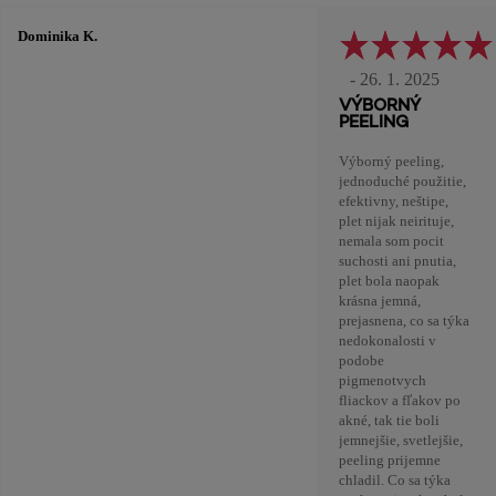
Dominika K.
- 26. 1. 2025
VÝBORNÝ
PEELING
Výborný peeling,
jednoduché použitie,
efektivny, neštipe,
plet nijak neirituje,
nemala som pocit
suchosti ani pnutia,
plet bola naopak
krásna jemná,
prejasnena, co sa týka
nedokonalosti v
podobe
pigmenotvych
fliackov a fľakov po
akné, tak tie boli
jemnejšie, svetlejšie,
peeling prijemne
chladil. Co sa týka