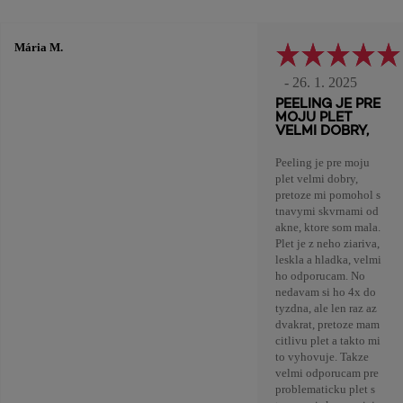
Mária M.
- 26. 1. 2025
PEELING JE PRE
MOJU PLET
VELMI DOBRY,
Peeling je pre moju
plet velmi dobry,
pretoze mi pomohol s
tnavymi skvrnami od
akne, ktore som mala.
Plet je z neho ziariva,
leskla a hladka, velmi
ho odporucam. No
nedavam si ho 4x do
tyzdna, ale len raz az
dvakrat, pretoze mam
citlivu plet a takto mi
to vyhovuje. Takze
velmi odporucam pre
problematicku plet s