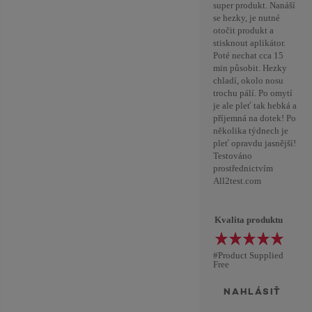
super produkt. Nanáší
se hezky, je nutné
otočit produkt a
stisknout aplikátor.
Poté nechat cca 15
min působit. Hezky
chladí, okolo nosu
trochu pálí. Po omytí
je ale pleť tak hebká a
příjemná na dotek! Po
několika týdnech je
pleť opravdu jasnější!
Testováno
prostřednictvím
All2test.com
Kvalita produktu
#Product Supplied
Free
NAHLÁSIŤ