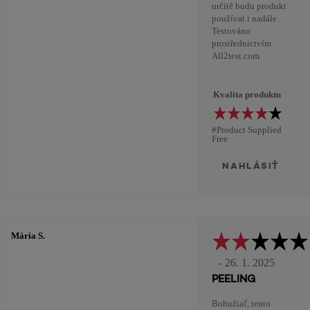
určitě budu produkt
používat i nadále
Testováno
prostřednictvím
All2test.com
Kvalita produktu
#Product Supplied
Free
NAHLÁSIŤ
Mária S.
- 26. 1. 2025
PEELING
Bohužiaľ, tento