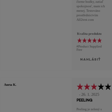
čierne bodky, zatiaľ
spokojnosť, mam ich
menej. Testováno
prostřednictvím
All2test.com
Kvalita produktu
#Product Supplied
Free
NAHLÁSIŤ
Aneta K.
- 26. 1. 2025
PEELING
Peeling je zelený s