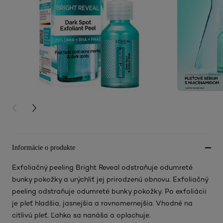
PREVIOUS CARD
NEXT CARD
Informácie o produkte
Exfoliačný peeling Bright Reveal odstraňuje odumreté
bunky pokožky a urýchliť jej prirodzenú obnovu. Exfoliačný
peeling odstraňuje odumreté bunky pokožky. Po exfoliácii
je pleť hladšia, jasnejšia a rovnomernejšia. Vhodné na
citlivú pleť. Ľahko sa nanáša a oplachuje.