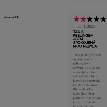
Zuzana Ch.
- 26. 1. 2025
TAK S
PEELINGEM
JSEM
SPOKOJENÁ
MOC NEBYLA
Tak s peelingem jsem
spokojená moc
nebyla, fleky
zesvětlaly ale jakoby
se rozplizly takže
světlejší ale větší a
hlavně po používání.
Dělala se mi hrozná
lišej a hlavně to
takovým stylem
pálilo že 15 min bylo
utrpení Testováno
prostřednictvím