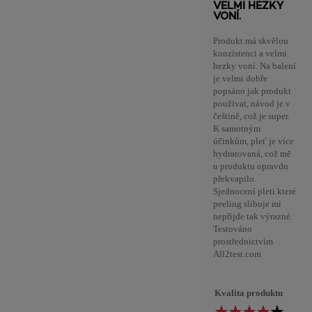
VELMI HEZKY
VONÍ.
Produkt má skvělou
konzistenci a velmi
hezky voní. Na balení
je velmi dobře
popsáno jak produkt
používat, návod je v
češtině, což je super.
K samotným
účinkům, pleť je více
hydratovaná, což mě
u produktu opravdu
překvapilo.
Sjednocení pleti které
peeling slibuje mi
nepřijde tak výrazné.
Testováno
prostřednictvím
All2test.com
Kvalita produktu