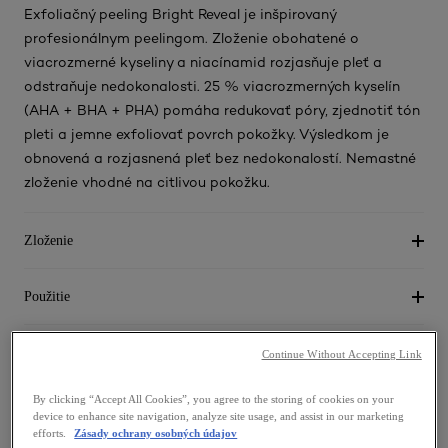
Exfoliačný peeling Bright Reveal je inšpirovaný
profesionálnym peelingom. Zloženie obohatené o
viacrozmerné kyseliny a niacínamid rozjasňuje pleť a
odstraňuje nedokonalosti. 25 % viacrozmerných kyselín
(AHA + BHA + PHA) pomáha redukovať póry, zjednotiť tón
pleti a jemne exfoliovať povrch pokožky. Výsledkom je
obnovená a rozjasnená pleť bez nedokonalostí. Nemastné
zloženie vhodné na citlivou pokožku.
Zloženie
Použitie
Bezpečnosť
Continue Without Accepting Link
By clicking “Accept All Cookies”, you agree to the storing of cookies on your
EcoBeautyScore
device to enhance site navigation, analyze site usage, and assist in our marketing
efforts.
Zásady ochrany osobných údajov