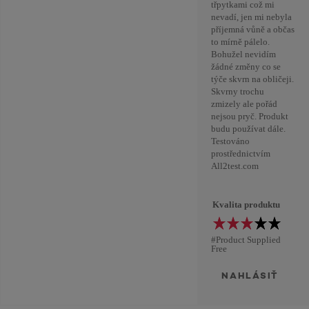
třpytkami což mi
nevadí, jen mi nebyla
příjemná vůně a občas
to mírně pálelo.
Bohužel nevidím
žádné změny co se
týče skvrn na obličeji.
Skvrny trochu
zmizely ale pořád
nejsou pryč. Produkt
budu používat dále.
Testováno
prostřednictvím
All2test.com
Kvalita produktu
#Product Supplied
Free
NAHLÁSIŤ