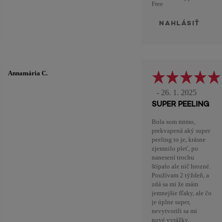
Free
NAHLÁSIŤ
Annamária C.
- 26. 1. 2025
SUPER PEELING
Bola som mimo,
prekvapená aký super
peeling to je, krásne
zjemnilo pleť, po
nanesení trochu
štípalo ale nič hrozné.
Používam 2 týždeň, a
zdá sa mi že mám
jemnejšie fľaky, ale čo
je úplne super,
nevytvorili sa mi
nové vyrážky.