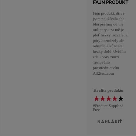
FAJN PRODUKT
Fajn produkt, dříve
jsem používala aha
bha peeling od the
ordinary a za mě je
pleť hezky rozzářená,
póry nezmizely ale
odumřelá kůže šla
hezky dolů. Uvidím
zda i póry zmizí
Testováno
prostřednictvím
All2test.com
Kvalita produktu
#Product Supplied
Free
NAHLÁSIŤ