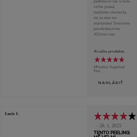
parfemacie tak ta bola
veľmi jemná,
malilinko chemicka
ale za mna nic
nepríjemné Testováno
prostřednictvím
All2test.com
Kvalita produktu
#Product Supplied
Free
NAHLÁSIŤ
Lucie J.
- 26. 1. 2025
TENTO PEELING