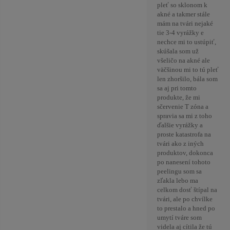
pleť so sklonom k
akné a takmer stále
mám na tvári nejaké
tie 3-4 vyrážky e
nechce mi to ustúpiť,
skúšala som už
všeličo na akné ale
väčšinou mi to tú pleť
len zhoršilo, bála som
sa aj pri tomto
produkte, že mi
sčervenie T zóna a
spravia sa mi z toho
ďalšie vyrážky a
proste katastrofa na
tvári ako z iných
produktov, dokonca
po nanesení tohoto
peelingu som sa
zľakla lebo ma
celkom dosť štípal na
tvári, ale po chvílke
to prestalo a hned po
umytí tváre som
videla aj cítila že tú