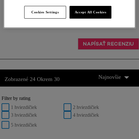
Cookies Settings
Accept All Cookies
KÚPIŤ ONLINE
NAPÍSAŤ RECENZIU
Najnovšie
Zobrazené 24 Okrem 30
Filter by rating
1 hviezdičiek
2 hviezdičiek
3 hviezdičiek
4 hviezdičiek
5 hviezdičiek