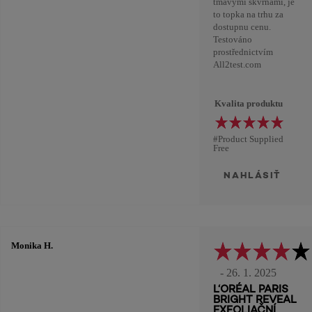
tmavymi skvrnami, je
to topka na trhu za
dostupnu cenu.
Testováno
prostřednictvím
All2test.com
Kvalita produktu
#Product Supplied
Free
NAHLÁSIŤ
Monika H.
- 26. 1. 2025
L‘ORÉAL PARIS
BRIGHT REVEAL
EXFOLIAČNÍ