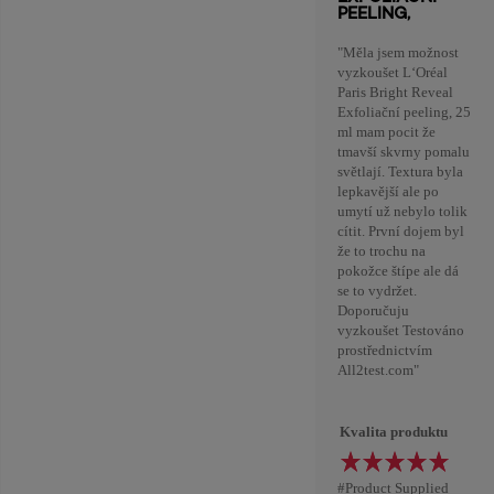
PEELING,
"Měla jsem možnost
vyzkoušet L‘Oréal
Paris Bright Reveal
Exfoliační peeling, 25
ml mam pocit že
tmavší skvrny pomalu
světlají. Textura byla
lepkavější ale po
umytí už nebylo tolik
cítit. První dojem byl
že to trochu na
pokožce štípe ale dá
se to vydržet.
Doporučuju
vyzkoušet Testováno
prostřednictvím
All2test.com"
Kvalita produktu
#Product Supplied