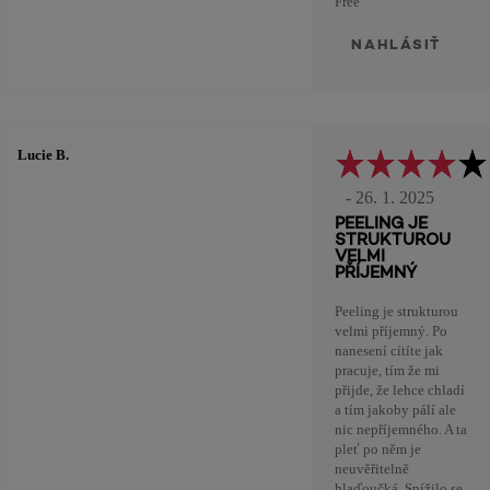
Free
NAHLÁSIŤ
Lucie B.
- 26. 1. 2025
PEELING JE
STRUKTUROU
VELMI
PŘÍJEMNÝ
Peeling je strukturou
velmi příjemný. Po
nanesení cítíte jak
pracuje, tím že mi
přijde, že lehce chladí
a tím jakoby pálí ale
nic nepříjemného. A ta
pleť po něm je
neuvěřitelně
hlaďoučká. Snížilo se