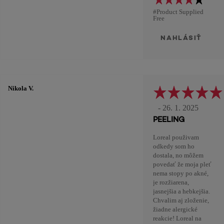
#Product Supplied
Free
NAHLÁSIŤ
Nikola V.
- 26. 1. 2025
PEELING
Loreal použivam
odkedy som ho
dostala, no môžem
povedať že moja pleť
nema stopy po akné,
je rozžiarena,
jasnejšia a hebkejšia.
Chvalim aj zloženie,
žiadne alergické
reakcie! Loreal na