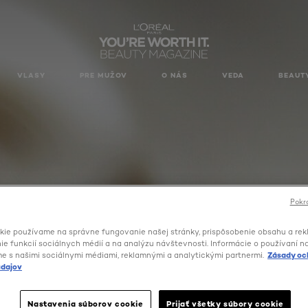
VLASY
PRE MUŽOV
O NÁS
VEDA
BEAUT
Pokra
kie používame na správne fungovanie našej stránky, prispôsobenie obsahu a rek
e funkcií sociálnych médií a na analýzu návštevnosti. Informácie o používaní n
me s našimi sociálnymi médiami, reklamnými a analytickými partnermi.
Zásady oc
dajov
Nastavenia súborov cookie
Prijať všetky súbory cookie