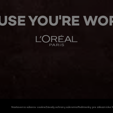
USE YOU'RE WOR
Nastavenia súborov cookie
Zásady ochrany súkromia
Podmienky pre zákaznícke h