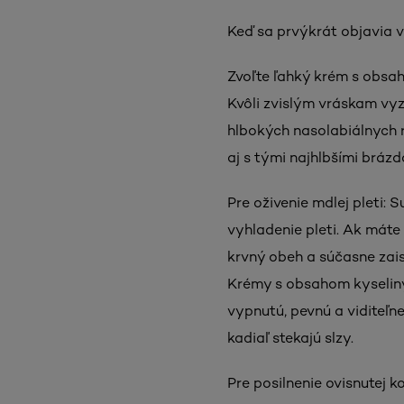
Keď sa prvýkrát objavia v
Zvoľte ľahký krém s obsah
Kvôli zvislým vráskam vy
hlbokých nasolabiálnych rý
aj s tými najhlbšími bráz
Pre oživenie mdlej pleti: 
vyhladenie pleti. Ak máte
krvný obeh a súčasne zais
Krémy s obsahom kyseliny
vypnutú, pevnú a viditeľn
kadiaľ stekajú slzy.
Pre posilnenie ovisnutej k