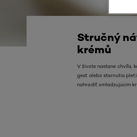
Stručný ná
krémů
V živote nastane chvíľa,
gest alebo starnutia ple
nahradiť omladzujúcim k