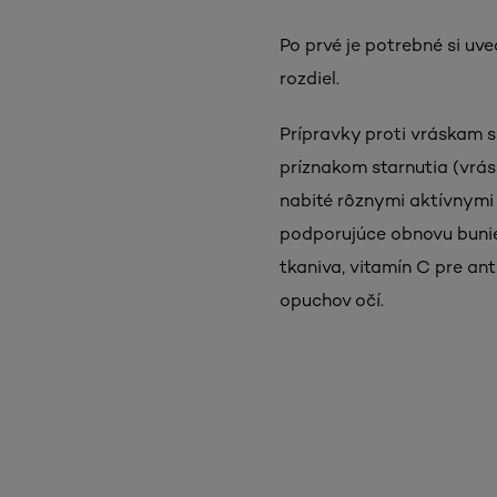
Po prvé je potrebné si uv
rozdiel.
Prípravky proti vráskam s
príznakom starnutia (vrásk
nabité rôznymi aktívnymi 
podporujúce obnovu buniek
tkaniva, vitamín C pre an
opuchov očí.