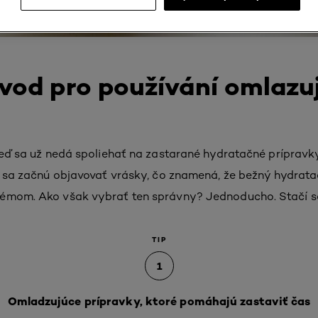
vod pro používání omlazuj
 keď sa už nedá spoliehať na zastarané hydratačné príprav
ti sa začnú objavovať vrásky, čo znamená, že bežný hydrat
rémom. Ako však vybrať ten správny? Jednoducho. Stačí s
TIP
1
Omladzujúce prípravky, ktoré pomáhajú zastaviť čas