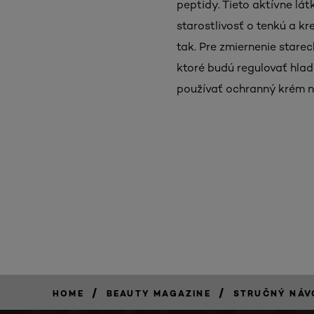
peptidy. Tieto aktívne lá
starostlivosť o tenkú a k
tak. Pre zmiernenie starec
ktoré budú regulovať hlad
používať ochranný krém n
/
/
HOME
BEAUTY MAGAZINE
STRUČNÝ NÁV