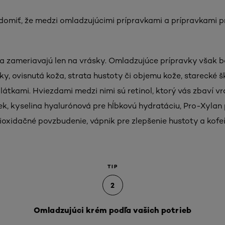
edomiť, že medzi omladzujúcimi prípravkami a prípravkami 
a zameriavajú len na vrásky. Omladzujúce prípravky však b
y, ovisnutá koža, strata hustoty či objemu kože, starecké šk
látkami. Hviezdami medzi nimi sú retinol, ktorý vás zbaví v
, kyselina hyalurónová pre hĺbkovú hydratáciu, Pro-Xylan 
tioxidačné povzbudenie, vápnik pre zlepšenie hustoty a kofe
TIP
2
Omladzujúci krém podľa vašich potrieb