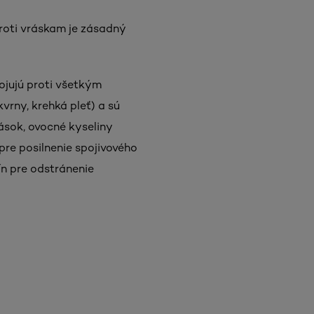
proti vráskam je zásadný
ojujú proti všetkým
vrny, krehká pleť) a sú
rások, ovocné kyseliny
pre posilnenie spojivového
ín pre odstránenie