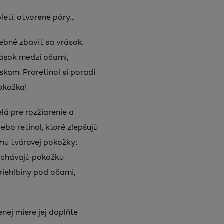
ti, otvorené póry...
rebné zbaviť sa vrások:
rások medzi očami,
skam. Proretinol si poradí
okožka!
lá pre rozžiarenie a
bo retinol, ktoré zlepšujú
mu tvárovej pokožky:
echávajú pokožku
riehlbiny pod očami,
enej miere jej doplňte