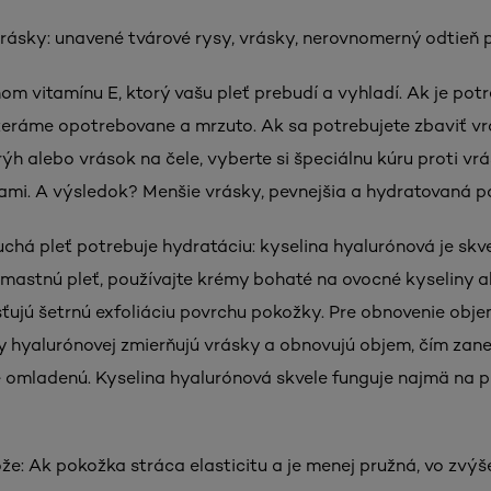
rásky: unavené tvárové rysy, vrásky, nerovnomerný odtieň ple
om vitamínu E, ktorý vašu pleť prebudí a vyhladí. Ak je pot
zeráme opotrebovane a mrzuto. Ak sa potrebujete zbaviť v
h alebo vrások na čele, vyberte si špeciálnu kúru proti vrá
dami. A výsledok? Menšie vrásky, pevnejšia a hydratovaná p
Suchá pleť potrebuje hydratáciu: kyselina hyalurónová je skve
 mastnú pleť, používajte krémy bohaté na ovocné kyseliny ale
ťujú šetrnú exfoliáciu povrchu pokožky. Pre obnovenie obje
 hyalurónovej zmierňujú vrásky a obnovujú objem, čím zan
e omladenú. Kyselina hyalurónová skvele funguje najmä na p
ože: Ak pokožka stráca elasticitu a je menej pružná, vo zvýš