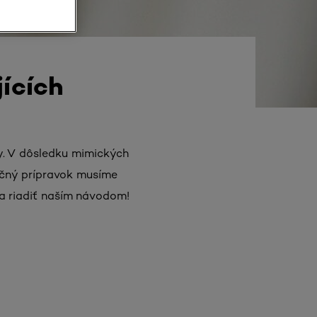
ících
ky. V dôsledku mimických
ačný prípravok musíme
a riadiť naším návodom!