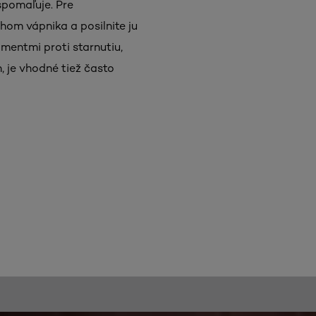
spomaľuje. Pre
hom vápnika a posilnite ju
gmentmi proti starnutiu,
, je vhodné tiež často