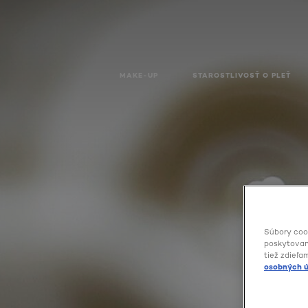
MAKE-UP
STAROSTLIVOSŤ O PLEŤ
Súbory coo
poskytovani
tiež zdieľa
osobných ú