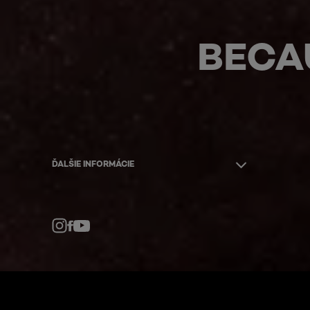
BECA
ĎALŠIE INFORMÁCIE
Facebook
YouTube
Instagram