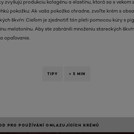
tky zvyšujú produkciu kolagénu a elastínu, ktorá sa s vekom 
rehkú pokožku: Ak vaša pokožka chradne, zvoľte krém s obsa
kých škvŕn: Cieľom je zjednotiť tón pleti pomocou kúry s pi
inu melatonínu. Aby ste zabránili množeniu stareckých škvŕn
a opaľovanie.
TIPY
< 5 MIN
OD PRO POUŽÍVÁNÍ OMLAZUJÍCÍCH KRÉMŮ