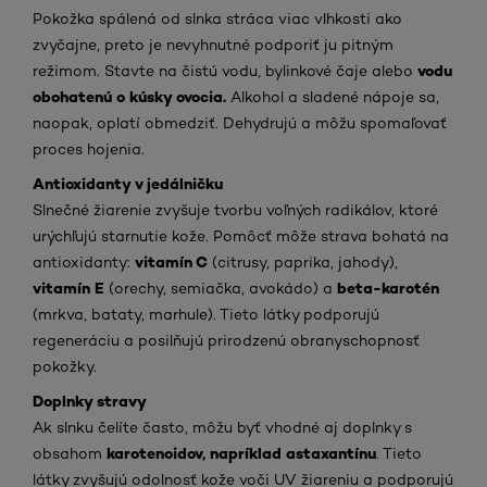
Pokožka spálená od slnka stráca viac vlhkosti ako
zvyčajne, preto je nevyhnutné podporiť ju pitným
vodu
režimom. Stavte na čistú vodu, bylinkové čaje alebo
obohatenú o kúsky ovocia.
Alkohol a sladené nápoje sa,
naopak, oplatí obmedziť. Dehydrujú a môžu spomaľovať
proces hojenia.
Antioxidanty v jedálničku
Slnečné žiarenie zvyšuje tvorbu voľných radikálov, ktoré
urýchľujú starnutie kože. Pomôcť môže strava bohatá na
vitamín C
antioxidanty:
(citrusy, paprika, jahody),
vitamín E
beta-karotén
(orechy, semiačka, avokádo) a
(mrkva, bataty, marhule). Tieto látky podporujú
regeneráciu a posilňujú prirodzenú obranyschopnosť
pokožky.
Doplnky stravy
Ak slnku čelíte často, môžu byť vhodné aj doplnky s
karotenoidov, napríklad astaxantínu
obsahom
. Tieto
látky zvyšujú odolnosť kože voči UV žiareniu a podporujú