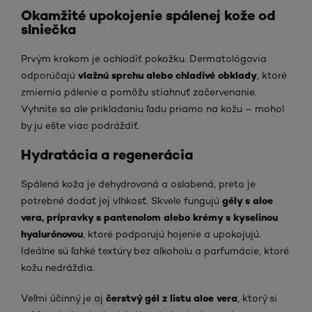
Okamžité upokojenie spálenej kože od
slniečka
Prvým krokom je ochladiť pokožku. Dermatológovia
vlažnú sprchu alebo chladivé obklady
odporúčajú
, ktoré
zmiernia pálenie a pomôžu stiahnuť začervenanie.
Vyhnite sa ale prikladaniu ľadu priamo na kožu – mohol
by ju ešte viac podráždiť.
Hydratácia a regenerácia
Spálená koža je dehydrovaná a oslabená, preto je
gély s aloe
potrebné dodať jej vlhkosť. Skvele fungujú
vera, prípravky s pantenolom alebo krémy s kyselinou
hyalurónovou
, ktoré podporujú hojenie a upokojujú.
Ideálne sú ľahké textúry bez alkoholu a parfumácie, ktoré
kožu nedráždia.
čerstvý gél z listu aloe vera
Veľmi účinný je aj
, ktorý si