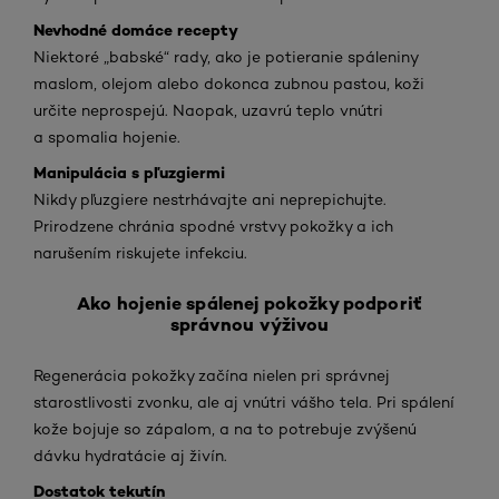
Nevhodné domáce recepty
Niektoré „babské“ rady, ako je potieranie spáleniny
maslom, olejom alebo dokonca zubnou pastou, koži
určite neprospejú. Naopak, uzavrú teplo vnútri
a spomalia hojenie.
Manipulácia s pľuzgiermi
Nikdy pľuzgiere nestrhávajte ani neprepichujte.
Prirodzene chránia spodné vrstvy pokožky a ich
narušením riskujete infekciu.
Ako hojenie spálenej pokožky podporiť
správnou výživou
Regenerácia pokožky začína nielen pri správnej
starostlivosti zvonku, ale aj vnútri vášho tela. Pri spálení
kože bojuje so zápalom, a na to potrebuje zvýšenú
dávku hydratácie aj živín.
Dostatok tekutín