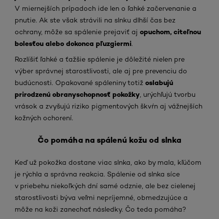
V miernejších prípadoch ide len o ľahké začervenanie a
pnutie. Ak ste však strávili na slnku dlhší čas bez
opuchom, citeľnou
ochrany, môže sa spálenie prejaviť aj
bolesťou alebo dokonca pľuzgiermi
.
Rozlíšiť ľahké a ťažšie spálenie je dôležité nielen pre
výber správnej starostlivosti, ale aj pre prevenciu do
oslabujú
budúcnosti. Opakované spáleniny totiž
prirodzenú obranyschopnosť pokožky
, urýchľujú tvorbu
vrások a zvyšujú riziko pigmentových škvŕn aj vážnejších
kožných ochorení.
Čo pomáha na spálenú kožu od slnka
Keď už pokožka dostane viac slnka, ako by mala, kľúčom
je rýchla a správna reakcia. Spálenie od slnka síce
v priebehu niekoľkých dní samé odznie, ale bez cielenej
starostlivosti býva veľmi nepríjemné, obmedzujúce a
môže na koži zanechať následky. Čo teda pomáha?