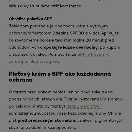
slnku a vy sa budete cítiť komfortne.
Chráňte pokožku SPF
Základom prevencie je opaľovací krém s vysokým
ochranným faktorom (ideálne SPF 30 a viac). Aplikujte
ho rovnomerne na celé telo minimálne 20 minút pred
opakujte každé dve hodiny
odchodom von a
, po kúpaní
alebo šport aj skôr. Pamätajte, že
SPF je kľúčom k
zdravej a mladistvej pleti
.
Pleťový krém s SPF ako každodenná
ochrana
Ochrana pred slnkom neplatí len na dovolenke alebo
počas horúcich letných dní. Tvár je vystavená UV žiareniu
po celý rok. Preto by mal byť
denný krém s SPF
samozrejmou súčasťou vašej každodennej rutiny. Chráni
pred predčasným starnutím
pleť
, vznikom pigmentových
škvŕn aj oslabením kožnej bariéry.