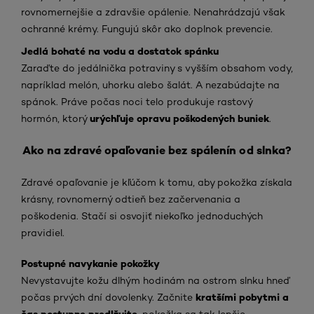
rovnomernejšie a zdravšie opálenie. Nenahrádzajú však
ochranné krémy. Fungujú skôr ako doplnok prevencie.
Jedlá bohaté na vodu a dostatok spánku
Zaraďte do jedálnička potraviny s vyšším obsahom vody,
napríklad melón, uhorku alebo šalát. A nezabúdajte na
spánok. Práve počas noci telo produkuje rastový
urýchľuje opravu poškodených buniek
hormón, ktorý
.
Ako na zdravé opaľovanie bez spálenín od slnka?
Zdravé opaľovanie je kľúčom k tomu, aby pokožka získala
krásny, rovnomerný odtieň bez začervenania a
poškodenia. Stačí si osvojiť niekoľko jednoduchých
pravidiel.
Postupné navykanie pokožky
Nevystavujte kožu dlhým hodinám na ostrom slnku hneď
kratšími pobytmi a
počas prvých dní dovolenky. Začnite
čas postupne predlžujte
, pokožka sa tak lepšie