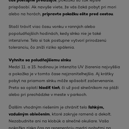
prispôsobí. Ak navyše viete, že vás čaká pobyt pri mori
pripravte pokožku ešte pred cestou
alebo na horách,
.
Stačí tráviť viac času vonku v ranných alebo
popoludňajších hodinách, kedy slnko nie je také
intenzívne. Telo si tak postupne vytvorí prirodzenú
toleranciu, čo zníži riziko spálenia.
Vyhnite sa poludňajšiemu slnku
Medzi 11. a 15. hodinou je intenzita UV žiarenia najvyššia
a pokožka je v tomto čase najzraniteľnejšia. Aj krátky
pobyt na priamom slnku môže spôsobiť začervenanie.
hladiť tieň
Preto sa oplatí
, či už pod slnečníkom na pláži
alebo pri prechádzke v meste v parkoch.
ľahkým,
Ďalším vhodným riešením je chrániť telo
vzdušným oblečením
, ktoré zakryje ramená a dekolt.
Nezabudnite ani na klobúk a slnečné okuliare. Vaša
pokožka získa čas na regeneráciu medzi pobytmi na