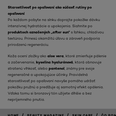
Starostlivosť po opaľovaní ako súčasť rutiny po
opaľovaní
Po každom pobyte na slnku doprajte pokožke dávku
intenzívnej hydratácie a upokojenia. Siahnite po
produktoch označených „after sun“
s ľahkou, chladivou
textúrou. Prinesú okamžitú úľavu a zároveň podporia
prirodzenú regeneráciu.
aloe vera
Koža ocení zložky ako
, ktoré zmierňuje pálenie
kyselina hyalurónová
a začervenanie,
, ktorá obnovuje
pantenol
stratenú vlhkosť, alebo
, známy pre svoje
regeneračné a upokojujúce účinky. Pravidelná
starostlivosť po opaľovaní navyše pomáha udržať
pokožku pružnú a predlžuje aj samotný efekt opálenia.
Vďaka tomu si bronzový tón užijete dlhšie a bez
nepríjemného pnutia.
/
/
/
HOME
BEAUTY MAGAZINE
SKIN CARE
ČO POM