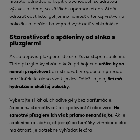
môžete jednoducho kúpiť v obchodoch so zdravou
výživou alebo aj vo väčších supermarketoch. Stačí
odrezať časť listu, gél jemne naniesť v tenkej vrstve na
pokožku a ideálne ho vopred vychladiť v chladničke.
Starostlivosť o spáleniny od slnka s
pľuzgiermi
Ak sa objavia pľuzgiere, ide už o ťažší stupeň spálenia.
určite by sa
Tieto pľuzgieriky chránia kožu pri hojení a
nemali prepichovať
ani strhávať. V opačnom prípade
šetrná
hrozí infekcia alebo vznik jaziev. Dôležitá je aj
hydratácia okolitej pokožky
.
Vyberajte si ľahké, chladivé gély bez parfumácie,
Na
špeciálnu starostlivosť po opaľovaní či aloe vera.
samotné pľuzgiere ich však priamo nenanášajte
. Ak je
spálenina rozsiahla, objavujú sa horúčky, zimnica alebo
malátnosť, je potrebné vyhľadať lekára.