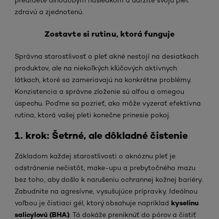
zdravú a zjednotenú.
Zostavte si rutinu, ktorá funguje
Správna starostlivosť o pleť akné nestojí na desiatkach
produktov, ale na niekoľkých kľúčových aktívnych
látkach, ktoré sa zameriavajú na konkrétne problémy.
Konzistencia a správne zloženie sú alfou a omegou
úspechu. Poďme sa pozrieť, ako môže vyzerať efektívna
rutina, ktorá vašej pleti konečne prinesie pokoj.
1. krok: Šetrné, ale dôkladné čistenie
Základom každej starostlivosti o aknóznu pleť je
odstránenie nečistôt, make-upu a prebytočného mazu
bez toho, aby došlo k narušeniu ochrannej kožnej bariéry.
Zabudnite na agresívne, vysušujúce prípravky. Ideálnou
kyselinu
voľbou je čistiaci gél, ktorý obsahuje napríklad
salicylovú (BHA)
. Tá dokáže preniknúť do pórov a čistiť