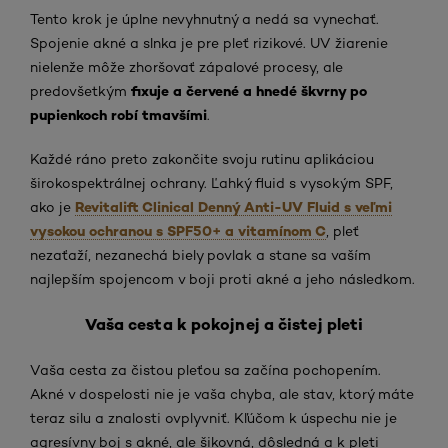
Tento krok je úplne nevyhnutný a nedá sa vynechať.
Spojenie akné a slnka je pre pleť rizikové. UV žiarenie
nielenže môže zhoršovať zápalové procesy, ale
fixuje a červené a hnedé škvrny po
predovšetkým
pupienkoch robí tmavšími
.
Každé ráno preto zakončite svoju rutinu aplikáciou
širokospektrálnej ochrany. Ľahký fluid s vysokým SPF,
Revitalift Clinical Denný Anti-UV Fluid s veľmi
ako je
vysokou ochranou s SPF50+ a vitamínom C
, pleť
nezaťaží, nezanechá biely povlak a stane sa vaším
najlepším spojencom v boji proti akné a jeho následkom.
Vaša cesta k pokojnej a čistej pleti
Vaša cesta za čistou pleťou sa začína pochopením.
Akné v dospelosti nie je vaša chyba, ale stav, ktorý máte
teraz silu a znalosti ovplyvniť. Kľúčom k úspechu nie je
agresívny boj s akné, ale šikovná, dôsledná a k pleti