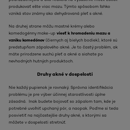
produkovať ešte viac mazu. Týmto spôsobom ľahko
vzniká stav známy ako dehydrovaná pleť s akné.
Na druhej strane môžu mastné krémy alebo
viesť k hromadeniu mazu a
komedogénny make-up
vzniku komedónov
(čiernych aj bielych bodiek), ktoré sú
predstupňom zápalového akné. Je to častý problém, ak
máte prirodzene suchú pleť a akné a siahate po
nevhodných hutných produktoch.
Druhy akné v dospelosti
Nie každý pupienok je rovnaký. Správna identifikácia
problému je pre výber účinnej starostlivosti úplne
zásadná. Inak budete bojovať so zápalom tam, kde je
potrebné uvoľniť upchaný pór, a naopak. Poďme si teda
posvietiť na najčastejšie druhy akné, s ktorými sa
môžete v dospelosti stretnúť.