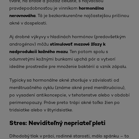
tváre, na brade a pozdĺž čeľuste, s najväčšou
hormonálna
pravdepodobnosťou je vinníkom
nerovnováha
. Tá je bezkonkurenčne najčastejšou príčinou
akné v dospelosti.
Aj drobné výkyvy v hladinách hormónov (predovšetkým
stimulovať mazové žľazy k
androgénov) môžu
nadprodukcii kožného mazu
. Ten potom spolu s
odumretými kožnými bunkami upchá pór a vytvorí
ideálne prostredie pre množenie baktérií a vznik zápalu.
Typicky sa hormonálne akné zhoršuje v závislosti od
menštruačného cyklu (známe akné pred menštruáciou),
po vysadení antikoncepcie, v tehotenstve alebo v období
perimenopauzy. Práve preto trápi akné toľko žien po
tridsiatke alebo v štyridsiatke.
Stres: Neviditeľný nepriateľ pleti
Dlhodobý tlak v práci, rodinné starosti, málo spánku – to