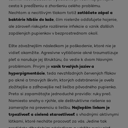
cesta k predĺženiu a zhoršeniu celého problému.
zatláčate zápal a
Nechtom a necitlivým tlakom totiž
baktérie hlbšie do kože
, čím nielenže odďaľujete hojenie,
ale zároveň riskujete rozšírenie infekcie a vznik ďalších
zapálených pupienkov v bezprostrednom okolí.
Ešte závažnejším následkom je poškodenie, ktoré nie je
vidieť okamžite. Agresívne vytláčanie akné traumatizuje
pleť a narušuje jej štruktúru, čo vedie k dvom hlavným
vznik trvalých jaziev a
problémom. Prvým je
hyperpigmentácie
, teda nevzhľadných červených fľakov
po akné a tmavých škvŕn, ktorých odstránenie je oveľa
zložitejšie a zdĺhavejšie než liečba pôvodného pupienka.
Preto si zapamätajte jednoduché pravidlo: ruky preč.
Namiesto snahy o rýchle, ale deštruktívne riešenie sa
Najlepším liekom je
zamerajte na prevenciu a liečbu.
trpezlivosť a cielená starostlivosť
s vhodnými aktívnymi
látkami, ktoré necháte pracovať za vás. Jedine tak
predídete dlhodobým následkom a udržíte svoju pleť