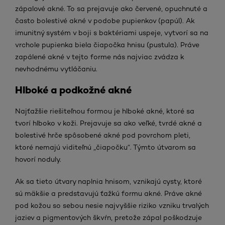
zápalové akné. To sa prejavuje ako červené, opuchnuté a
často bolestivé akné v podobe pupienkov (papúl). Ak
imunitný systém v boji s baktériami uspeje, vytvorí sa na
vrchole pupienka biela čiapočka hnisu (pustula). Práve
zapálené akné v tejto forme nás najviac zvádza k
nevhodnému vytláčaniu.
Hlboké a podkožné akné
Najťažšie riešiteľnou formou je hlboké akné, ktoré sa
tvorí hlboko v koži. Prejavuje sa ako veľké, tvrdé akné a
bolestivé hrče spôsobené akné pod povrchom pleti,
ktoré nemajú viditeľnú „čiapočku“. Týmto útvarom sa
hovorí noduly.
Ak sa tieto útvary naplnia hnisom, vznikajú cysty, ktoré
sú mäkšie a predstavujú ťažkú formu akné. Práve akné
pod kožou so sebou nesie najvyššie riziko vzniku trvalých
jaziev a pigmentových škvŕn, pretože zápal poškodzuje