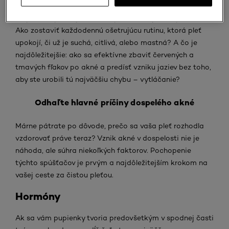
rozdiel medzi hlbokým podkožným akné a drobnou
krupicou a prečo je dôležité poznať svojho „nepriateľa“?
Ako zostaviť každodennú ošetrujúcu rutinu, ktorá pleť
upokojí, či už je suchá, citlivá, alebo mastná? A čo je
najdôležitejšie: ako sa efektívne zbaviť červených a
tmavých fľakov po akné a predísť vzniku jaziev bez toho,
aby ste urobili tú najväčšiu chybu – vytláčanie?
Odhaľte hlavné príčiny dospelého akné
Márne pátrate po dôvode, prečo sa vaša pleť rozhodla
vzdorovať práve teraz? Vznik akné v dospelosti nie je
náhoda, ale súhra niekoľkých faktorov. Pochopenie
týchto spúšťačov je prvým a najdôležitejším krokom na
vašej ceste za čistou pleťou.
Hormóny
Ak sa vám pupienky tvoria predovšetkým v spodnej časti