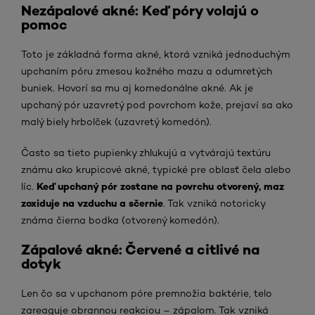
Nezápalové akné: Keď póry volajú o
pomoc
Toto je základná forma akné, ktorá vzniká jednoduchým
upchaním póru zmesou kožného mazu a odumretých
buniek. Hovorí sa mu aj komedonálne akné. Ak je
upchaný pór uzavretý pod povrchom kože, prejaví sa ako
malý biely hrbolček (uzavretý komedón).
Často sa tieto pupienky zhlukujú a vytvárajú textúru
známu ako krupicové akné, typické pre oblasť čela alebo
Keď upchaný pór zostane na povrchu otvorený, maz
líc.
zoxiduje na vzduchu a sčernie
. Tak vzniká notoricky
známa čierna bodka (otvorený komedón).
Zápalové akné: Červené a citlivé na
dotyk
Len čo sa v upchanom póre premnožia baktérie, telo
zareaguje obrannou reakciou – zápalom. Tak vzniká