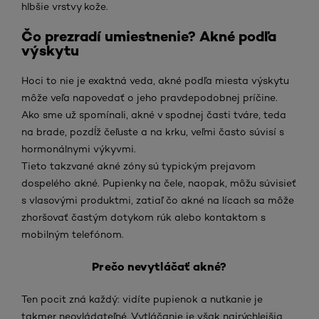
hlbšie vrstvy kože.
Čo prezradí umiestnenie? Akné podľa
výskytu
Hoci to nie je exaktná veda, akné podľa miesta výskytu
môže veľa napovedať o jeho pravdepodobnej príčine.
Ako sme už spomínali, akné v spodnej časti tváre, teda
na brade, pozdĺž čeľuste a na krku, veľmi často súvisí s
hormonálnymi výkyvmi.
Tieto takzvané akné zóny sú typickým prejavom
dospelého akné. Pupienky na čele, naopak, môžu súvisieť
s vlasovými produktmi, zatiaľ čo akné na lícach sa môže
zhoršovať častým dotykom rúk alebo kontaktom s
mobilným telefónom.
Prečo nevytláčať akné?
Ten pocit zná každý: vidíte pupienok a nutkanie je
takmer neovládateľné. Vytláčanie je však najrýchlejšia