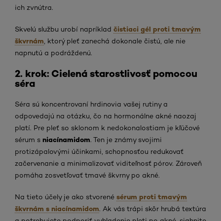
ich zvnútra.
čistiaci gél proti tmavým
Skvelú službu urobí napríklad
škvrnám
, ktorý pleť zanechá dokonale čistú, ale nie
napnutú a podráždenú.
2. krok: Cielená starostlivosť pomocou
séra
Séra sú koncentrovaní hrdinovia vašej rutiny a
odpovedajú na otázku, čo na hormonálne akné naozaj
platí. Pre pleť so sklonom k nedokonalostiam je kľúčové
niacínamidom
sérum s
. Ten je známy svojimi
protizápalovými účinkami, schopnosťou redukovať
začervenanie a minimalizovať viditeľnosť pórov. Zároveň
pomáha zosvetľovať tmavé škvrny po akné.
sérum proti tmavým
Na tieto účely je ako stvorené
škvrnám s niacínamidom
. Ak vás trápi skôr hrubá textúra
a potrebujete podporiť vyhladenie pleti po akné, siahnite