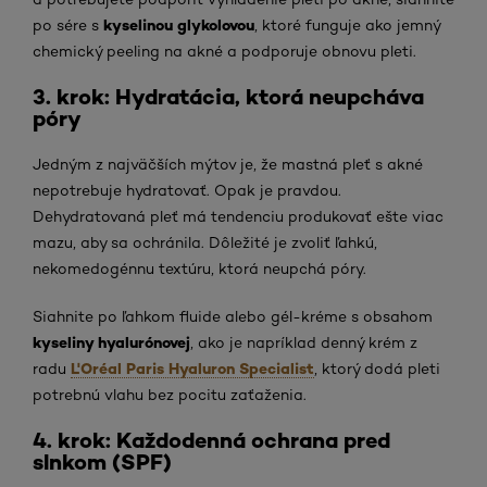
kyselinou glykolovou
po sére s
, ktoré funguje ako jemný
chemický peeling na akné a podporuje obnovu pleti.
3. krok: Hydratácia, ktorá neupcháva
póry
Jedným z najväčších mýtov je, že mastná pleť s akné
nepotrebuje hydratovať. Opak je pravdou.
Dehydratovaná pleť má tendenciu produkovať ešte viac
mazu, aby sa ochránila. Dôležité je zvoliť ľahkú,
nekomedogénnu textúru, ktorá neupchá póry.
Siahnite po ľahkom fluide alebo gél-kréme s obsahom
kyseliny hyalurónovej
, ako je napríklad denný krém z
L'Oréal Paris Hyaluron Specialist
radu
, ktorý dodá pleti
potrebnú vlahu bez pocitu zaťaženia.
4. krok: Každodenná ochrana pred
slnkom (SPF)