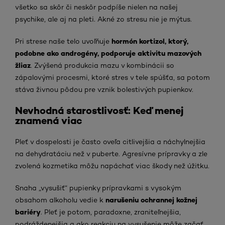
všetko sa skôr či neskôr podpíše nielen na našej
psychike, ale aj na pleti. Akné zo stresu nie je mýtus.
hormón kortizol, ktorý,
Pri strese naše telo uvoľňuje
podobne ako androgény, podporuje aktivitu mazových
žliaz
. Zvýšená produkcia mazu v kombinácii so
zápalovými procesmi, ktoré stres v tele spúšťa, sa potom
stáva živnou pôdou pre vznik bolestivých pupienkov.
Nevhodná starostlivosť: Keď menej
znamená viac
Pleť v dospelosti je často oveľa citlivejšia a náchylnejšia
na dehydratáciu než v puberte. Agresívne prípravky a zle
zvolená kozmetika môžu napáchať viac škody než úžitku.
Snaha „vysušiť“ pupienky prípravkami s vysokým
narušeniu ochrannej kožnej
obsahom alkoholu vedie k
bariéry
. Pleť je potom, paradoxne, zraniteľnejšia,
podráždenejšia a ako reakciu na vysušenie môže začať