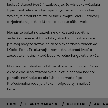
láskavá starostlivosť. Nezabúdajte, že výsledky vyžadujú
trpezlivosť, ale s každým správnym krokom a vhodne
zvoleným produktom ste bližšie k svojmu cieľu – zdravej
a zjednotenej pleti, v ktorej sa budete cítiť skvele.
Nemusíte čakať na zázrak na akné, stačí staviť na
vedecky overené aktívne látky. Všetko, čo potrebujete
pre svoj nový začiatok, nájdete v expertných radoch od
L'Oréal Paris. Preskúmajte kompletnú starostlivosť a
zostavte si rutinu, ktorá bude konečne fungovať pre vás.
Na záver je dôležité dodať, že ak vás trápi naozaj ťažké
akné alebo si so stavom svojej pleti dlhodobo neviete
poradiť, neváhajte sa obrátiť na dermatológa.
Profesionálna rada je v takom prípade tým najlepším
krokom.
/
/
/
HOME
BEAUTY MAGAZINE
SKIN CARE
AKO NA