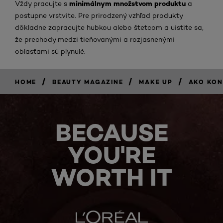
minimálnym množstvom produktu
Vždy pracujte s
a
postupne vrstvite. Pre prirodzený vzhľad produkty
dôkladne zapracujte hubkou alebo štetcom a uistite sa,
že prechody medzi tieňovanými a rozjasnenými
oblasťami sú plynulé.
/
/
/
HOME
BEAUTY MAGAZINE
MAKE UP
AKO KON
BECAUSE
YOU'RE
WORTH IT