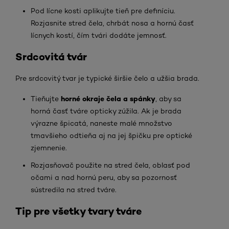
Pod lícne kosti aplikujte tieň pre definíciu.
Rozjasnite stred čela, chrbát nosa a hornú časť
lícnych kostí, čím tvári dodáte jemnosť.
Srdcovitá tvár
Pre srdcovitý tvar je typické širšie čelo a užšia brada.
horné okraje čela a spánky
Tieňujte
, aby sa
horná časť tváre opticky zúžila. Ak je brada
výrazne špicatá, naneste malé množstvo
tmavšieho odtieňa aj na jej špičku pre optické
zjemnenie.
Rozjasňovač použite na stred čela, oblasť pod
očami a nad hornú peru, aby sa pozornosť
sústredila na stred tváre.
Tip pre všetky tvary tváre