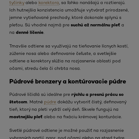
tyčinky
alebo
korektora
, sa ľahko nanášajú a roztierajú.
Ich hutnejšia konzistencia umožňuje vytvárať prirodzené,
jemne vytieňované prechody, ktoré dokonale splynú s
suchú až normálnu pleť
pleťou. Sú vhodné najmä pre
a
denné líčenie
na
.
Tmavšie odtiene sa využívajú na tieňovanie lícnych kostí,
zúženie nosa alebo definovanie čeľuste, a svetlejšie
odtiene a korektory slúžia na rozjasnenie oblasti pod
očami, stredu čela či chrbta nosa.
Púdrové bronzery a kontúrovacie púdre
rýchlu a presnú prácu so
Púdrové líčidlá sú ideálne pre
štetcom
. Matné
púdre
dokážu vytvoriť čistý, definovaný
tieň, ktorý na pleti vydrží celý deň. Skvele fungujú na
mastnejšiu pleť
alebo na fixáciu krémovej konturácie.
Svetlé púdrové odtiene je možné použiť na rozjasnenie
vybraných partií, napr. pod očami alebo na stred tváre,