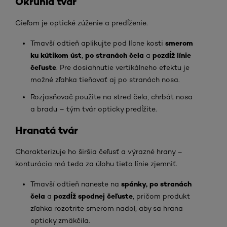
Okrúhla tvár
Cieľom je optické zúženie a predĺženie.
smerom
Tmavší odtieň aplikujte pod lícne kosti
ku kútikom úst
po
stranách čela
pozdĺž línie
,
a
čeľuste
. Pre dosiahnutie vertikálneho efektu je
možné zľahka tieňovať aj po stranách nosa.
Rozjasňovač použite na stred čela, chrbát nosa
a bradu – tým tvár opticky predĺžite.
Hranatá tvár
Charakterizuje ho širšia čeľusť a výrazné hrany –
konturácia má teda za úlohu tieto línie zjemniť.
spánky, po stranách
Tmavší odtieň naneste na
čela
pozdĺž spodnej čeľuste
a
, pričom produkt
zľahka rozotrite smerom nadol, aby sa hrana
opticky zmäkčila.