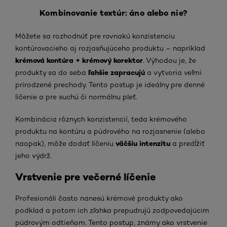
Kombinovanie textúr: áno alebo nie?
Môžete sa rozhodnúť pre rovnakú konzistenciu
kontúrovacieho aj rozjasňujúceho produktu – napríklad
krémová kontúra + krémový korektor
. Výhodou je, že
ľahšie zapracujú
produkty sa do seba
a vytvoria veľmi
prirodzené prechody. Tento postup je ideálny pre denné
líčenie a pre suchú či normálnu pleť.
Kombinácia rôznych konzistencií, teda krémového
produktu na kontúru a púdrového na rozjasnenie (alebo
väčšiu intenzitu
naopak), môže dodať líčeniu
a predĺžiť
jeho výdrž.
Vrstvenie pre večerné líčenie
Profesionáli často nanesú krémové produkty ako
podklad a potom ich zľahka prepudrujú zodpovedajúcim
púdrovým odtieňom. Tento postup, známy ako vrstvenie