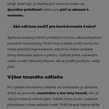
(angl. layering), je ideálny pre večerný make-up,
špeciálne príležitosti
pleť so sklonom k
alebo pre
masteniu
.
Aké odtiene zvoliť pre kontúrovanie tváre?
Správne zvolený odtieň je kľúčom k tomu, aby konturácia
pôsobila harmonicky. Príliš tmavý alebo príliš svetlý tón
môže pôsobiť neprirodzene, zatiaľ čo dobre zladené
farby dokonale splynú s pleťou. Odtieň preto vyberajte
nielen podľa intenzity líčenia, ale aj podľa podtónu vašej
pleti.
Výber tmavého odtieňa
Pri výbere tmavšieho odtieňa na tieňovanie je dôležité
maximálne o dva tóny tmavší
držať sa pravidla:
, ako je
váš prirodzený odtieň pleti. Vďaka tomu bude výsledok
prirodzený a línie nebudú tvrdé. Príliš tmavá farba môže