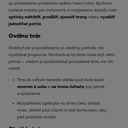
aj umiestnenie produktov vášmu tvaru tváre. Správne
zvolené miesta pre tieňovanie a rozjasnenie dokážu tvár
opticky zoštíhliť, predĺžiť, zjemniť hrany
vyvážiť
alebo
jednotlivé partie
.
Oválna tvár
Oválny tvar je považovaný za ideálny, pretože má
vyvážené proporcie. Konturácia by teda mala byť veľmi
jemná – cieľom je podčiarknuť prirodzené línie, nie ich
meniť.
Tmavší odtieň naneste zľahka pod lícne kosti
smerom k uchu
na hranu čeľuste
a
pre jemné
zvýraznenie.
Rozjasňovač aplikujte na stred čela, chrbát
nosa, oblasť pod očami a nad hornú peru, aby
pleť pôsobila sviežo.