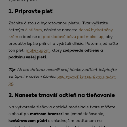
1. Pripravte pleť
Začnite čistou a hydratovanou pleťou. Tvár vyčistite
šetrným
čističom
, následne naneste
denný hydratačný
krém
a ideálne aj
podkladovú bázu pod make-up
, aby
produkty lepšie priľnuli a vydržali dlhšie. Potom zjednoťte
zodpovedá odtieňu
a
tón pleti
make-upom
, ktorý
podtónu vašej pleti
.
Tip
: Ak ste doteraz nenašli svoj ideálny odtieň, inšpirujte
sa tipmi v našom článku,
ako vybrať ten správny make-
up
.
2. Naneste tmavší odtieň na tieňovanie
Na vytvorenie tieňov a optické modelácie tváre môžete
matnom bronzeri
siahnuť po
na jemné tieňovanie,
kontúrovacom púdri
s chladnejším podtónom na