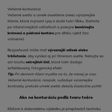
Večerná konturácia
Večerné svetlo a umelé osvetlenie znesú výraznejšie
líčenie, ktoré zvýrazní rysy a dodá tvári hĺbku. Siahnite
kombinujte
po intenzívnejších odtieňoch a pokojne
krémovú a púdrovú kontúru
pre dlhšiu výdrž (tzv.
vrstvenie).
výraznejší odlesk alebo
Rozjasňovač môže mať
trblietanie
, aby vynikol aj pri tlmenom svetle. Nebojte sa
ostrejších línií
ani trochu
, ktoré tvári dodajú
sofistikovaný, fotogenický efekt.
Tip:
Pri dennom líčení myslíte na to, že menej je viac.
Večerná konturácia, naopak, vyžaduje výraznejšie
kontrasty, pretože umelé svetlo detaily čiastočne pohltí.
Ako na konturáciu podľa tvaru tváre
Kľúčom k dokonalému výsledku je prispôsobiť techniku