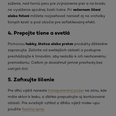
zúženie, nad hornú peru pre zvýraznenie pier a na bradu
večernom líčení
na vyváženie spodnej časti tváre. Pri
alebo fotení
môžete rozjasňovač naniesť aj na vrcholky
lícnych kostí a pod obočie pre sofistikovaný efekt.
4. Prepojte tiene a svetlá
hubky, štetca alebo prstov
Pomocou
produkty dôkladne
zapracujte. Začnite od svetlejších oblastí a postupne
prechádzajte k tmavším, aby nedošlo k ich nechcenému
premiešaniu. Cieľom je dosiahnuť jemné prechody bez
ostrých línií.
5. Zafixujte líčenie
Pre dlhú výdrž naneste
transparentný púder
na zónu, kde
máte sklon k lesku, a zľahka prepudrujte aj kontúrované
oblasti. Pre sviežejší vzhľad a dlhšiu výdrž make-upu
použite
fixačný sprej
.