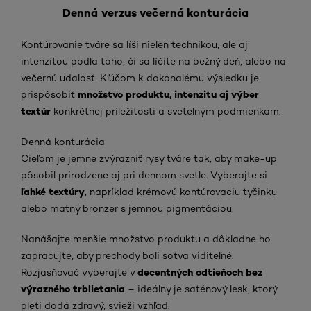
Denná verzus večerná konturácia
Kontúrovanie tváre sa líši nielen technikou, ale aj
intenzitou podľa toho, či sa líčite na bežný deň, alebo na
večernú udalosť. Kľúčom k dokonalému výsledku je
množstvo produktu, intenzitu aj výber
prispôsobiť
textúr
konkrétnej príležitosti a svetelným podmienkam.
Denná konturácia
Cieľom je jemne zvýrazniť rysy tváre tak, aby make-up
pôsobil prirodzene aj pri dennom svetle. Vyberajte si
ľahké textúry
, napríklad krémovú kontúrovaciu tyčinku
alebo matný bronzer s jemnou pigmentáciou.
Nanášajte menšie množstvo produktu a dôkladne ho
zapracujte, aby prechody boli sotva viditeľné.
decentných odtieňoch bez
Rozjasňovač vyberajte v
výrazného trblietania
– ideálny je saténový lesk, ktorý
pleti dodá zdravý, svieži vzhľad.