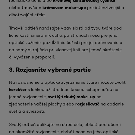
krémovej kontúrovacej tyčinke
realistické tiene a po
krémovom make-upe
alebo tmavšom
pre intenzívnejší a
dlhotrvajúci efekt.
Tmavší odtieň nanášajte v závislosti od typu tváre pod
lícne kosti smerom k uchu, po stranách nosa pre jeho
optické zúženie, pozdĺž línie čeľusti pre jej definovanie a
na horný okraj čela pri vlasovej línii pre jemné skrátenie
či vyváženie proporcií.
3. Rozjasnite vybrané partie
Na rozjasnenie a optické zvýraznenie tváre môžete zvoliť
korektor
s ľahkou až strednou krycou schopnosťou na
svetlý tekutý make-up
jemné rozjasnenie,
na
rozjasňovač
zjednotenie väčšej plochy alebo
na dodanie
svetla a sviežosti.
Svetlý odtieň aplikujte na stred čela, oblasť pod očami
na okamžité rozjasnenie, chrbát nosa na jeho optické