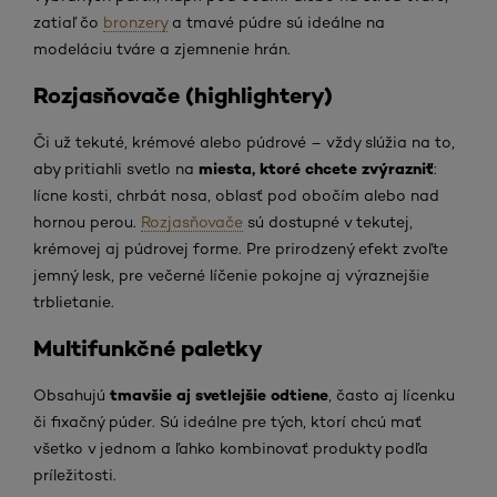
zatiaľ čo
bronzery
a tmavé púdre sú ideálne na
modeláciu tváre a zjemnenie hrán.
Rozjasňovače (highlightery)
Či už tekuté, krémové alebo púdrové – vždy slúžia na to,
miesta, ktoré chcete zvýrazniť
aby pritiahli svetlo na
:
lícne kosti, chrbát nosa, oblasť pod obočím alebo nad
hornou perou.
Rozjasňovače
sú dostupné v tekutej,
krémovej aj púdrovej forme. Pre prirodzený efekt zvoľte
jemný lesk, pre večerné líčenie pokojne aj výraznejšie
trblietanie.
Multifunkčné paletky
tmavšie aj svetlejšie odtiene
Obsahujú
, často aj lícenku
či fixačný púder. Sú ideálne pre tých, ktorí chcú mať
všetko v jednom a ľahko kombinovať produkty podľa
príležitosti.