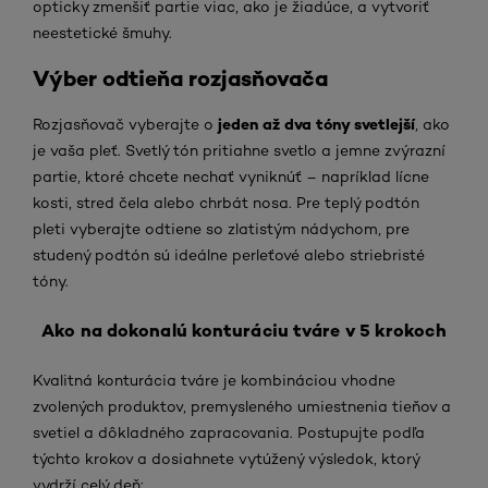
opticky zmenšiť partie viac, ako je žiadúce, a vytvoriť
neestetické šmuhy.
Výber odtieňa rozjasňovača
jeden až dva tóny svetlejší
Rozjasňovač vyberajte o
, ako
je vaša pleť. Svetlý tón pritiahne svetlo a jemne zvýrazní
partie, ktoré chcete nechať vyniknúť – napríklad lícne
kosti, stred čela alebo chrbát nosa. Pre teplý podtón
pleti vyberajte odtiene so zlatistým nádychom, pre
studený podtón sú ideálne perleťové alebo striebristé
tóny.
Ako na dokonalú konturáciu tváre v 5 krokoch
Kvalitná konturácia tváre je kombináciou vhodne
zvolených produktov, premysleného umiestnenia tieňov a
svetiel a dôkladného zapracovania. Postupujte podľa
týchto krokov a dosiahnete vytúžený výsledok, ktorý
vydrží celý deň: