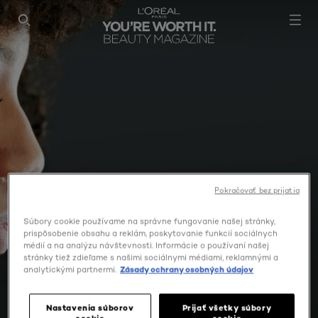
SEARCH THIS SITE
Pokračovať bez prijatia
Súbory cookie používame na správne fungovanie našej stránky,
prispôsobenie obsahu a reklám, poskytovanie funkcií sociálnych
médií a na analýzu návštevnosti. Informácie o používaní našej
stránky tiež zdieľame s našimi sociálnymi médiami, reklamnými a
analytickými partnermi.
Zásady ochrany osobných údajov
Nastavenia súborov
Prijať všetky súbory