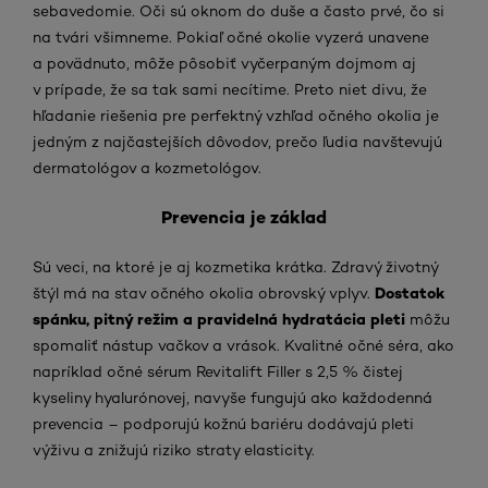
sebavedomie. Oči sú oknom do duše a často prvé, čo si
na tvári všimneme. Pokiaľ očné okolie vyzerá unavene
a povädnuto, môže pôsobiť vyčerpaným dojmom aj
v prípade, že sa tak sami necítime. Preto niet divu, že
hľadanie riešenia pre perfektný vzhľad očného okolia je
jedným z najčastejších dôvodov, prečo ľudia navštevujú
dermatológov a kozmetológov.
Prevencia je základ
Sú veci, na ktoré je aj kozmetika krátka. Zdravý životný
Dostatok
štýl má na stav očného okolia obrovský vplyv.
spánku, pitný režim a pravidelná hydratácia pleti
môžu
spomaliť nástup vačkov a vrások. Kvalitné očné séra, ako
napríklad očné sérum Revitalift Filler s 2,5 % čistej
kyseliny hyalurónovej, navyše fungujú ako každodenná
prevencia – podporujú kožnú bariéru dodávajú pleti
výživu a znižujú riziko straty elasticity.