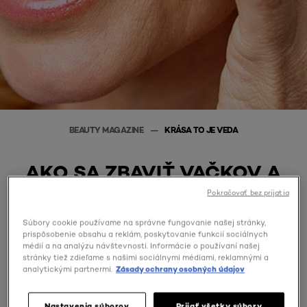
BEAUTY MAGAZINE
KRÁSA TO JE VEDA
AKO SA ZBAVIŤ VAČKOV A
KRUHOV POD OČAMI?
Pokračovať bez prijatia
STAROSTLIVOSŤ O OČNÉ
OKOLIE JE PORIADNA
Súbory cookie používame na správne fungovanie našej stránky,
VEDA
prispôsobenie obsahu a reklám, poskytovanie funkcií sociálnych
médií a na analýzu návštevnosti. Informácie o používaní našej
stránky tiež zdieľame s našimi sociálnymi médiami, reklamnými a
Jemné očné okolie je jednou
analytickými partnermi.
Zásady ochrany osobných údajov
z najcitlivejších oblastí tváre. Pleť je tu
Nastavenia súborov
Prijať všetky súbory