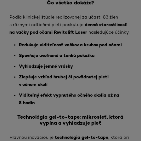
Čo všetko dokáže?
Podľa klinickej štúdie realizovanej za účasti 83 žien
denná starostlivosť
s rôznymi odtieňmi pleti poskytuje
na vačky pod očami Revitalift Laser
nasledujúce účinky:
Redukuje viditeľnosť vačkov a kruhov pod očami
Spevňuje uvoľnenú a tenkú pokožku
Vyhladzuje jemné vrásky
Zlepšuje vzhľad hrubej či povädnutej pleti
v očnom okolí
Viditeľný efekt vypnutého očného okolia až na
8 hodín
Technológia gel-to-tape: mikrosieť, ktorá
vypína a vyhladzuje pleť
technológia
gel-to-tape
Hlavnou inováciou je
, ktorá pri