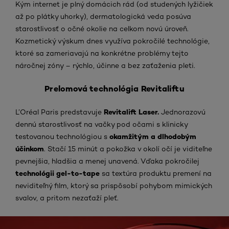
Kým internet je plný domácich rád (od studených lyžičiek
až po plátky uhorky), dermatologická veda posúva
starostlivosť o očné okolie na celkom novú úroveň.
Kozmetický výskum dnes využíva pokročilé technológie,
ktoré sa zameriavajú na konkrétne problémy tejto
náročnej zóny – rýchlo, účinne a bez zaťaženia pleti.
Prelomová technológia Revitaliftu
Revitalift Laser.
L’Oréal Paris predstavuje
Jednorazovú
dennú starostlivosť na vačky pod očami s klinicky
okamžitým a dlhodobým
testovanou technológiou s
účinkom
. Stačí 15 minút a pokožka v okolí očí je viditeľne
pevnejšia, hladšia a menej unavená. Vďaka pokročilej
technológii gel-to-tape
sa textúra produktu premení na
neviditeľný film, ktorý sa prispôsobí pohybom mimických
svalov, a pritom nezaťaží pleť.