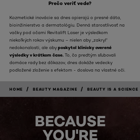
Prečo veriť vede?
Kozmetické inovácie sa dnes opierajú o presné dáta,
bioinžinierstvo a dermatológiu. Denná starostlivosť na
vačky pod očami Revitalift Laser je výsledkom
niekoľkých rokov výskumu – nielen aby „zakryl“
poskytol klinicky overené
nedokonalosti, ale aby
výsledky v krátkom čase.
To, čo predtým sľubovali
domáce rady bez dôkazov, dnes dokáže vedecky
podložené zloženie s efektom - doslova na vlastné oči.
/
/
HOME
BEAUTY MAGAZINE
BEAUTY IS A SCIENCE
BECAUSE
YOU'RE