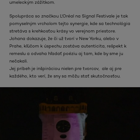
umeleckým zážitkom.
Spolupráca so značkou L'Oréal na Signal Festivale je tak
pomyselným vrcholom tejto synergie, kde sa technológia
stretáva s krehkosťou krásy vo verejnom priestore.
Johana dokazuje, že či už tvorí v New Yorku, alebo v
Prahe, kľúčom k úspechu zostáva autenticita, rešpekt k
remeslu a odvaha hľadať poéziu aj tam, kde by sme ju
nečakali.
Jej príbeh je inšpiráciou nielen pre tvorcov, ale aj pre
každého, kto verí, že sny sa môžu stať skutočnosťou.