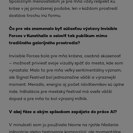
Spoločným menovateľom je pre mňa vždy rešpekt ku
kráse v jej prirodzenej podobe, len v každom prostredí
dostáva trochu inú formu.
Čo pre vás znamenalo byť súčasťou výstavy Invisible
Forces v Kunsthalle a osloviť tak publikum mimo
tradičného galerijného prostredia?
Invisible Forces bola pre mňa krásna, osobná skúsenosť
– možnosť priviesť svoje vizuály späť do mesta, kde som
vyrastala. Malo to pre mňa veľký sentimentálny význam,
ale Signal Festival bol jednoznačne väčší a výraznejší
moment. Meradlo, energia aj počet návštevníkov sú úplne
inde. Inštalácia pre mestský festival má oveľa väčší
dopad a pre mňa to bol výrazný míľnik.
V akej fáze a akým spôsobom zapájate do práce AI?
V minulosti som ju používala hlavne na rýchle hľadanie
inšpirácie alebo testovanie kompozícií, ale momentálne