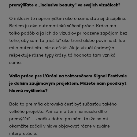
premýšľate o „inclusive beauty“ vo svojich vizuáloch?
O inkluzivite nepremýšľam ako o samostatnej disciplíne.
Beriem ju ako automatickú súčasť práce. Krása má
toľko podôb a ja ich do vizuálov prirodzene zapájam bez
toho, aby som to „riešila“ ako trend alebo povinnosť. Ide
mi o autenticitu, nie o efekt. Ak je vizuál úprimný a
rešpektuje rôzne typy krásy, tá hodnota tam vzniká
sama.
Vaša práca pre L'Oréal na tohtoročnom Signal Festivale
je ďalším zaujímavým projektom. Môžete nám poodkryť
hlavnú myšlienku?
Bola to pre mňa obrovská česť byť súčasťou takého
veľkého projektu. Ani som o tom nemusela dlho
premýšľať – značku dobre poznám, takže sa mi
okamžite začali v hlave objavovať rôzne vizuálne
interpretácie.