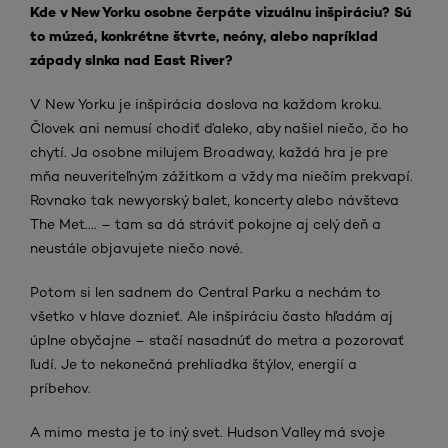
Kde v New Yorku osobne čerpáte vizuálnu inšpiráciu? Sú
to múzeá, konkrétne štvrte, neóny, alebo napríklad
západy slnka nad East River?
V New Yorku je inšpirácia doslova na každom kroku.
Človek ani nemusí chodiť ďaleko, aby našiel niečo, čo ho
chytí. Ja osobne milujem Broadway, každá hra je pre
mňa neuveriteľným zážitkom a vždy ma niečím prekvapí.
Rovnako tak newyorský balet, koncerty alebo návšteva
The Met.... – tam sa dá stráviť pokojne aj celý deň a
neustále objavujete niečo nové.
Potom si len sadnem do Central Parku a nechám to
všetko v hlave doznieť. Ale inšpiráciu často hľadám aj
úplne obyčajne – stačí nasadnúť do metra a pozorovať
ľudí. Je to nekonečná prehliadka štýlov, energií a
príbehov.
A mimo mesta je to iný svet. Hudson Valley má svoje