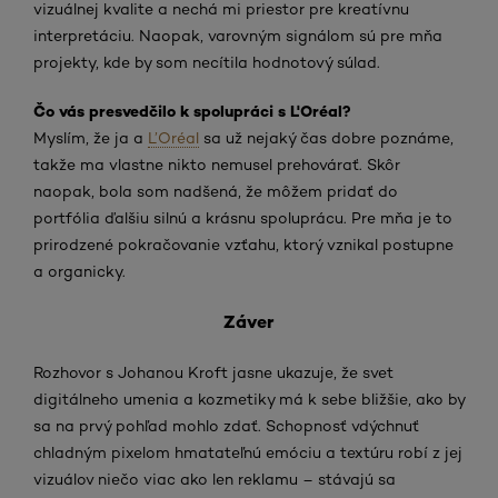
vizuálnej kvalite a nechá mi priestor pre kreatívnu
interpretáciu. Naopak, varovným signálom sú pre mňa
projekty, kde by som necítila hodnotový súlad.
Čo vás presvedčilo k spolupráci s L'Oréal?
Myslím, že ja a
L’Oréal
sa už nejaký čas dobre poznáme,
takže ma vlastne nikto nemusel prehovárať. Skôr
naopak, bola som nadšená, že môžem pridať do
portfólia ďalšiu silnú a krásnu spoluprácu. Pre mňa je to
prirodzené pokračovanie vzťahu, ktorý vznikal postupne
a organicky.
Záver
Rozhovor s Johanou Kroft jasne ukazuje, že svet
digitálneho umenia a kozmetiky má k sebe bližšie, ako by
sa na prvý pohľad mohlo zdať. Schopnosť vdýchnuť
chladným pixelom hmatateľnú emóciu a textúru robí z jej
vizuálov niečo viac ako len reklamu – stávajú sa