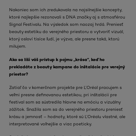
Nakoniec som ich zredukovala na najsilnejšie koncepty,
ktoré najlepšie rezonovali s DNA značky aj s atmosférou
Signal Festivalu. Na výsledok som naozaj hrdá. Preniesť
beauty estetiku do verejného priestoru a vytvoriť vizuál,
ktorý osloví tisíce ľudí, je výzva, ale presne taká, ktorú
milujem.
Ako sa líši váš prístup k pojmu „krása“, keď ho
prekladáte z beauty kampane do inštalácie pre verejný
priestor?
Zatiaľ čo v komerčnom projekte pre L’Oréal pracujem s
veľmi presne definovanou estetikou, pri inštalácii pre
festival som sa sústredila hlavne na emóciu a vizuálny
zážitok. Snažila som sa do verejného priestoru preniesť
krásu a jemnosť – hodnoty, ktoré sú L’Oréalu vlastné, ale
interpretované voľnejšie a viac poeticky.