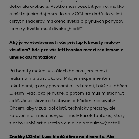
dokonalá exekúcia. Všetko musí pôsobiť jemne, mäkko
a ošetrujúcim dojmom. To sa v CGI prekladá do veľmi
čistých shaderov, mäkkého svetla a plynulých pohybov
kamery. Svetlo musí diváka „hladiť“.
Aký je vo všeobecnosti váš prístup k beauty makro-
vizuálom? Kde pre vás leží hranica medzi realizmom a
umeleckou fantáziou?
Pri beauty makro-vizuáloch balansujem medzi
realizmom a abstrakciou. Milujem experimenty s
tekutinami, glossy povrchmi a textúrami, takže si občas
„uletím“ viac, ako je nutné, a potom sa musím stiahnuť
späť. Je to hlavne o testovaní a hľadaní rovnováhy.
Chcem, aby vizuál bol čistý, technicky precízny, ale
zároveň mal niečo navyše – malý kúsok fantázie, ktorý
z neho urobí art direction a nie len produktový detail.
Značky L'Oréal Luxe kladú dôraz na diverzitu. Ako