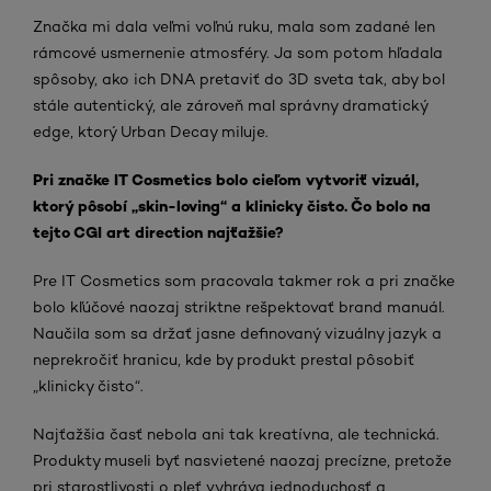
Značka mi dala veľmi voľnú ruku, mala som zadané len
rámcové usmernenie atmosféry. Ja som potom hľadala
spôsoby, ako ich DNA pretaviť do 3D sveta tak, aby bol
stále autentický, ale zároveň mal správny dramatický
edge, ktorý Urban Decay miluj
e.
Pri značke IT Cosmetics bolo cieľom vytvoriť vizuál,
ktorý pôsobí „skin-loving“ a klinicky čisto. Čo bolo na
tejto CGI art direction najťažšie?
Pre IT Cosmetics som pracovala takmer rok a pri značke
bolo kľúčové naozaj striktne rešpektovať brand manuál.
Naučila som sa držať jasne definovaný vizuálny jazyk a
neprekročiť hranicu, kde by produkt prestal pôsobiť
„klinicky čisto“.
Najťažšia časť nebola ani tak kreatívna, ale technická.
Produkty museli byť nasvietené naozaj precízne, pretože
pri starostlivosti o pleť vyhráva jednoduchosť a