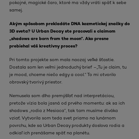
pokojné, magické čaro, ktoré ma vždy vráti späť k sebe
samej.
Akým spôsobom prekladáte DNA kozmetickej značky do
3D sveta? U Urban Decay ste pracovali s claimom
„shadows are born from the moon“. Ako presne
prebiehal váš kreatívny proces?
Pri tomto projekte som mala naozaj veľké šťastie.
Dostala som len veľmi jednoduchý brief –„Tu je claim, tu
je mood, chceme niečo edgy a cool.“ To mi otvorilo
obrovský tvorivý priestor.
Nemusela som dlho premýšľať nad interpretáciou,
pretože vízia bola jasná od prvého momentu: ak sa ich
shadows „rodia z Mesiaca“, tak tam musíme diváka
vziať. Vytvorila som teda svet priamo na lunárnom
povrchu, kde sa Urban Decay produkty doslova rodia a
odkiaľ ich prenášame späť na planétu.