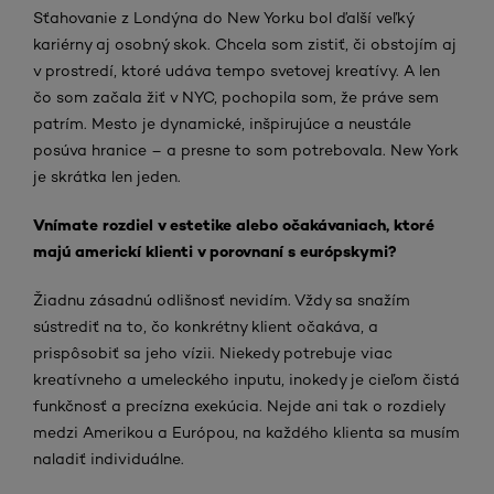
Sťahovanie z Londýna do New Yorku bol ďalší veľký
kariérny aj osobný skok. Chcela som zistiť, či obstojím aj
v prostredí, ktoré udáva tempo svetovej kreatívy. A len
čo som začala žiť v NYC, pochopila som, že práve sem
patrím. Mesto je dynamické, inšpirujúce a neustále
posúva hranice – a presne to som potrebovala. New York
je skrátka len jeden.
Vnímate rozdiel v estetike alebo očakávaniach, ktoré
majú americkí klienti v porovnaní s európskymi?
Žiadnu zásadnú odlišnosť nevidím. Vždy sa snažím
sústrediť na to, čo konkrétny klient očakáva, a
prispôsobiť sa jeho vízii. Niekedy potrebuje viac
kreatívneho a umeleckého inputu, inokedy je cieľom čistá
funkčnosť a precízna exekúcia. Nejde ani tak o rozdiely
medzi Amerikou a Európou, na každého klienta sa musím
naladiť individuálne.