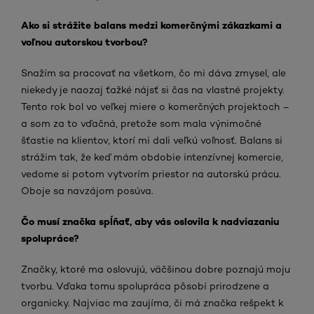
Ako si strážite balans medzi komerčnými zákazkami a
voľnou autorskou tvorbou?
Snažím sa pracovať na všetkom, čo mi dáva zmysel, ale
niekedy je naozaj ťažké nájsť si čas na vlastné projekty.
Tento rok bol vo veľkej miere o komerčných projektoch –
a som za to vďačná, pretože som mala výnimočné
šťastie na klientov, ktorí mi dali veľkú voľnosť. Balans si
strážim tak, že keď mám obdobie intenzívnej komercie,
vedome si potom vytvorím priestor na autorskú prácu.
Oboje sa navzájom posúva.
Čo musí značka spĺňať, aby vás oslovila k nadviazaniu
spolupráce?
Značky, ktoré ma oslovujú, väčšinou dobre poznajú moju
tvorbu. Vďaka tomu spolupráca pôsobí prirodzene a
organicky. Najviac ma zaujíma, či má značka rešpekt k