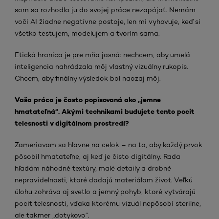
som sa rozhodla ju do svojej práce nezapájať. Nemám
voči AI žiadne negatívne postoje, len mi vyhovuje, keď si
všetko testujem, modelujem a tvorím sama.
Etická hranica je pre mňa jasná: nechcem, aby umelá
inteligencia nahrádzala môj vlastný vizuálny rukopis.
Chcem, aby finálny výsledok bol naozaj môj.
Vaša práca je často popisovaná ako „jemne
hmatateľná“. Akými technikami budujete tento pocit
telesnosti v digitálnom prostredí?
Zameriavam sa hlavne na celok – na to, aby každý prvok
pôsobil hmatateľne, aj keď je čisto digitálny. Rada
hľadám náhodné textúry, malé detaily a drobné
nepravidelnosti, ktoré dodajú materiálom život. Veľkú
úlohu zohráva aj svetlo a jemný pohyb, ktoré vytvárajú
pocit telesnosti, vďaka ktorému vizuál nepôsobí sterilne,
ale takmer „dotykovo“.