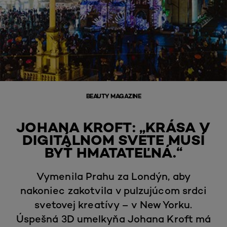
BEAUTY MAGAZINE
JOHANA KROFT: „KRÁSA V
DIGITÁLNOM SVETE MUSÍ
BYŤ HMATATEĽNÁ.“
Vymenila Prahu za Londýn, aby
nakoniec zakotvila v pulzujúcom srdci
svetovej kreatívy – v New Yorku.
Úspešná 3D umelkyňa Johana Kroft má