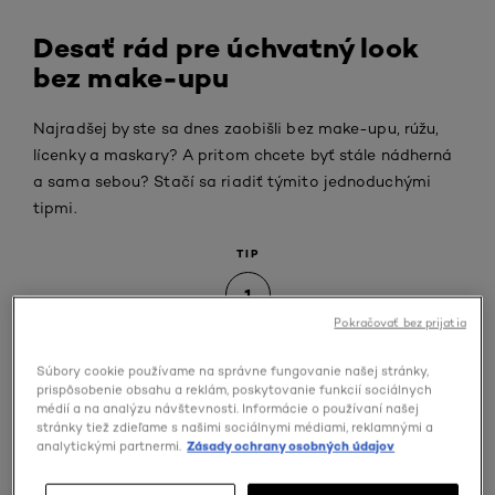
Desať rád pre úchvatný look
bez make-upu
Najradšej by ste sa dnes zaobišli bez make-upu, rúžu,
lícenky a maskary? A pritom chcete byť stále nádherná
a sama sebou? Stačí sa riadiť týmito jednoduchými
tipmi.
TIP
1
Pokračovať bez prijatia
Čistenie je kľúčom k dokonalej pleti.
Súbory cookie používame na správne fungovanie našej stránky,
prispôsobenie obsahu a reklám, poskytovanie funkcií sociálnych
Pleť si čistite ráno a večer. Náležitú pozornosť venujte aj
médií a na analýzu návštevnosti. Informácie o používaní našej
očiam. Používajte čistiaci prípravok s takou
stránky tiež zdieľame s našimi sociálnymi médiami, reklamnými a
analytickými partnermi.
Zásady ochrany osobných údajov
konzistenciou, ktorá vyhovuje vášmu typu pleti –
micelárnu vodu, mlieko, olej a pod. Šetrne otrite zvyšky