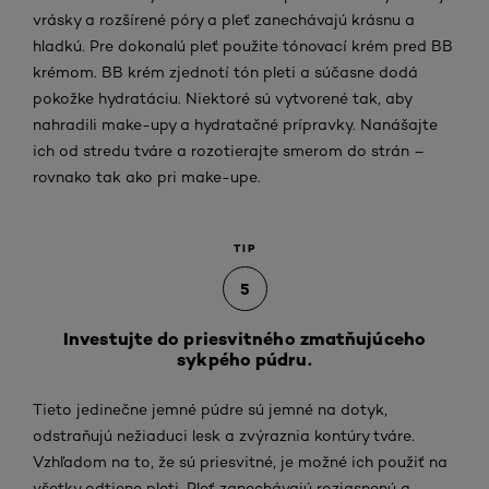
vrásky a rozšírené póry a pleť zanechávajú krásnu a
hladkú. Pre dokonalú pleť použite tónovací krém pred BB
krémom. BB krém zjednotí tón pleti a súčasne dodá
pokožke hydratáciu. Niektoré sú vytvorené tak, aby
nahradili make-upy a hydratačné prípravky. Nanášajte
ich od stredu tváre a rozotierajte smerom do strán –
rovnako tak ako pri make-upe.
TIP
5
Investujte do priesvitného zmatňujúceho
sykpého púdru.
Tieto jedinečne jemné púdre sú jemné na dotyk,
odstraňujú nežiaduci lesk a zvýraznia kontúry tváre.
Vzhľadom na to, že sú priesvitné, je možné ich použiť na
všetky odtiene pleti. Pleť zanechávajú rozjasnenú a