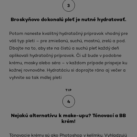
3
Broskyňovo dokonalú pleť je nutné hydratovať.
Potom naneste kvalitný hydratačný prípravok vhodný pre
váš typ pleti – pre zmiešanú, suchú, mastnú, zrelú a pod.
Dbajte na to, aby ste na čistú a suchú pleť každý deň
aplikovali hydratačný prípravok. Či už bude v podobne
krému, masky alebo séra – v každom prípade prispeje ku
kožnej rovnováhe. Hydratáciu si doprajte ráno aj večer a
vyhnite sa tak mdlej pleti
TIP
4
Nejakú alternatívu k make-upu? Tónovací a BB
krém!
Tónovacie krémy sú ako Photoshop v kelímku. Vyhladzujú