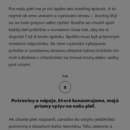
Pre našu pleť nie je nič lepšie ako kvalitný spánok. A to
najmä ak sme unavení a vystavení stresu – životný štýl
sa na tvári prejaví veľmi rýchlo! Snažte sa chodiť spať
každý deň približne v rovnakom čase tak, aby ste si
dopriali 7 až 8 hodín spánku. Spálňa musí byť príjemným
miestom odpočinku. Ak ráno vyzeráte vyčerpane,
priložte si zaoblenou stranou chladné lyžice (môžete ich
mať odložené v chladničke) na tmavé kruhy alebo vačky
pod očami.
TIP
8
Potraviny a nápoje, ktoré konzumujeme, majú
priamy vplyv na našu pleť.
Ak chcete pleť rozjasniť, zaraďte do svojho jedálnička
potraviny s obsahom beta-karoténu. Táto zelenina a