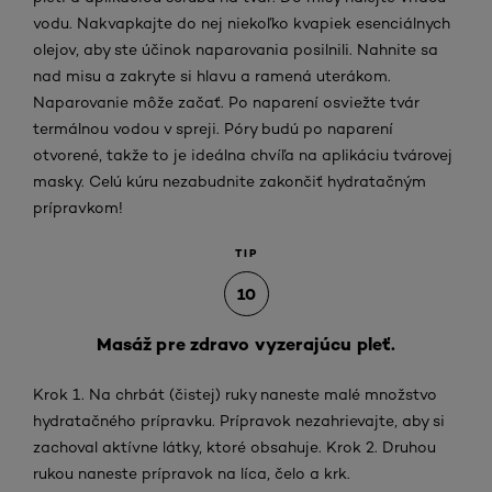
vodu. Nakvapkajte do nej niekoľko kvapiek esenciálnych
olejov, aby ste účinok naparovania posilnili. Nahnite sa
nad misu a zakryte si hlavu a ramená uterákom.
Naparovanie môže začať. Po naparení osviežte tvár
termálnou vodou v spreji. Póry budú po naparení
otvorené, takže to je ideálna chvíľa na aplikáciu tvárovej
masky. Celú kúru nezabudnite zakončiť hydratačným
prípravkom!
TIP
10
Masáž pre zdravo vyzerajúcu pleť.
Krok 1. Na chrbát (čistej) ruky naneste malé množstvo
hydratačného prípravku. Prípravok nezahrievajte, aby si
zachoval aktívne látky, ktoré obsahuje. Krok 2. Druhou
rukou naneste prípravok na líca, čelo a krk.