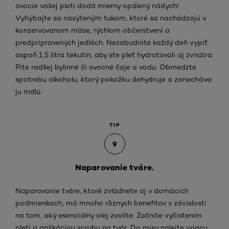
ovocie vašej pleti dodá mierny opálený nádych!
Vyhýbajte sa nasýteným tukom, ktoré sa nachádzajú v
konzervovanom mäse, rýchlom občerstvení a
predpripravených jedlách. Nezabudnite každý deň vypiť
aspoň 1,5 litra tekutín, aby ste pleť hydratovali aj zvnútra.
Pite radšej bylinné či ovocné čaje a vodu. Obmedzte
spotrebu alkoholu, ktorý pokožku dehydruje a zanecháva
ju mdlú.
TIP
9
Naparovanie tváre.
Naparovanie tváre, ktoré zvládnete aj v domácich
podmienkach, má mnoho rôznych benefitov v závislosti
na tom, aký esenciálny olej zvolíte. Začnite vyčistením
pleti a aplikáciou scrubu na tvár. Do misy nalejte vriacu