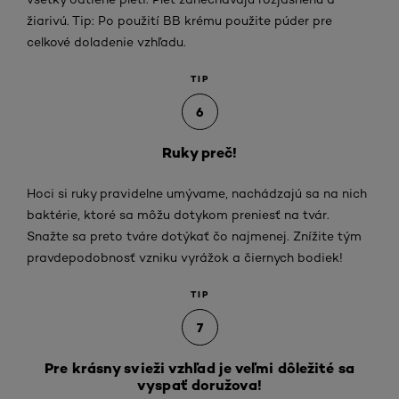
žiarivú. Tip: Po použití BB krému použite púder pre
celkové doladenie vzhľadu.
TIP
6
Ruky preč!
Hoci si ruky pravidelne umývame, nachádzajú sa na nich
baktérie, ktoré sa môžu dotykom preniesť na tvár.
Snažte sa preto tváre dotýkať čo najmenej. Znížite tým
pravdepodobnosť vzniku vyrážok a čiernych bodiek!
TIP
7
Pre krásny svieži vzhľad je veľmi dôležité sa
vyspať doružova!