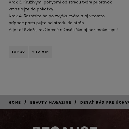
Krok 3. Krúživými pohybmi od stredu tváre prípravok
vmasírujte do pokožky.
Krok 4. Rozotrite ho po zvyšku tváre a aj v tomto
prípade postupujte od stredu do strán.
A je to! Svieže, rozžiarené ružové líčka aj bez make-upu!
TOP 10
< 10 MIN
/
/
HOME
BEAUTY MAGAZINE
DESAŤ RÁD PRE ÚCHV