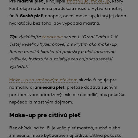
mastnú pleť
Pre
je najlepší
zmatňujúci make-up
, ktorý
kontroluje nadmernú produkciu mazu a vytvára matný
Suchá pleť
finiš.
, naopak, ocení make-up, ktorý jej dodá
hydratáciu bez toho, aby vypadala mastná.
Tip:
Vyskúšajte
tónovacie
sérum
L´Oréal Paris s 1 %
čistej kyseliny hyalurónovej a s krytím ako make-up.
Sérum preniká hlboko do pokožky a pleť intenzívne
vyživuje, hydratuje a zaisťuje ten najprirodzenejší
výsledok.
Make-up so saténovým efektom
skvelo funguje pre
zmiešanú pleť
normálnu aj
, pretože dodáva suchým
partiám tváre prirodzený lesk, ale nie príliš, aby pokožka
nepôsobila mastným dojmom.
Make-up pre citlivú pleť
Bez ohľadu na to, či je vaša pleť mastná, suchá alebo
zmiešaná, môže byť zároveň aj citlivá. Citlivá pokožka