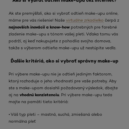
Ako si vybrať odtieň make-upu cez internet?
Ak ste premýšľali, ako si vybrať odtieň make-upu online,
máme pre vás riešenie! Naše
virtuálne zrkadielko
čerpá z
najnovších inovácií a know-how
potrebných pre farebné
zladenie make-upu s tónom vašej pleti. Vďaka tomu vás
podrží, aj keď nakupujete z pohodlia svojho domova,
takže s výberom odtieňa make-upu už nestúpite vedľa.
Ďalšie kritériá, ako si vybrať správny make-up
Pri výbere make-upu nie je odtieň jediným faktorom,
ktorý rozhoduje o jeho vhodnosti pre vaše potreby. Aby
ste s make-upom dosiahli požadovaný výsledok, dbajte
vhodnú
konzistenciu
aj na
. Pri výbere make-upu teda
majte na pamäti tieto kritériá:
• Váš typ pleti – mastná, suchá, zmiešaná alebo
normálna pleť