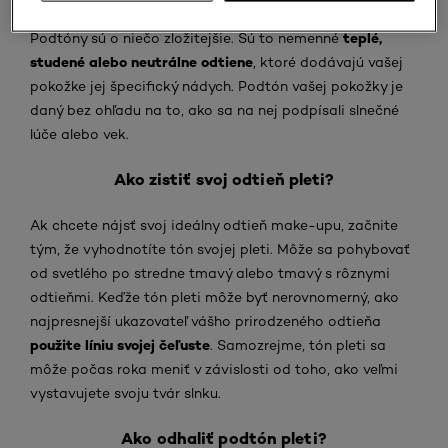
teplé,
Podtóny sú o niečo zložitejšie. Sú to nemenné
studené alebo neutrálne odtiene
, ktoré dodávajú vašej
pokožke jej špecifický nádych. Podtón vašej pokožky je
daný bez ohľadu na to, ako sa na nej podpísali slnečné
lúče alebo vek.
Ako zistiť svoj odtieň pleti?
Ak chcete nájsť svoj ideálny odtieň make-upu, začnite
tým, že vyhodnotíte tón svojej pleti. Môže sa pohybovať
od svetlého po stredne tmavý alebo tmavý s rôznymi
odtieňmi. Keďže tón pleti môže byť nerovnomerný, ako
najpresnejší ukazovateľ vášho prirodzeného odtieňa
použite líniu svojej čeľuste
. Samozrejme, tón pleti sa
môže počas roka meniť v závislosti od toho, ako veľmi
vystavujete svoju tvár slnku.
Ako odhaliť podtón pleti?