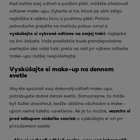
Keď zistíte svoj odtieň a podtón pleti, môžete otestovať
odtiene make-upu. Vyberte si tie, ktoré sa vám zdajú
najbližšie k vášmu tónu a podtónu pleti. Potom
jednoducho prejdite na metódu pokus-omyl a
vyskúšajte si vybrané odtiene na svojej tvári
, najlepšie
na línii čeľuste. Vaše predlaktie bude pravdepodobne
svetlejšie ako vaša tvár, preto sa naň pri výbere odtieňa
make-upu radšej nespoliehajte.
Vyskúšajte si make-up na dennom
svetle
Aby ste spoznali svoj dokonalý odtieň make-upu,
potrebujete dobré denné svetlo. Samozrejme, to môže
byť ťažké dosiahnuť, keďže väčšina obchodov s make-
vezmite si
upom nemá takéto osvetlenie. Ak je to možné,
pred nákupom niekoľko vzoriek
a vyskúšajte si ich pri
prirodzenom svetle.