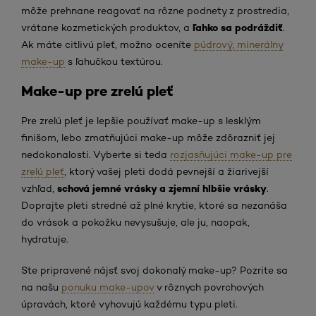
môže prehnane reagovať na rôzne podnety z prostredia,
ľahko sa podráždiť
vrátane kozmetických produktov, a
.
Ak máte citlivú pleť, možno oceníte
púdrový, minerálny
make-up
s ľahučkou textúrou.
Make-up pre zrelú pleť
Pre zrelú pleť je lepšie používať make-up s lesklým
finišom, lebo zmatňujúci make-up môže zdôrazniť jej
nedokonalosti. Vyberte si teda
rozjasňujúci make-up pre
zrelú pleť
, ktorý vašej pleti dodá pevnejší a žiarivejší
schová jemné vrásky a zjemní hlbšie vrásky
vzhľad,
.
Doprajte pleti stredné až plné krytie, ktoré sa nezanáša
do vrások a pokožku nevysušuje, ale ju, naopak,
hydratuje.
Ste pripravené nájsť svoj dokonalý make-up? Pozrite sa
na našu
ponuku make-upov
v rôznych povrchových
úpravách, ktoré vyhovujú každému typu pleti.