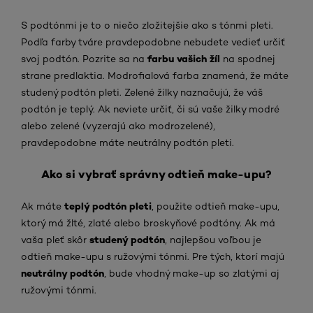
S podtónmi je to o niečo zložitejšie ako s tónmi pleti.
Podľa farby tváre pravdepodobne nebudete vedieť určiť
farbu vašich žíl
svoj podtón. Pozrite sa na
na spodnej
strane predlaktia. Modrofialová farba znamená, že máte
studený podtón pleti. Zelené žilky naznačujú, že váš
podtón je teplý. Ak neviete určiť, či sú vaše žilky modré
alebo zelené (vyzerajú ako modrozelené),
pravdepodobne máte neutrálny podtón pleti.
Ako si vybrať správny odtieň make-upu?
teplý podtón pleti
Ak máte
, použite odtieň make-upu,
ktorý má žlté, zlaté alebo broskyňové podtóny. Ak má
studený podtón
vaša pleť skôr
, najlepšou voľbou je
odtieň make-upu s ružovými tónmi. Pre tých, ktorí majú
neutrálny podtón
, bude vhodný make-up so zlatými aj
ružovými tónmi.