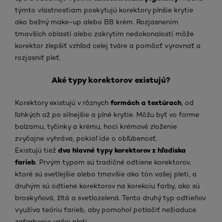
týmto vlastnostiam poskytujú korektory plnšie krytie
ako bežný make-up alebo BB krém. Rozjasnením
tmavších oblastí alebo zakrytím nedokonalostí môže
korektor zlepšiť vzhľad celej tváre a pomôcť vyrovnať a
rozjasniť pleť.
Aké typy korektorov existujú?
formách a textúrach
Korektory existujú v rôznych
, od
ľahkých až po silnejšie a plné krytie. Môžu byť vo forme
balzamu, tyčinky a krému, hoci krémové zloženie
zvyčajne vyhráva, pokiaľ ide o obľúbenosť.
dva hlavné typy korektorov z hľadiska
Existujú tiež
farieb
. Prvým typom sú tradičné odtiene korektorov,
ktoré sú svetlejšie alebo tmavšie ako tón vašej pleti, a
druhým sú odtiene korektorov na korekciu farby, ako sú
broskyňová, žltá a svetlozelená. Tento druhý typ odtieňov
využíva teóriu farieb, aby pomohol potlačiť nežiaduce
zafarbenie vašej pleti.