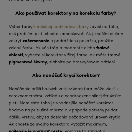
Ako používať korektory na korekciu farby?
Výber farby
korekčnej podkladovej bázy
závisí od toho,
aký problém pleti chcete zamaskovať. Ak je vaším cieľom
začervenanie
zakryť
a podráždenú pokožku, použite
fialové
zelenú farbu. Ak vás trápia modrasté alebo
oblasti
, vyberte si korektor v žltej farbe. Ak máte tmavé
pigmentové škvrny
, siahnite po broskyňovom odtieni.
Ako nanášať krycí korektor?
Nanášanie príliš hrubých vrstiev korektora môže viesť k
nerovnomernému vzhľadu a neprirodzene silnej štruktúre
pleti. Namiesto toho je vhodnejšie nanášať korektor
bodovo na príslušné miesta a v prípade potreby pridať
ďalšiu vrstvu, aby sa dosiahla požadovaná úroveň krytia.
Ak chcete zo svojho korektora vyťažiť maximum,
najlepšie je používať prsty
. Pomôže to zahriať a