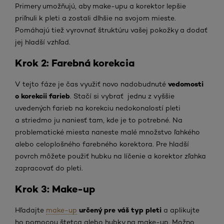
Primery umožňujú, aby make-upu a korektor lepšie
priľnuli k pleti a zostali dlhšie na svojom mieste.
Pomáhajú tiež vyrovnať štruktúru vašej pokožky a dodať
jej hladší vzhľad.
Krok 2: Farebná korekcia
vedomosti
V tejto fáze je čas využiť novo nadobudnuté
o korekcii farieb
. Stačí si vybrať jednu z vyššie
uvedených farieb na korekciu nedokonalostí pleti
a striedmo ju naniesť tam, kde je to potrebné. Na
problematické miesta naneste malé množstvo ľahkého
alebo celoplošného farebného korektora. Pre hladší
povrch môžete použiť hubku na líčenie a korektor zľahka
zapracovať do pleti.
Krok 3: Make-up
určený pre váš typ pleti
Hľadajte
make-up
a aplikujte
ho pomocou štetca alebo hubky na make-up. Možno