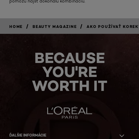
pomôžu nájsť dokonalú kombináciu.
/
/
HOME
BEAUTY MAGAZINE
AKO POUŽÍVAŤ KORE
BECAUSE
YOU'RE
WORTH IT
ĎALŠIE INFORMÁCIE