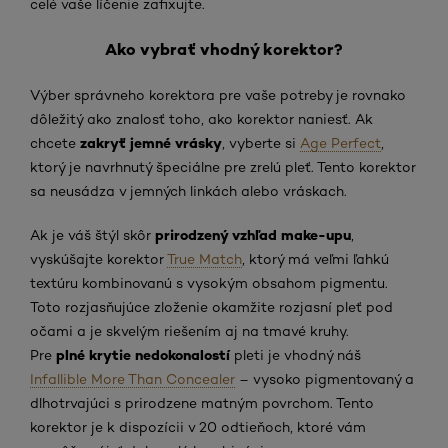
celé vaše líčenie zafixujte.
Ako vybrať vhodný korektor?
Výber správneho korektora pre vaše potreby je rovnako
dôležitý ako znalosť toho, ako korektor naniesť. Ak
zakryť jemné vrásky
chcete
, vyberte si
Age Perfect
,
ktorý je navrhnutý špeciálne pre zrelú pleť. Tento korektor
sa neusádza v jemných linkách alebo vráskach.
prirodzený vzhľad make-upu
Ak je váš štýl skôr
,
vyskúšajte korektor
True Match
, ktorý má veľmi ľahkú
textúru kombinovanú s vysokým obsahom pigmentu.
Toto rozjasňujúce zloženie okamžite rozjasní pleť pod
očami a je skvelým riešením aj na tmavé kruhy.
plné krytie nedokonalostí
Pre
pleti je vhodný náš
Infallible More Than Concealer
– vysoko pigmentovaný a
dlhotrvajúci s prirodzene matným povrchom. Tento
korektor je k dispozícii v 20 odtieňoch, ktoré vám