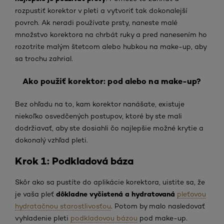
rozpustiť korektor v pleti a vytvoriť tak dokonalejší
povrch. Ak neradi používate prsty, naneste malé
množstvo korektora na chrbát ruky a pred nanesením ho
rozotrite malým štetcom alebo hubkou na make-up, aby
sa trochu zahrial.
Ako použiť korektor: pod alebo na make-up?
Bez ohľadu na to, kam korektor nanášate, existuje
niekoľko osvedčených postupov, ktoré by ste mali
dodržiavať, aby ste dosiahli čo najlepšie možné krytie a
dokonalý vzhľad pleti.
Krok 1: Podkladová báza
Skôr ako sa pustíte do aplikácie korektora, uistite sa, že
dôkladne vyčistená a hydratovaná
je vaša pleť
pleťovou
hydratačnou starostlivosťou
. Potom by malo nasledovať
vyhladenie pleti
podkladovou bázou
pod make-up.