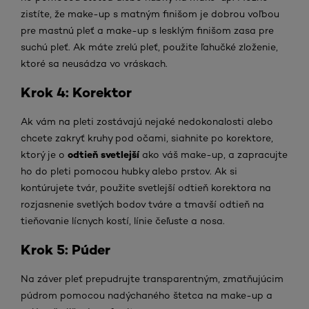
zistíte, že make-up s matným finišom je dobrou voľbou
pre mastnú pleť a make-up s lesklým finišom zasa pre
suchú pleť. Ak máte zrelú pleť, použite ľahučké zloženie,
ktoré sa neusádza vo vráskach.
Krok 4: Korektor
Ak vám na pleti zostávajú nejaké nedokonalosti alebo
chcete zakryť kruhy pod očami, siahnite po korektore,
odtieň svetlejší
ktorý je o
ako váš make-up, a zapracujte
ho do pleti pomocou hubky alebo prstov. Ak si
kontúrujete tvár, použite svetlejší odtieň korektora na
rozjasnenie svetlých bodov tváre a tmavší odtieň na
tieňovanie lícnych kostí, línie čeľuste a nosa.
Krok 5: Púder
Na záver pleť prepudrujte transparentným, zmatňujúcim
púdrom pomocou nadýchaného štetca na make-up a