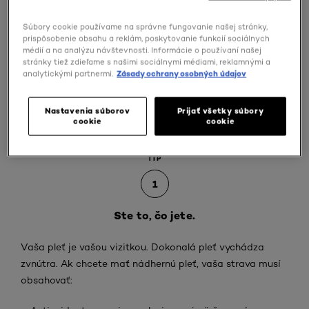
10 základních kosmetických
Súbory cookie používame na správne fungovanie našej stránky,
prispôsobenie obsahu a reklám, poskytovanie funkcií sociálnych
rad pro dokonalou pleť
médií a na analýzu návštevnosti. Informácie o používaní našej
stránky tiež zdieľame s našimi sociálnymi médiami, reklamnými a
analytickými partnermi.
Zásady ochrany osobných údajov
Starať sa o pleť znamená rozmaznávať ju. Starať sa o
ňu v správnom čase a správnym spôsobom. Preto vám
Nastavenia súborov
Prijať všetky súbory
prezradíme naše prísne utajené tipy pre prirodzene
cookie
cookie
dokonalú pleť.
TIP
1
Ste to, čo jete.
Vaša pleť je vašou vizitkou. Dokonalá pleť vychádza
zvnútra. Ak chcete mať nádhernú pleť, vaša strava musí
obsahovať: