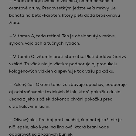
– Antioxidanty: ovocie a zeleninu, najmä červené a
oranžové druhy. Predovšetkým jedzte veľa mrkvy. Je
bohatá na beta-karotén, ktorý pleti dodá broskyňovú
žiaru.
– Vitamín A, teda retinol. Ten je obsiahnutý v mrkve,
syroch, vajciach a tučných rybách.
– Vitamín C: vitamín proti starnutiu. Pleti dodáva žiarivý
vzhľad. To však nie je všetko: podporuje aj produkciu
kolagénových vlákien a spevňuje tak vašu pokožku.
– Zelený čaj. Okrem toho, že zbavuje opuchov, podporuje
aj odstraňovanie toxických látok, ktoré pokožku dusia.
Jedna z jeho zložiek dokonca chráni pokožku pred
ultrafialovými lúčmi.
– Olivový olej. Pre boj proti suchej, šupinatej koži nie je
nič lepšie, ako kyselina linolová, ktorá bráni vode
odparovať sa z kožných buniek.