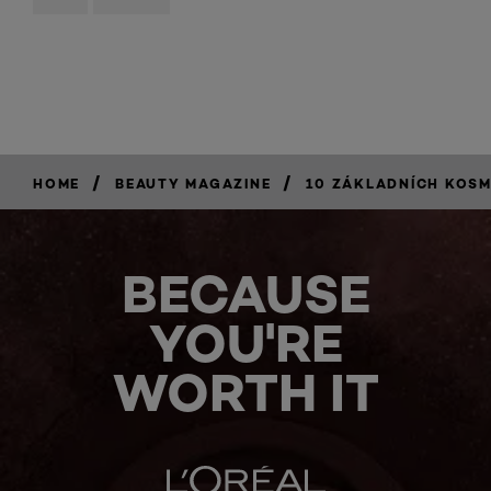
/
/
HOME
BEAUTY MAGAZINE
10 ZÁKLADNÍCH KOS
BECAUSE
YOU'RE
WORTH IT