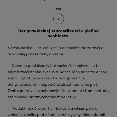
TIP
2
Bez pravidelnej starostlivosti o pleť sa
neobídete.
Všetky nasledujúce kroky sú pre dosiahnutie zdravej a
dokonalej pleti kriticky dôležité.
– Ochrana pred škodlivými vonkajšími vplyvmi, a to
najmä znečistením ovzdušia. Každé ráno naneste denný
krém. Hydratuje pokožku tváre a spomaľuje
dehydratáciu, čím napomáha získať nádhernú pleť.
Zvoľte prípravok s ochranným faktorom a vitamínmi, aby
ste posilnili obranyschopnosť pokožky.
– Produkt na očné partie. Niektoré uvoľňujú póry a
zmierňujú vačky pod očami a vrásky, aby očiam dodali