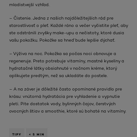
mladistvejší vzhľad.
– Čistenie. Jedna z našich najdôležitejších rád pre
starostlivosť o pleť. Každé ráno a večer vyčistite pleť, aby
ste odstránili zvyšky make-upu a nečistoty, ktoré dusia
vašu pokožku. Pokožke sa hneď bude lepšie dýchať.
– Výživa na noc. Pokožka sa počas noci obnovuje a
regeneruje. Preto potrebuje vitamíny, mastné kyseliny a
hydratačné látky obsiahnuté v nočnom kréme, ktorý
aplikujete predtým, než sa ukladáte do postele.
– A na záver je dôležité často opomínané pravidlo pre
krásu: vnútorná hydratácia pre vyhladenie a vypnutie
pleti. Pite dostatok vody, bylinných čajov, čerstvých
ovocných štiav a smoothie, ktoré sú bohaté na vitamíny.
TIPY
< 5 MIN