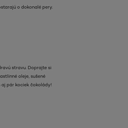
starajú o dokonalé pery.
dravú stravu. Doprajte si
stlinné oleje, sušené
 aj pár kociek čokolády!