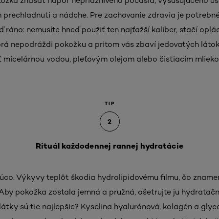
ožka znášať nápor nepriaznivého počasia, vysušujúceho ús
prechladnutí a nádche. Pre zachovanie zdravia je potrebné
 ráno: nemusíte hneď použiť ten najťažší kaliber, stačí opl
orá nepodráždi pokožku a pritom vás zbaví jedovatých lát
eť micelárnou vodou, pleťovým olejom alebo čistiacim mlie
TIP
2
Rituál každodennej rannej hydratácie
úco. Výkyvy teplôt škodia hydrolipidovému filmu, čo zname
 Aby pokožka zostala jemná a pružná, ošetrujte ju hydratač
látky sú tie najlepšie? Kyselina hyalurónová, kolagén a glyce