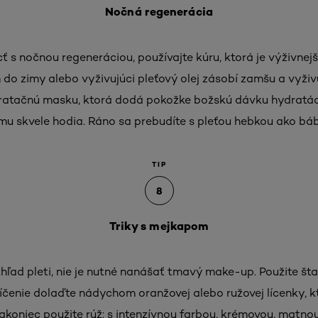
Nočná regenerácia
s nočnou regeneráciou, používajte kúru, ktorá je výživnejš
do zimy alebo vyživujúci pleťový olej zásobí zamšu a vyživ
dratačnú masku, ktorá dodá pokožke božskú dávku hydratáci
mu skvele hodia. Ráno sa prebudíte s pleťou hebkou ako bá
TIP
8
Triky s mejkapom
zhľad pleti, nie je nutné nanášať tmavý make-up. Použite šta
Líčenie dolaďte nádychom oranžovej alebo ružovej lícenky, k
 Nakoniec použite rúž: s intenzívnou farbou, krémovou, matno