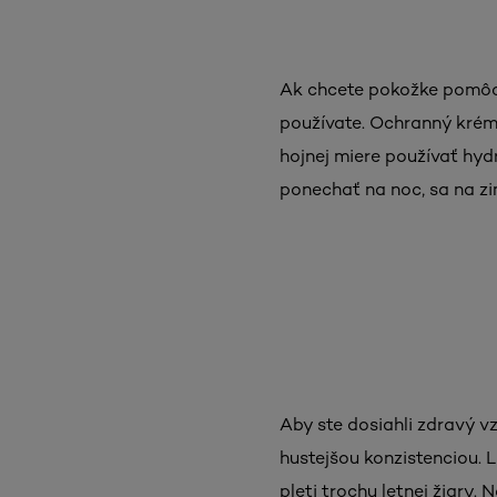
Ak chcete pokožke pomôcť 
používate. Ochranný krém 
hojnej miere používať hy
ponechať na noc, sa na zi
Aby ste dosiahli zdravý v
hustejšou konzistenciou. 
pleti trochu letnej žiary.