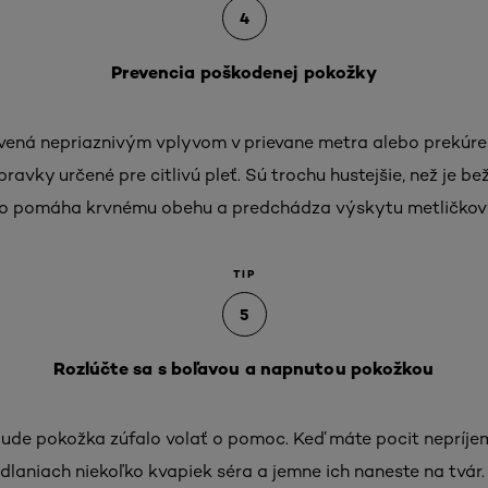
4
Prevencia poškodenej pokožky
vená nepriaznivým vplyvom v prievane metra alebo prekúre
ravky určené pre citlivú pleť. Sú trochu hustejšie, než je b
 To pomáha krvnému obehu a predchádza výskytu metličkovýc
TIP
5
Rozlúčte sa s boľavou a napnutou pokožkou
ude pokožka zúfalo volať o pomoc. Keď máte pocit nepríje
 dlaniach niekoľko kvapiek séra a jemne ich naneste na tvár