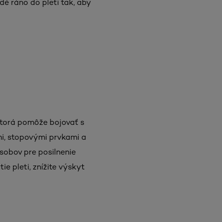
é ráno do pleti tak, aby
ktorá pomôže bojovať s
mi, stopovými prvkami a
sobov pre posilnenie
e pleti, znížite výskyt