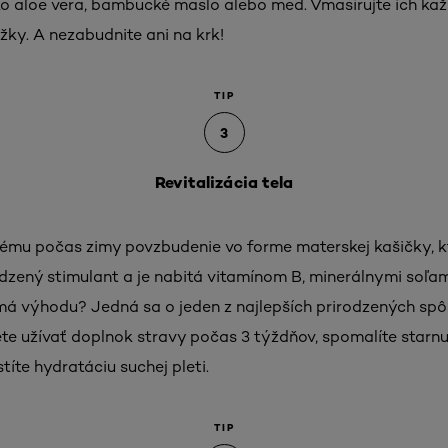
o aloe vera, bambucké maslo alebo med. Vmasírujte ich každ
žky. A nezabudnite ani na krk!
TIP
3
Revitalizácia tela
ému počas zimy povzbudenie vo forme materskej kašičky, 
dzený stimulant a je nabitá vitamínom B, minerálnymi soľa
má výhodu? Jedná sa o jeden z najlepších prirodzených spô
e užívať doplnok stravy počas 3 týždňov, spomalíte starnuti
íte hydratáciu suchej pleti.
TIP