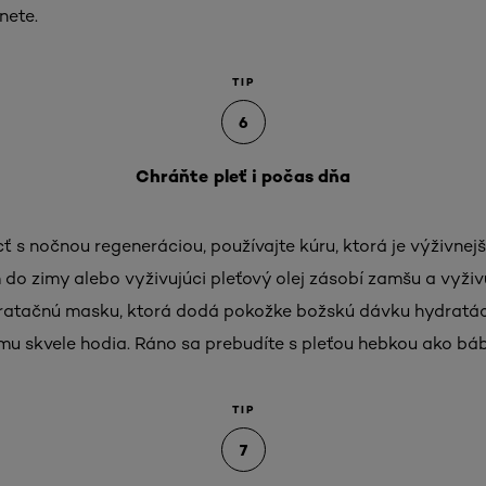
nete.
TIP
6
Chráňte pleť i počas dňa
s nočnou regeneráciou, používajte kúru, ktorá je výživnejš
do zimy alebo vyživujúci pleťový olej zásobí zamšu a vyživ
dratačnú masku, ktorá dodá pokožke božskú dávku hydratáci
mu skvele hodia. Ráno sa prebudíte s pleťou hebkou ako bá
TIP
7