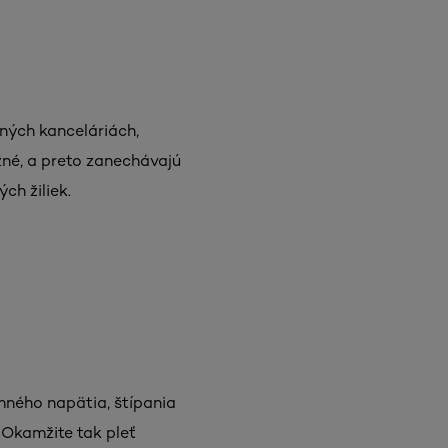
ných kanceláriách,
ežné, a preto zanechávajú
h žiliek.
mného napätia, štípania
. Okamžite tak pleť