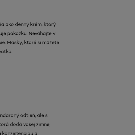
ia ako denný krém, ktorý
uje pokožku. Neváhajte v
e. Masky, ktoré si môžete
bätko.
ndardný odtieň, ale s
torá dodá vašej zimnej
u konzistenciou a