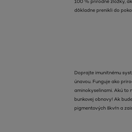
100 % prírodné zložky, ak
dôkladne prenikli do poko
Doprajte imunitnému syst
únavou. Funguje ako priro
aminokyselinami. Akú to 
bunkovej obnovy! Ak budet
pigmentových škvŕn a zaist