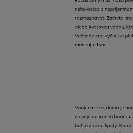
Počas zimy musí naša pok
nehovoriac o nepríjemnom 
rozmaznávať. Začnite hneď
alebo kvetovou vodou, kt
Večer šetrne vyčistite pl
masírujte tvár.
Vonku mrzne, doma je hor
o svoju ochrannú bariéru.
bohatými na lipidy. Ktoré 