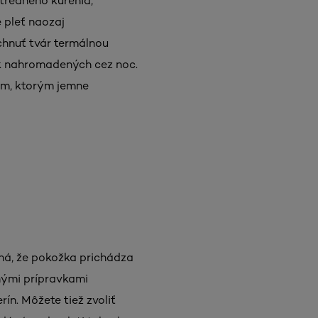
tredného kúrenia,
 pleť naozaj
áchnuť tvár termálnou
ok nahromadených cez noc.
kom, ktorým jemne
ná, že pokožka prichádza
nými prípravkami
rín. Môžete tiež zvoliť