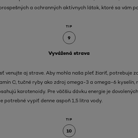
prospešných a ochranných aktívnych látok, ktoré sa vám po
TIP
9
Vyvážená strava
sť venujte aj strave. Aby mohla naša pleť žiariť, potrebuje z
itamín C, tučné ryby ako zdroj omega-3 a omega-6 kyselín, ra
obsahujú karotenoidy. Pre väčšiu dávku energie je dovolených
je potrebné vypiť denne aspoň 1,5 litra vody.
TIP
10