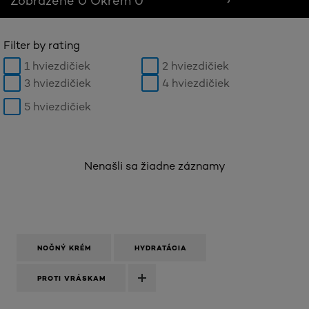
Zobrazené 0 Okrem 0
Filter by rating
1 hviezdičiek
2 hviezdičiek
3 hviezdičiek
4 hviezdičiek
5 hviezdičiek
Nenašli sa žiadne záznamy
NOČNÝ KRÉM
HYDRATÁCIA
PROTI VRÁSKAM