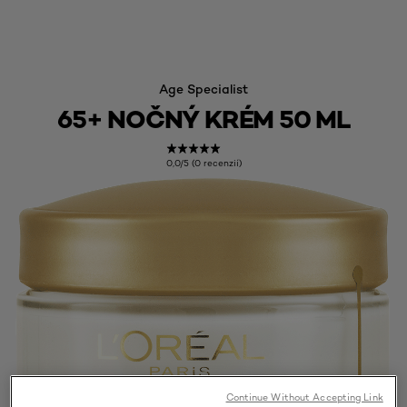
Age Specialist
65+ NOČNÝ KRÉM 50 ML
0,0/5 (0 recenzií)
Continue Without Accepting Link