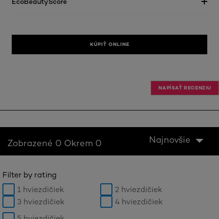
EcoBeautyScore
KÚPIŤ ONLINE
NAPÍSAŤ RECENZIU
Najnovšie
Zobrazené 0 Okrem 0
Filter by rating
1 hviezdičiek
2 hviezdičiek
3 hviezdičiek
4 hviezdičiek
5 hviezdičiek