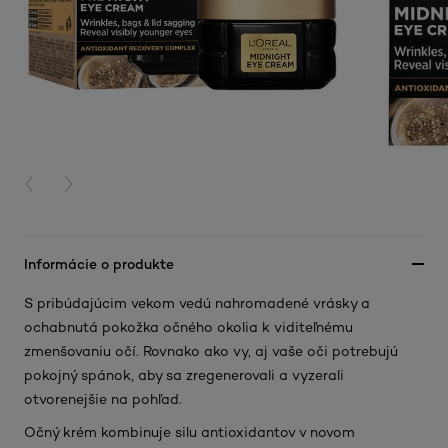
PREVIOUS CARD
NEXT CARD
Informácie o produkte
S pribúdajúcim vekom vedú nahromadené vrásky a
ochabnutá pokožka očného okolia k viditeľnému
zmenšovaniu očí. Rovnako ako vy, aj vaše oči potrebujú
pokojný spánok, aby sa zregenerovali a vyzerali
otvorenejšie na pohľad.
Očný krém kombinuje silu antioxidantov v novom