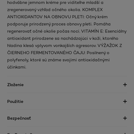
hodvábne jemnom kréme pre viditeľne mladší a
zregenerovaný vzhľad očného okolia. KOMPLEX
ANTIOXIDANTOV NA OBNOVU PLETI: Očný krém
podporuje prirodzený proces obnovy pleti. Pomáha
regenerovať očné okolie počas noci. VITAMÍN E: Esenciálny
antioxidant prirodzene sa nachádzajúci v koži, ktorého
hladina klesá vplyvom vonkajších agresorov. VÝŽAŽOK Z
ČIERNEHO FERMENTOVANÉHO ČAJU: Posilnený o
polyfenoly, ktoré sú známe svojimi antioxidačnými
účinkami.
Zloženie
Použitie
Bezpečnosť